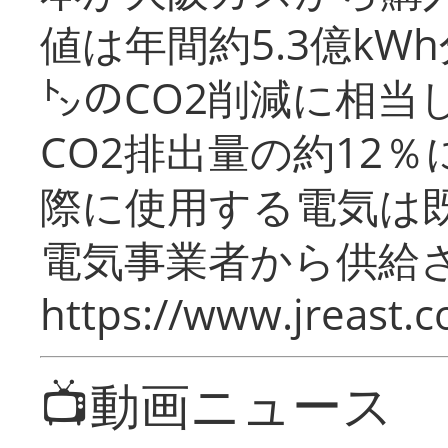
値は年間約5.3億kW
㌧のCO2削減に相当
CO2排出量の約12
際に使用する電気は
電気事業者から供給
https://www.jreast.co
📺動画ニュース