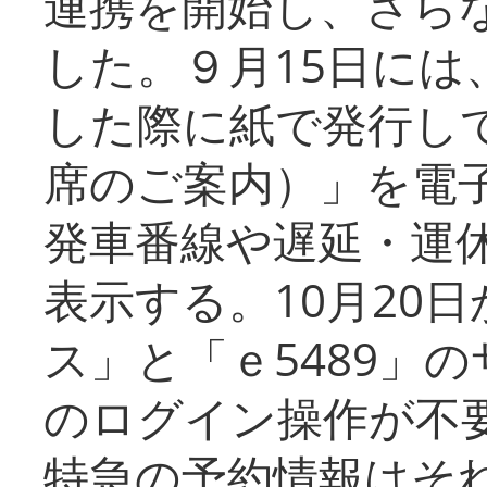
連携を開始し、さら
した。９月15日には
した際に紙で発行し
席のご案内）」を電
発車番線や遅延・運
表示する。10月20
ス」と「ｅ5489」
のログイン操作が不
特急の予約情報はそ