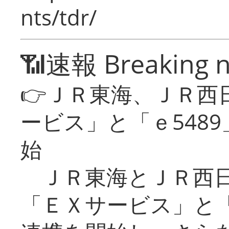
nts/tdr/
📶速報 Breaking 
👉ＪＲ東海、ＪＲ西
ービス」と「ｅ548
始
ＪＲ東海とＪＲ西日
「ＥＸサービス」と「