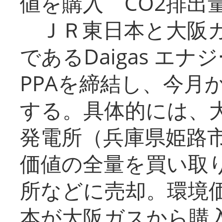
値を購入 CO2排出
ＪＲ東日本と大阪ガ
であるDaigas エ
PPAを締結し、今月
する。具体的には、
発電所（兵庫県姫路
価値の全量を買い取
所などに売却。環境
本が大阪ガスから購