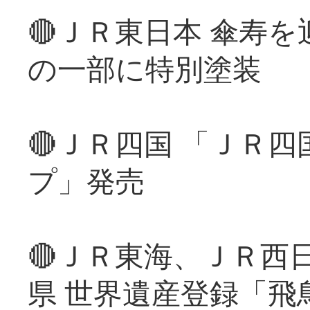
🔴ＪＲ東日本 傘寿
の一部に特別塗装
🔴ＪＲ四国 「ＪＲ
プ」発売
🔴ＪＲ東海、ＪＲ西
県 世界遺産登録「飛