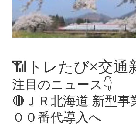
📶トレたび×交通
注目のニュース👇
🔴ＪＲ北海道 新型
００番代導入へ