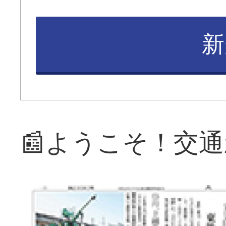
新
📰ようこそ！交