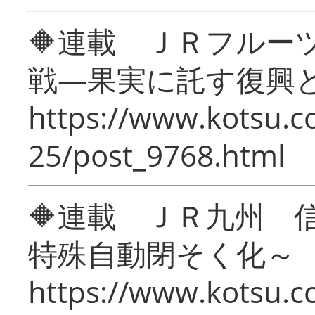
🔶連載 ＪＲフルー
戦―果実に託す復興
https://www.kotsu.c
25/post_9768.html
🔶連載 ＪＲ九州 
特殊自動閉そく化～
https://www.kotsu.c