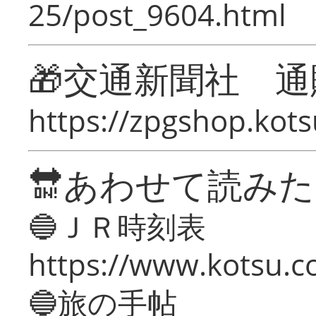
25/post_9604.html
🎁交通新聞社 通
https://zpgshop.kots
🔛あわせて読み
🔵ＪＲ時刻表
https://www.kotsu.co
🔵旅の手帖