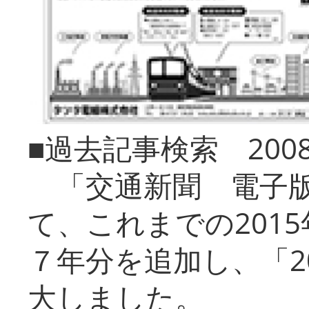
■過去記事検索 20
「交通新聞 電子版
て、これまでの201
７年分を追加し、「2
大しました