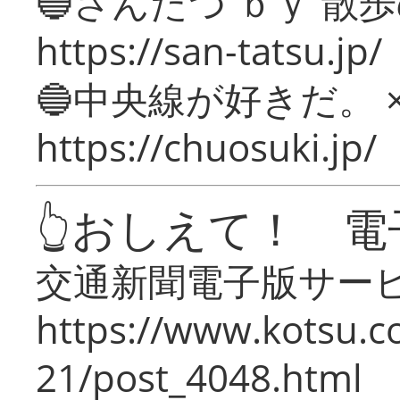
🔵さんたつ ｂｙ 散
https://san-tatsu.jp/
🔵中央線が好きだ。 
https://chuosuki.jp/
👆おしえて！ 電
交通新聞電子版サー
https://www.kotsu.c
21/post_4048.html