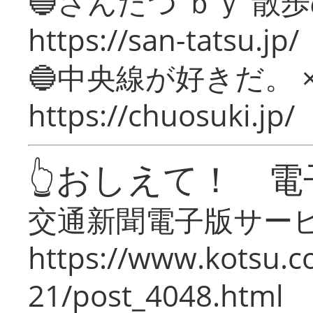
🔵さんたつ ｂｙ 散
https://san-tatsu.jp/
🔵中央線が好きだ。 
https://chuosuki.jp/
👆おしえて！ 電
交通新聞電子版サー
https://www.kotsu.c
21/post_4048.html