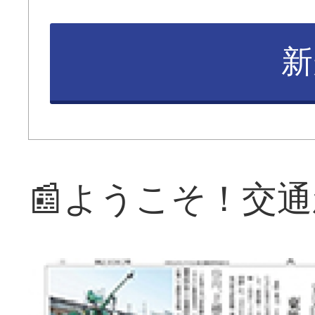
新
📰ようこそ！交