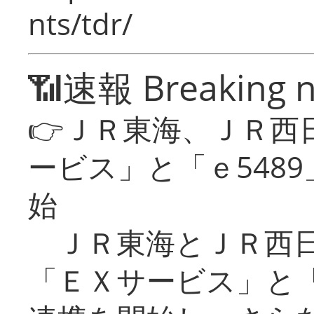
nts/tdr/
📶速報 Breaking 
👉ＪＲ東海、ＪＲ西
ービス」と「ｅ548
始
ＪＲ東海とＪＲ西日
「ＥＸサービス」と「