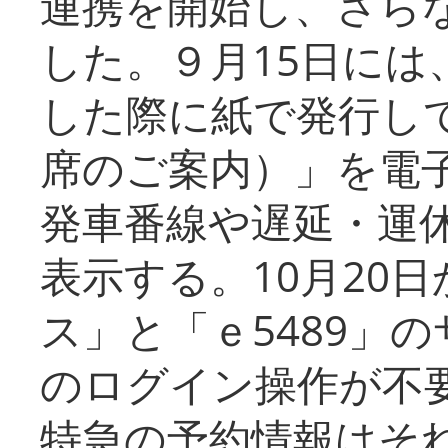
連携を開始し、さら
した。９月15日には
した際に紙で発行し
席のご案内）」を電
発車番線や遅延・運
表示する。10月20
ス」と「ｅ5489」
のログイン操作が不
特急の予約情報はそ