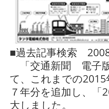
■過去記事検索 20
「交通新聞 電子版
て、これまでの201
７年分を追加し、「2
大しました