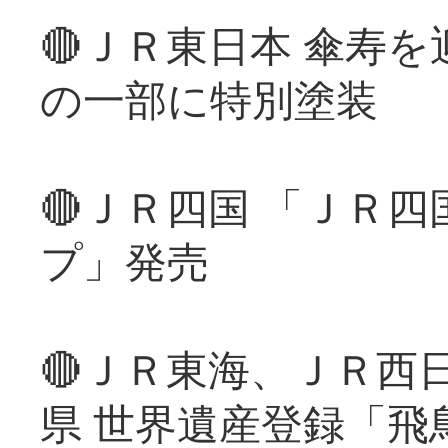
🔴ＪＲ東日本 傘寿
の一部に特別塗装
🔴ＪＲ四国 「ＪＲ
プ」発売
🔴ＪＲ東海、ＪＲ西
県 世界遺産登録「飛