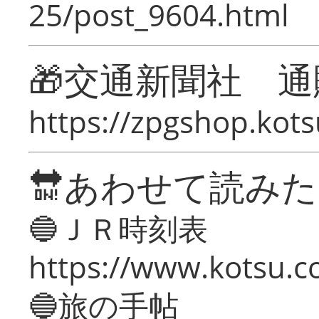
25/post_9604.html
🎁交通新聞社 通
https://zpgshop.kots
🔛あわせて読み
🔵ＪＲ時刻表
https://www.kotsu.co
🔵旅の手帖