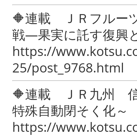
🔶連載 ＪＲフルー
戦―果実に託す復興
https://www.kotsu.c
25/post_9768.html
🔶連載 ＪＲ九州 
特殊自動閉そく化～
https://www.kotsu.c