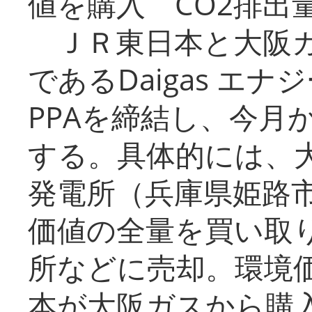
値を購入 CO2排出
ＪＲ東日本と大阪ガ
であるDaigas エ
PPAを締結し、今月
する。具体的には、
発電所（兵庫県姫路
価値の全量を買い取
所などに売却。環境
本が大阪ガスから購