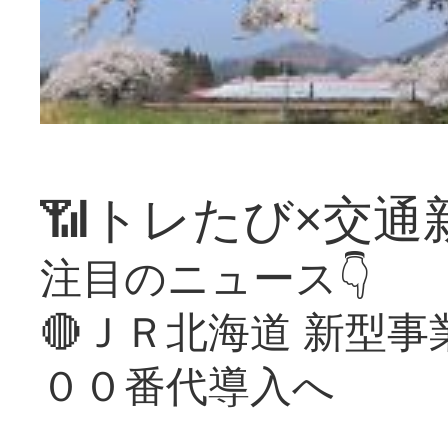
📶トレたび×交通
注目のニュース👇
🔴ＪＲ北海道 新型
００番代導入へ