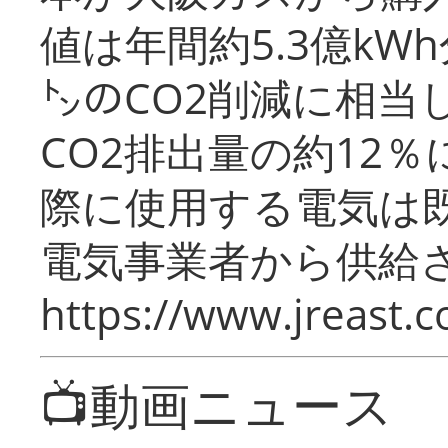
値は年間約5.3億kW
㌧のCO2削減に相当
CO2排出量の約12
際に使用する電気は
電気事業者から供給
https://www.jreast.co
📺動画ニュース