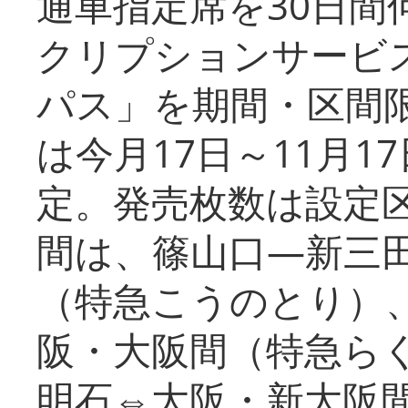
通車指定席を30日間
クリプションサービス
パス」を期間・区間
は今月17日～11月
定。発売枚数は設定
間は、篠山口―新三
（特急こうのとり）
阪・大阪間（特急ら
明石⇔大阪・新大阪