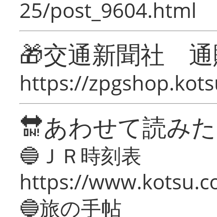
25/post_9604.html
🎁交通新聞社 通
https://zpgshop.kots
🔛あわせて読み
🔵ＪＲ時刻表
https://www.kotsu.co
🔵旅の手帖