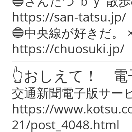
🔵さんたつ ｂｙ 散
https://san-tatsu.jp/
🔵中央線が好きだ。 
https://chuosuki.jp/
👆おしえて！ 電
交通新聞電子版サー
https://www.kotsu.c
21/post_4048.html