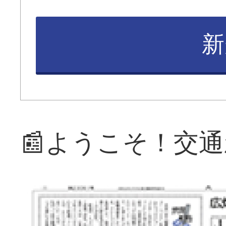
新
📰ようこそ！交