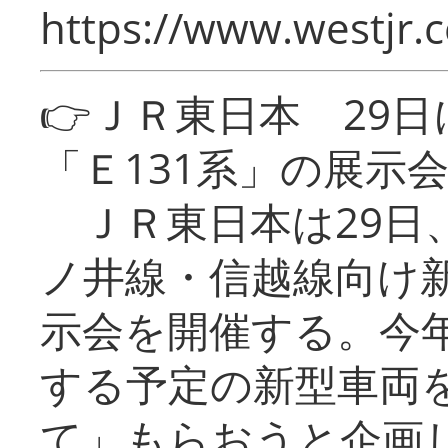
https://www.westjr.c
👉ＪＲ東日本 29
「Ｅ131系」の展示
ＪＲ東日本は29日
ノ井線・信越線向け新
示会を開催する。今
する予定の新型車両
て」もらおうと企画し