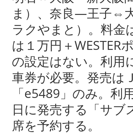
ま）、奈良―王子⇔
ラクやまと）。料金
は１万円＋WESTER
の設定はない。利用
車券が必要。発売は
「e5489」のみ。
日に発売する「サブ
席を予約する。