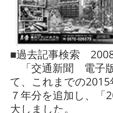
■過去記事検索 20
「交通新聞 電子版
て、これまでの201
７年分を追加し、「2
大しました