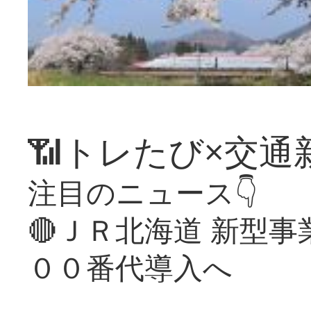
📶トレたび×交通
注目のニュース👇
🔴ＪＲ北海道 新型
００番代導入へ