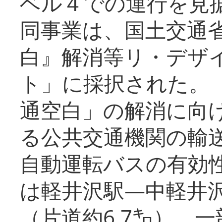
ベル４での運行を見
同事業は、国土交通
白』解消等リ・デザ
ト」に採択された。
通空白」の解消に向
る公共交通機関の輸
自動運転バスの有効
は軽井沢駅―中軽井
（片道約6.7㌔）、