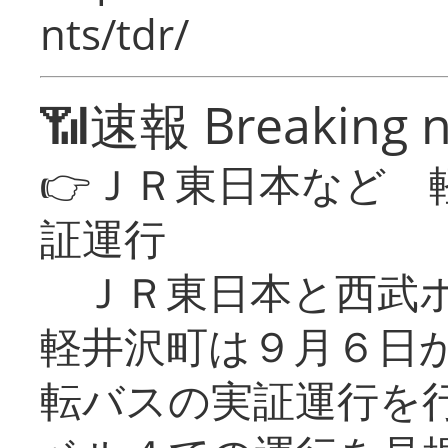
nts/tdr/
📶速報 Breaking 
👉ＪＲ東日本など 
証運行
ＪＲ東日本と西武ホ
軽井沢町は９月６日か
転バスの実証運行を