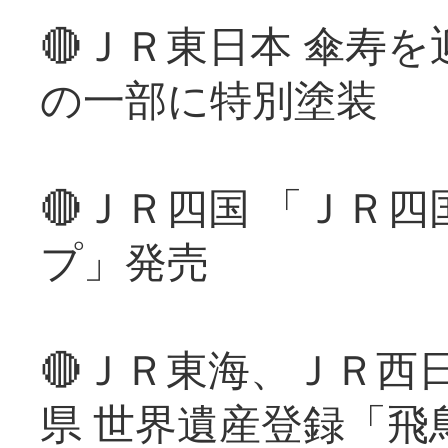
🔴ＪＲ東日本 傘寿
の一部に特別塗装
🔴ＪＲ四国 「ＪＲ
プ」発売
🔴ＪＲ東海、ＪＲ西
県 世界遺産登録「飛