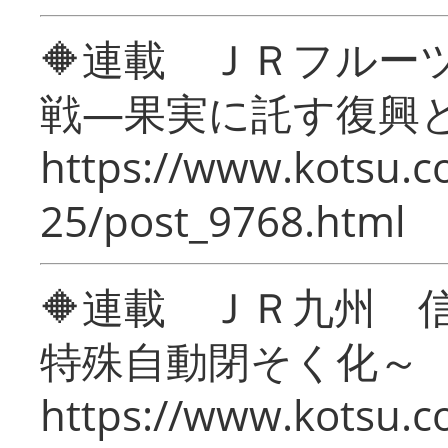
🔶連載 ＪＲフルー
戦―果実に託す復興
https://www.kotsu.c
25/post_9768.html
🔶連載 ＪＲ九州 
特殊自動閉そく化～
https://www.kotsu.c