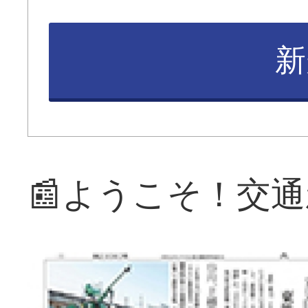
新
📰ようこそ！交