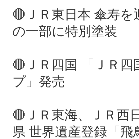
🔴ＪＲ東日本 傘寿
の一部に特別塗装
🔴ＪＲ四国 「ＪＲ
プ」発売
🔴ＪＲ東海、ＪＲ西
県 世界遺産登録「飛