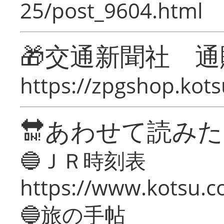
25/post_9604.html
🎁交通新聞社 通
https://zpgshop.kots
🔛あわせて読み
🔵ＪＲ時刻表
https://www.kotsu.co
🔵旅の手帖