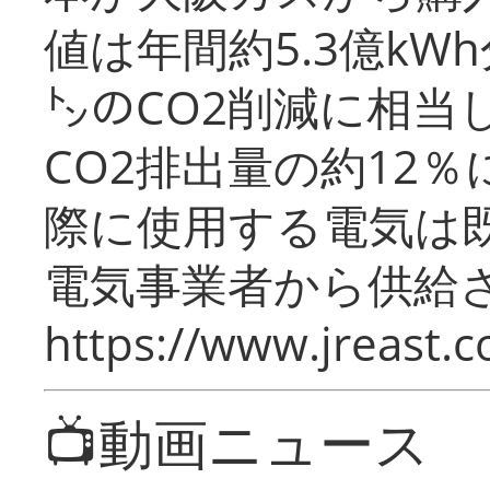
値は年間約5.3億kW
㌧のCO2削減に相当
CO2排出量の約12
際に使用する電気は
電気事業者から供給
https://www.jreast.co
📺動画ニュース