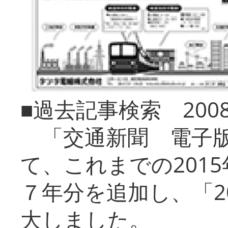
■過去記事検索 20
「交通新聞 電子版
て、これまでの201
７年分を追加し、「2
大しました