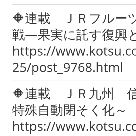
🔶連載 ＪＲフルー
戦―果実に託す復興
https://www.kotsu.c
25/post_9768.html
🔶連載 ＪＲ九州 
特殊自動閉そく化～
https://www.kotsu.c