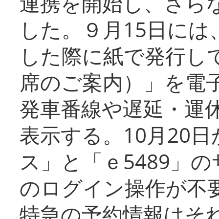
連携を開始し、さら
した。９月15日には
した際に紙で発行し
席のご案内）」を電
発車番線や遅延・運
表示する。10月20
ス」と「ｅ5489」
のログイン操作が不
特急の予約情報はそ