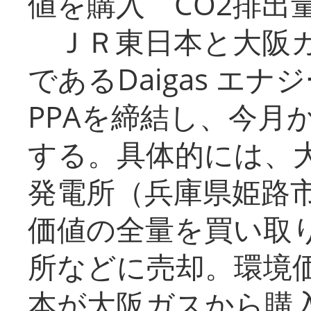
値を購入 CO2排出
ＪＲ東日本と大阪ガ
であるDaigas エ
PPAを締結し、今月
する。具体的には、
発電所（兵庫県姫路
価値の全量を買い取
所などに売却。環境
本が大阪ガスから購