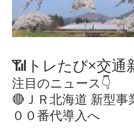
📶トレたび×交通
注目のニュース👇
🔴ＪＲ北海道 新型
００番代導入へ