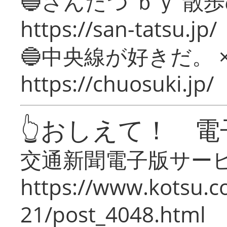
🔵さんたつ ｂｙ 散
https://san-tatsu.jp/
🔵中央線が好きだ。 
https://chuosuki.jp/
👆おしえて！ 電
交通新聞電子版サー
https://www.kotsu.c
21/post_4048.html