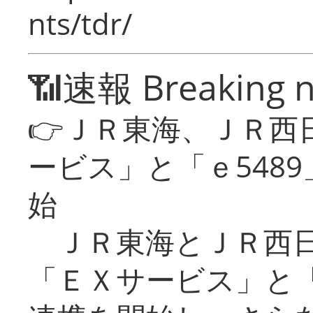
nts/tdr/
📶速報 Breaking 
👉ＪＲ東海、ＪＲ西
ービス」と「ｅ548
始
ＪＲ東海とＪＲ西日
「ＥＸサービス」と「