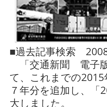
■過去記事検索 20
「交通新聞 電子版
て、これまでの201
７年分を追加し、「2
大しました