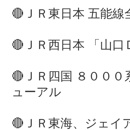
🔴ＪＲ東日本 五能
🔴ＪＲ西日本 「山
🔴ＪＲ四国 ８００
ューアル
🔴ＪＲ東海、ジェイ