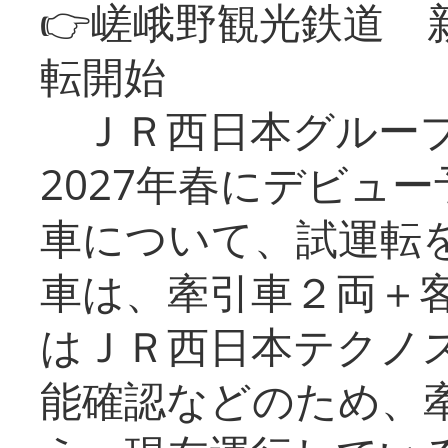
👉嵯峨野観光鉄道
転開始
ＪＲ西日本グループ
2027年春にデビュ
車について、試運転
車は、牽引車２両＋
はＪＲ西日本テクノ
能確認などのため、