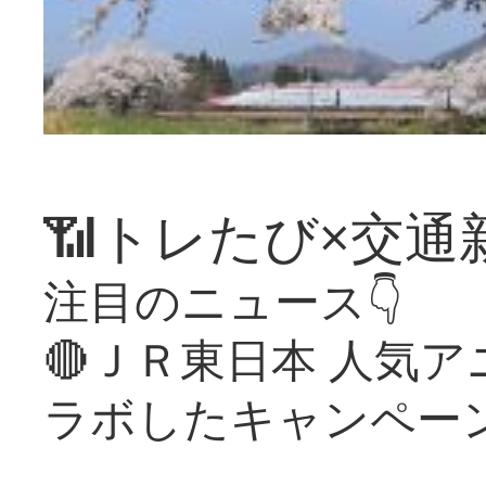
📶トレたび×交通
注目のニュース👇
🔴ＪＲ東日本 人気
ラボしたキャンペー