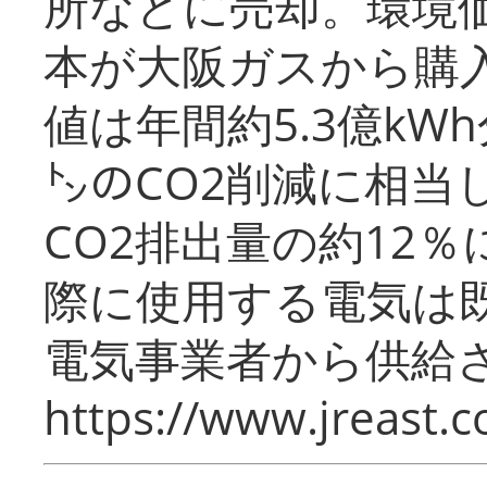
所などに売却。環境
本が大阪ガスから購
値は年間約5.3億kW
㌧のCO2削減に相当
CO2排出量の約12
際に使用する電気は
電気事業者から供給
https://www.jreast.co