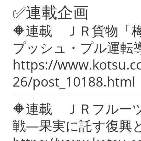
✅連載企画
🔶連載 ＪＲ貨物
プッシュ・プル運転
https://www.kotsu.c
26/post_10188.html
🔶連載 ＪＲフルー
戦―果実に託す復興