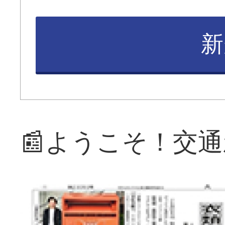
新
📰ようこそ！交