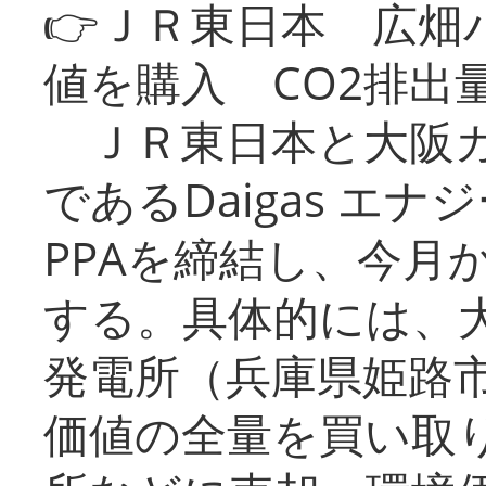
👉ＪＲ東日本 広畑
値を購入 CO2排出
ＪＲ東日本と大阪ガ
であるDaigas エ
PPAを締結し、今月
する。具体的には、
発電所（兵庫県姫路
価値の全量を買い取