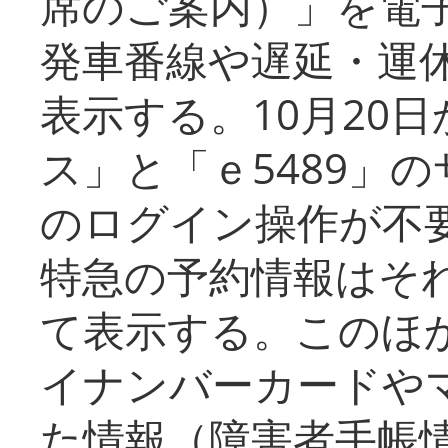
席のご案内）」を電
発車番線や遅延・運
表示する。10月20
ス」と「ｅ5489」
のログイン操作が不
特急の予約情報はそ
て表示する。このほ
イナンバーカードや
た情報（障害者手帳