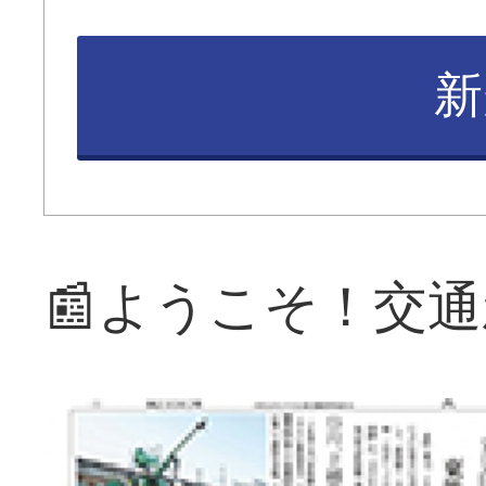
新
📰ようこそ！交