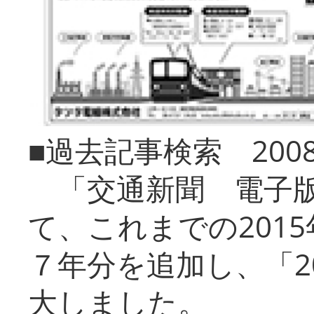
■過去記事検索 20
「交通新聞 電子版
て、これまでの201
７年分を追加し、「2
大しました