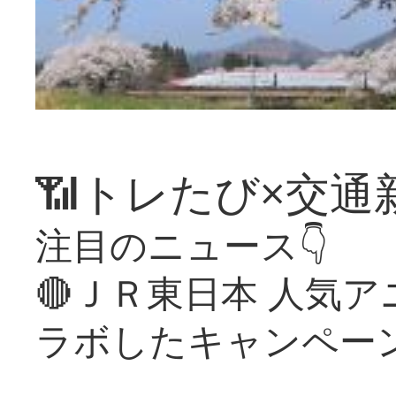
📶トレたび×交通
注目のニュース👇
🔴ＪＲ東日本 人気
ラボしたキャンペー