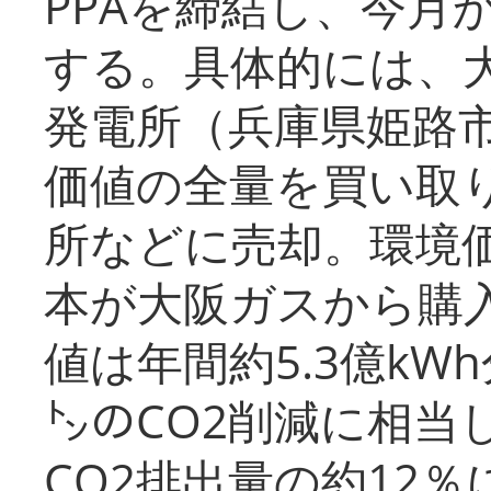
PPAを締結し、今月
する。具体的には、
発電所（兵庫県姫路
価値の全量を買い取
所などに売却。環境
本が大阪ガスから購
値は年間約5.3億kW
㌧のCO2削減に相当
CO2排出量の約12