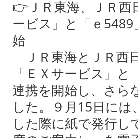
👉ＪＲ東海、ＪＲ西
ービス」と「ｅ548
始
ＪＲ東海とＪＲ西日
「ＥＸサービス」と「
連携を開始し、さら
した。９月15日には
した際に紙で発行し