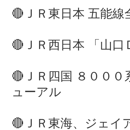
🔴ＪＲ東日本 五能
🔴ＪＲ西日本 「山
🔴ＪＲ四国 ８００
ューアル
🔴ＪＲ東海、ジェイ