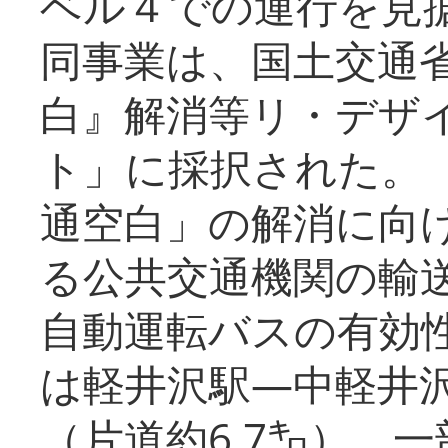
ベル４での運行を見
同事業は、国土交通
白』解消等リ・デザ
ト」に採択された。
通空白」の解消に向
る公共交通機関の輸
自動運転バスの有効
は軽井沢駅―中軽井
（片道約6.7㌔）、