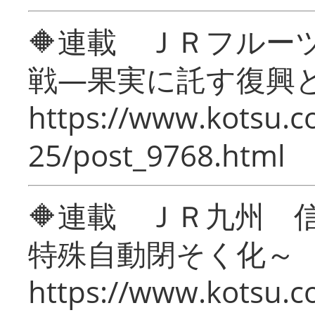
🔶連載 ＪＲフルー
戦―果実に託す復興
https://www.kotsu.c
25/post_9768.html
🔶連載 ＪＲ九州 
特殊自動閉そく化～
https://www.kotsu.c