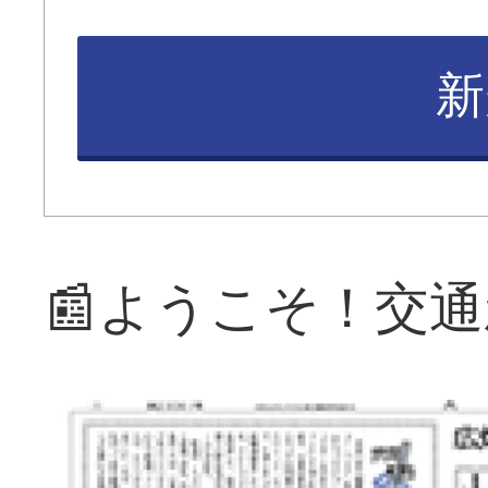
新
📰ようこそ！交