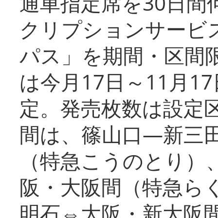
通車指定席を30日間
クリプションサービス
パス」を期間・区間
は今月17日～11月
定。発売枚数は設定
間は、篠山口―新三
（特急こうのとり）
阪・大阪間（特急ら
明石⇔大阪・新大阪