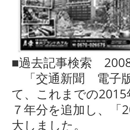
■過去記事検索 20
「交通新聞 電子版
て、これまでの201
７年分を追加し、「2
大しました