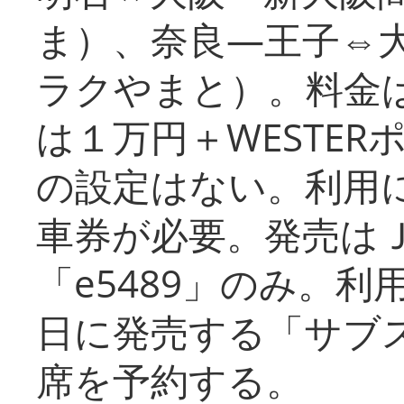
ま）、奈良―王子⇔
ラクやまと）。料金
は１万円＋WESTER
の設定はない。利用
車券が必要。発売は
「e5489」のみ。
日に発売する「サブ
席を予約する。