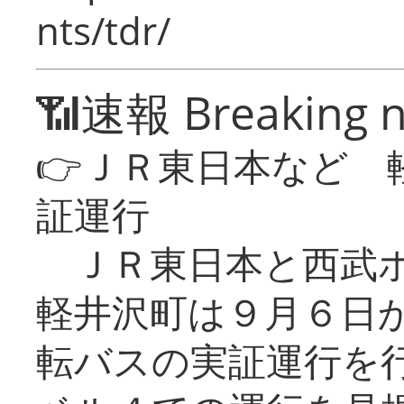
nts/tdr/
📶速報 Breaking 
👉ＪＲ東日本など 
証運行
ＪＲ東日本と西武ホ
軽井沢町は９月６日か
転バスの実証運行を