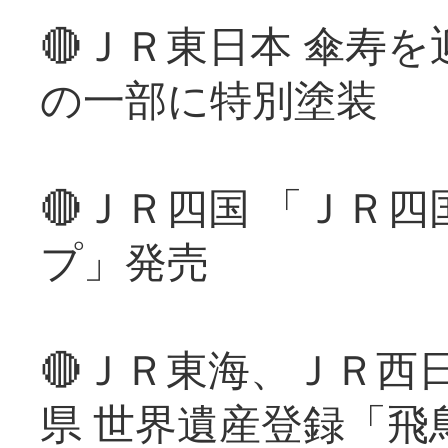
🔴ＪＲ東日本 傘寿
の一部に特別塗装
🔴ＪＲ四国 「ＪＲ
プ」発売
🔴ＪＲ東海、ＪＲ西
県 世界遺産登録「飛