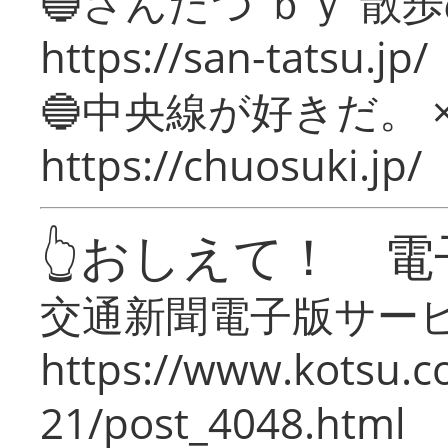
🔵さんたつ ｂｙ 散
https://san-tatsu.jp/
🔵中央線が好きだ。 
https://chuosuki.jp/
👆おしえて！ 電
交通新聞電子版サー
https://www.kotsu.c
21/post_4048.html