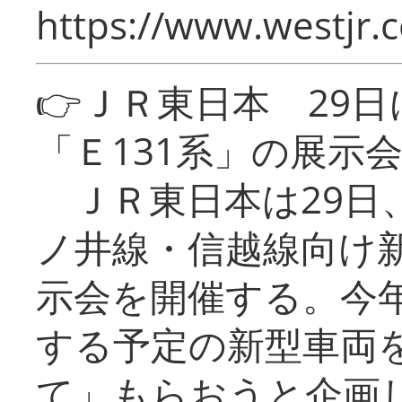
https://www.westjr.c
👉ＪＲ東日本 29
「Ｅ131系」の展示
ＪＲ東日本は29日
ノ井線・信越線向け新
示会を開催する。今
する予定の新型車両
て」もらおうと企画し