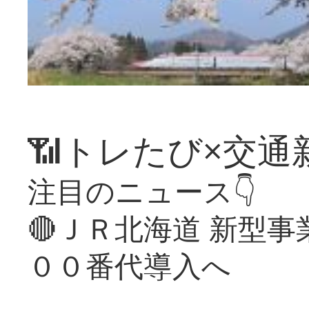
📶トレたび×交通
注目のニュース👇
🔴ＪＲ北海道 新型
００番代導入へ