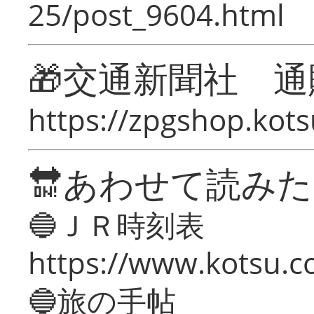
25/post_9604.html
🎁交通新聞社 通
https://zpgshop.kots
🔛あわせて読み
🔵ＪＲ時刻表
https://www.kotsu.co
🔵旅の手帖