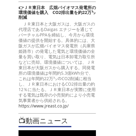
👉ＪＲ東日本 広畑バイオマス発電所の
環境価値を購入 CO2排出量を約22万㌧
削減
ＪＲ東日本と大阪ガスは、大阪ガスの
代理店であるDaigas エナジーを通じて
バーチャルPPAを締結し、今月から環境
価値の提供を開始する。具体的には、大
阪ガスが広畑バイオマス発電所（兵庫県
姫路市）の発電した電気と環境価値の全
量を買い取り、電気は日本卸電力取引所
などに売却。環境価値については、ＪＲ
東日本が大阪ガスから購入する。同発電
所の環境価値は年間約5.3億kWh分で、
これは年間約22万㌧のCO2削減に相当
し、ＪＲ東日本におけるCO2排出量の約
12％に当たる。ＪＲ東日本が実際に使用
する電気は既存の小売契約により小売電
気事業者から供給される。
https://www.jreast.co.jp/
📺動画ニュース