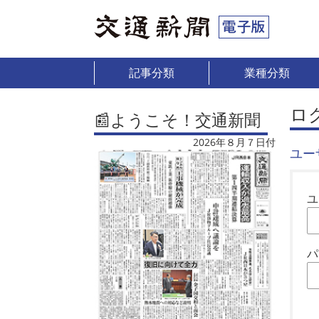
記事分類
業種分類
ロ
📰ようこそ！交通新聞
2026年８月７日付
ユー
ユ
パ