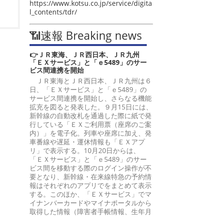
https://www.kotsu.co.jp/service/digita
l_contents/tdr/
📶速報 Breaking news
👉ＪＲ東海、ＪＲ西日本、ＪＲ九州
「ＥＸサービス」と「ｅ5489」のサー
ビス間連携を開始
ＪＲ東海とＪＲ西日本、ＪＲ九州は６
日、「ＥＸサービス」と「ｅ5489」の
サービス間連携を開始し、さらなる機能
拡充を図ると発表した。９月15日には、
新幹線の自動改札を通過した際に紙で発
行している「ＥＸご利用票（座席のご案
内）」を電子化。列車や座席に加え、発
車番線や遅延・運休情報も「ＥＸアプ
リ」で表示する。10月20日からは、
「ＥＸサービス」と「ｅ5489」のサー
ビス間を移動する際のログイン操作が不
要となり、新幹線・在来線特急の予約情
報はそれぞれのアプリでをまとめて表示
する。このほか、「ＥＸサービス」でマ
イナンバーカードやマイナポータルから
取得した情報（障害者手帳情報、生年月