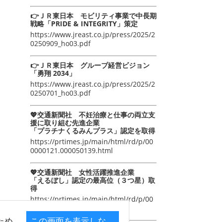
👉ＪＲ東日本 モビリティ事業で中長期
戦略「PRIDE & INTEGRITY」策定
https://www.jreast.co.jp/press/2025/2
0250909_ho03.pdf
👉ＪＲ東日本 グループ経営ビジョン
「勇翔 2034」
https://www.jreast.co.jp/press/2025/2
0250701_ho03.pdf
💖交通新聞社 不妊治療と仕事の両立支
援に取り組む先進企業
「プラチナくるみんプラス」認定を取得
https://prtimes.jp/main/html/rd/p/00
0000121.000050139.html
💖交通新聞社 女性活躍推進企業
「えるぼし」認定の最高位（３つ星）取
得
https://prtimes.jp/main/html/rd/p/00
0000105.000050139.html
ため
この画面を表示しな