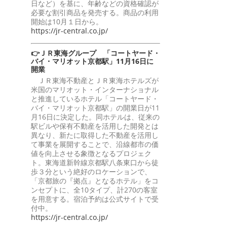
日など）を基に、年齢などの資格確認が
必要な割引商品を発売する。商品の利用
開始は10月１日から。
https://jr-central.co.jp/
👉ＪＲ東海グループ 「コートヤード・
バイ・マリオット京都駅」11月16日に
開業
ＪＲ東海不動産とＪＲ東海ホテルズが
米国のマリオット・インターナショナル
と推進しているホテル「コートヤード・
バイ・マリオット京都駅」の開業日が11
月16日に決定した。同ホテルは、従来の
駅ビルや保有不動産を活用した開発とは
異なり、新たに取得した不動産を活用し
て事業を展開することで、沿線都市の価
値を向上させる象徴となるプロジェク
ト。東海道新幹線京都駅八条東口から徒
歩３分という絶好のロケーションで、
「京都旅の『拠点』となるホテル」をコ
ンセプトに、全10タイプ、計270の客室
を用意する。宿泊予約は公式サイトで受
付中。
https://jr-central.co.jp/