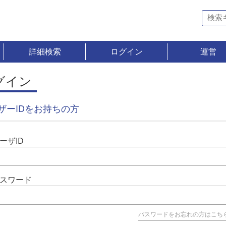
詳細検索
ログイン
運営
グイン
ザーIDをお持ちの方
ーザID
スワード
パスワードをお忘れの方はこち