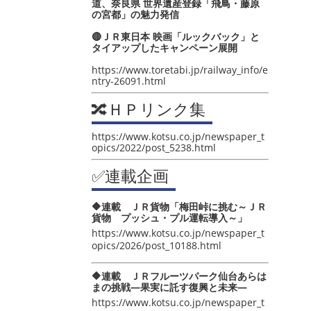
道、奈良県 世界遺産登録「飛鳥・藤原
の宮都」の魅力発信
🔴ＪＲ東日本 映画「ルックバック」と
タイアップしたキャンペーン展開
https://www.toretabi.jp/railway_info/e
ntry-26091.html
🔀ＨＰリンク集
https://www.kotsu.co.jp/newspaper_t
opics/2022/post_5238.html
✅連載企画
🔶連載 ＪＲ貨物「梅田峠に挑む～ＪＲ
貨物 プッシュ・プル運転導入～」
https://www.kotsu.co.jp/newspaper_t
opics/2026/post_10188.html
🔶連載 ＪＲフルーツパーク仙台あらは
まの挑戦―果実に託す復興と未来―
https://www.kotsu.co.jp/newspaper_t