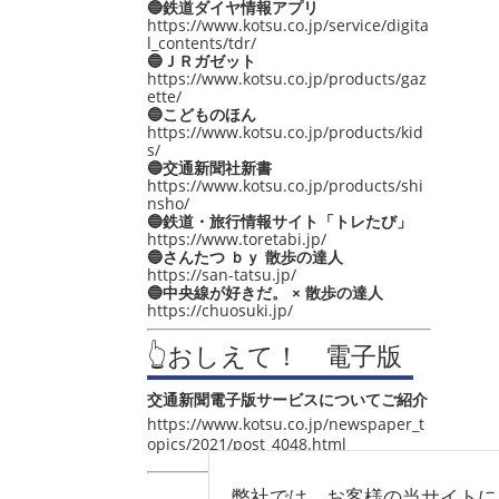
🔵鉄道ダイヤ情報アプリ
https://www.kotsu.co.jp/service/digita
l_contents/tdr/
🔵ＪＲガゼット
https://www.kotsu.co.jp/products/gaz
ette/
🔵こどものほん
https://www.kotsu.co.jp/products/kid
s/
🔵交通新聞社新書
https://www.kotsu.co.jp/products/shi
nsho/
🔵鉄道・旅行情報サイト「トレたび」
https://www.toretabi.jp/
🔵さんたつ ｂｙ 散歩の達人
https://san-tatsu.jp/
🔵中央線が好きだ。 × 散歩の達人
https://chuosuki.jp/
👆おしえて！ 電子版
交通新聞電子版サービスについてご紹介
https://www.kotsu.co.jp/newspaper_t
opics/2021/post_4048.html
弊社では、お客様の当サイトに