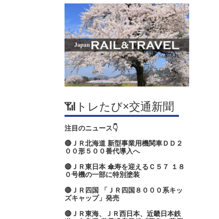
📶トレたび×交通新聞
注目のニュース👇
🔴ＪＲ北海道 新型事業用機関車ＤＤ２
００形５００番代導入へ
🔴ＪＲ東日本 傘寿を迎えるＣ５７ １８
０号機の一部に特別塗装
🔴ＪＲ四国 「ＪＲ四国８０００系キッ
ズキャップ」発売
🔴ＪＲ東海、ＪＲ西日本、近畿日本鉄