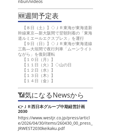
nbun/videos
🆕週間予定表
【８日（土）】◇ＪＲ東海が東海道新
幹線東京―新大阪間で翌朝到着の「東海
道ルミエールエクスプレス」を運行
【９日（日）】◇ＪＲ東海が東海道線
三島―大垣間で夜行列車「ムーンライト
ながら」を復刻運転
【１０日（月）】
【１１日（火）】◇山の日
【１２日（水）】
【１３日（木）】
【１４日（金）】
📶気になるNewsから
👉ＪＲ西日本グループ中期経営計画
2030
https://www.westjr.co.jp/press/articl
e/2026/04/30/items/260430_00_press_
JRWEST2030keikaku.pdf