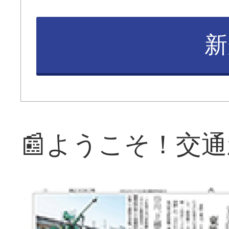
新
📰ようこそ！交