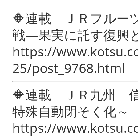
🔶連載 ＪＲフルー
戦―果実に託す復興
https://www.kotsu.c
25/post_9768.html
🔶連載 ＪＲ九州 
特殊自動閉そく化～
https://www.kotsu.c