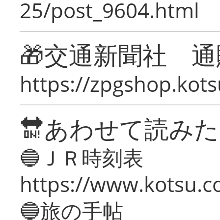
25/post_9604.html
🎁交通新聞社 通
https://zpgshop.kots
🔛あわせて読み
🔵ＪＲ時刻表
https://www.kotsu.co
🔵旅の手帖