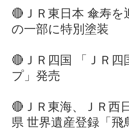
🔴ＪＲ東日本 傘寿
の一部に特別塗装
🔴ＪＲ四国 「ＪＲ
プ」発売
🔴ＪＲ東海、ＪＲ西
県 世界遺産登録「飛