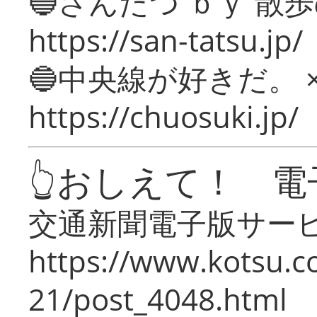
🔵さんたつ ｂｙ 散
https://san-tatsu.jp/
🔵中央線が好きだ。 
https://chuosuki.jp/
👆おしえて！ 電
交通新聞電子版サー
https://www.kotsu.c
21/post_4048.html