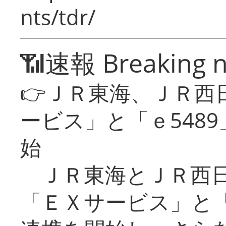
nts/tdr/
📶速報 Breaking 
👉ＪＲ東海、ＪＲ西
ービス」と「ｅ548
始
ＪＲ東海とＪＲ西日
「ＥＸサービス」と「