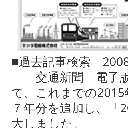
■過去記事検索 20
「交通新聞 電子版
て、これまでの201
７年分を追加し、「2
大しました