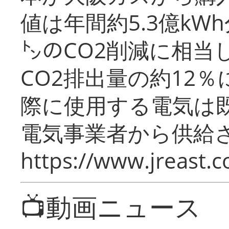
値は年間約5.3億kW
㌧のCO2削減に相当
CO2排出量の約12
際に使用する電気は
電気事業者から供給
https://www.jreast.co
📺動画ニュース