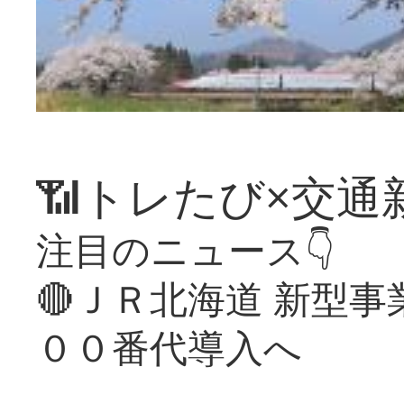
📶トレたび×交通
注目のニュース👇
🔴ＪＲ北海道 新型
００番代導入へ