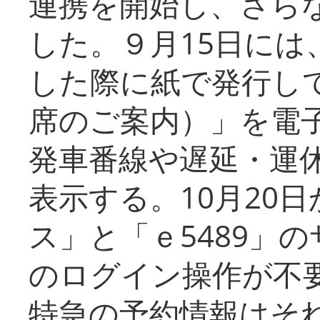
連携を開始し、さら
した。９月15日には
した際に紙で発行し
席のご案内）」を電
発車番線や遅延・運
表示する。10月20
ス」と「ｅ5489」
のログイン操作が不
特急の予約情報はそ