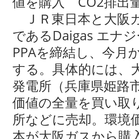
値を購入 CO2排出
ＪＲ東日本と大阪ガ
であるDaigas エ
PPAを締結し、今月
する。具体的には、
発電所（兵庫県姫路
価値の全量を買い取
所などに売却。環境
本が大阪ガスから購