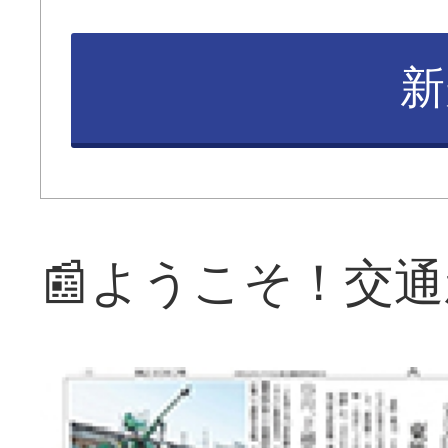
新
📰ようこそ！交