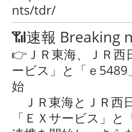
nts/tdr/
📶速報 Breaking 
👉ＪＲ東海、ＪＲ西
ービス」と「ｅ548
始
ＪＲ東海とＪＲ西日
「ＥＸサービス」と「