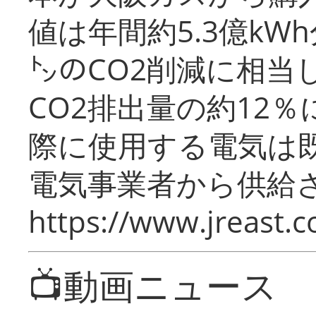
値は年間約5.3億kW
㌧のCO2削減に相当
CO2排出量の約12
際に使用する電気は
電気事業者から供給
https://www.jreast.co
📺動画ニュース