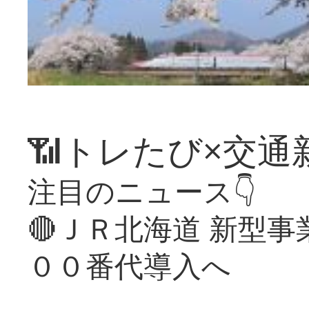
📶トレたび×交通
注目のニュース👇
🔴ＪＲ北海道 新型
００番代導入へ