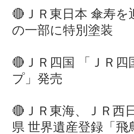
🔴ＪＲ東日本 傘寿
の一部に特別塗装
🔴ＪＲ四国 「ＪＲ
プ」発売
🔴ＪＲ東海、ＪＲ西
県 世界遺産登録「飛