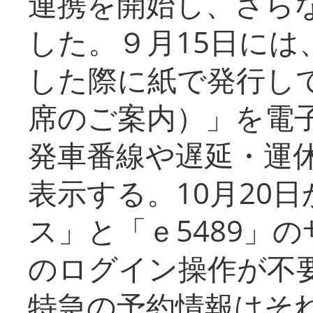
連携を開始し、さら
した。９月15日には
した際に紙で発行し
席のご案内）」を電
発車番線や遅延・運
表示する。10月20
ス」と「ｅ5489」
のログイン操作が不
特急の予約情報はそ