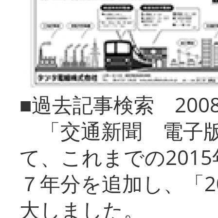
■過去記事検索 20
「交通新聞 電子版
て、これまでの201
７年分を追加し、「2
大しました