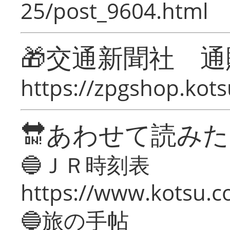
25/post_9604.html
🎁交通新聞社 通
https://zpgshop.kots
🔛あわせて読み
🔵ＪＲ時刻表
https://www.kotsu.co
🔵旅の手帖