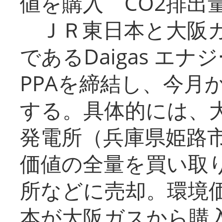
値を購入 CO2排出
ＪＲ東日本と大阪ガ
であるDaigas エ
PPAを締結し、今月
する。具体的には、
発電所（兵庫県姫路
価値の全量を買い取
所などに売却。環境
本が大阪ガスから購