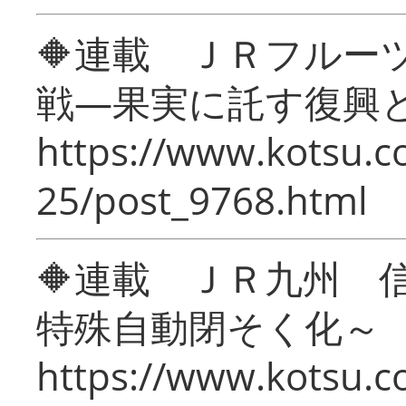
🔶連載 ＪＲフルー
戦―果実に託す復興
https://www.kotsu.c
25/post_9768.html
🔶連載 ＪＲ九州 
特殊自動閉そく化～
https://www.kotsu.c