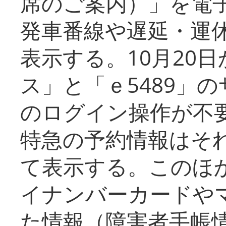
席のご案内）」を電
発車番線や遅延・運
表示する。10月20
ス」と「ｅ5489」
のログイン操作が不
特急の予約情報はそ
て表示する。このほ
イナンバーカードや
た情報（障害者手帳