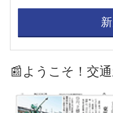
新
📰ようこそ！交