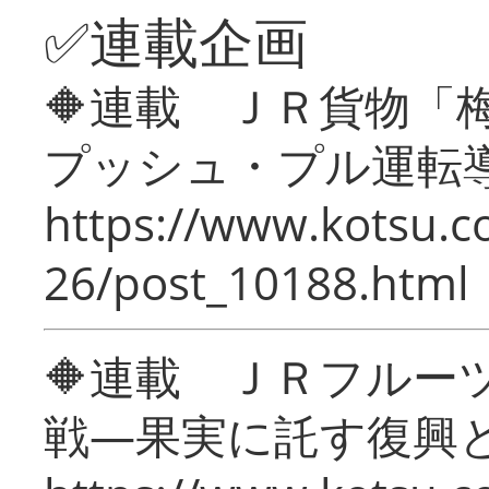
✅連載企画
🔶連載 ＪＲ貨物
プッシュ・プル運転
https://www.kotsu.c
26/post_10188.html
🔶連載 ＪＲフルー
戦―果実に託す復興