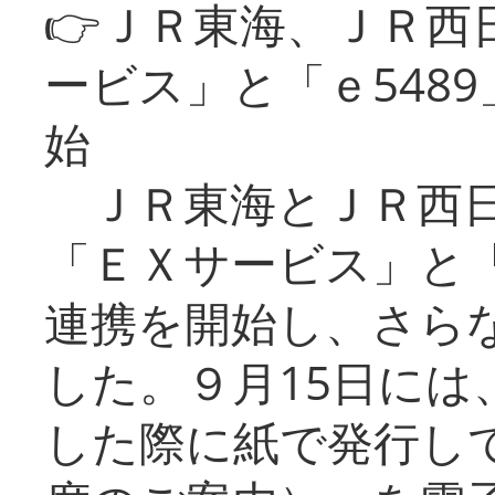
👉ＪＲ東海、ＪＲ西
ービス」と「ｅ548
始
ＪＲ東海とＪＲ西日
「ＥＸサービス」と「
連携を開始し、さら
した。９月15日には
した際に紙で発行し