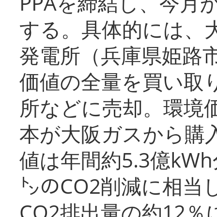
PPAを締結し、今月
する。具体的には、
発電所（兵庫県姫路
価値の全量を買い取
所などに売却。環境
本が大阪ガスから購
値は年間約5.3億kW
㌧のCO2削減に相当
CO2排出量の約12