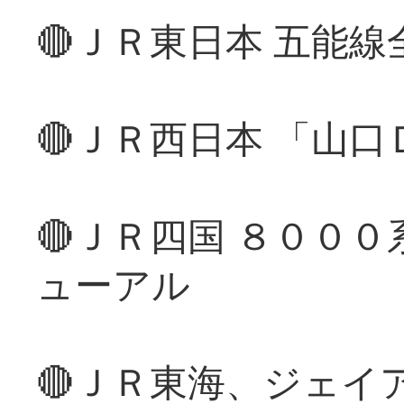
🔴ＪＲ東日本 五能
🔴ＪＲ西日本 「山
🔴ＪＲ四国 ８００
ューアル
🔴ＪＲ東海、ジェイ