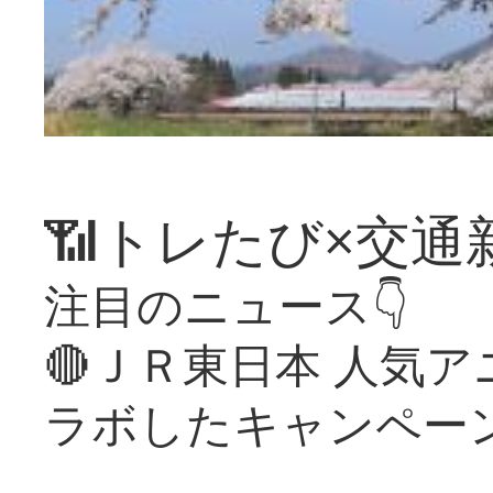
📶トレたび×交通
注目のニュース👇
🔴ＪＲ東日本 人気
ラボしたキャンペー