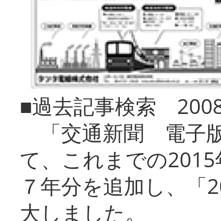
■過去記事検索 20
「交通新聞 電子版
て、これまでの201
７年分を追加し、「2
大しました