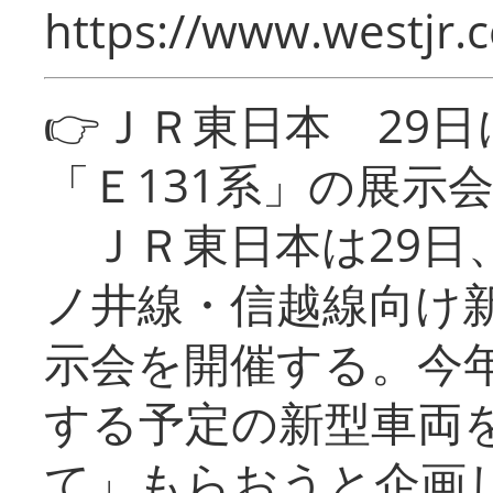
https://www.westjr.c
👉ＪＲ東日本 29
「Ｅ131系」の展示
ＪＲ東日本は29日
ノ井線・信越線向け新
示会を開催する。今
する予定の新型車両
て」もらおうと企画し