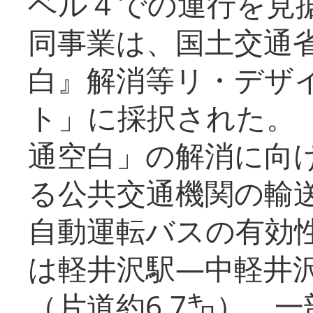
ベル４での運行を見
同事業は、国土交通
白』解消等リ・デザ
ト」に採択された。
通空白」の解消に向
る公共交通機関の輸
自動運転バスの有効
は軽井沢駅―中軽井
（片道約6.7㌔）、