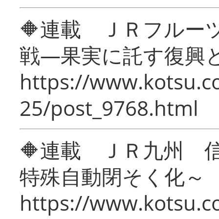
🔶連載 ＪＲフルー
戦―果実に託す復興
https://www.kotsu.c
25/post_9768.html
🔶連載 ＪＲ九州 
特殊自動閉そく化～
https://www.kotsu.c