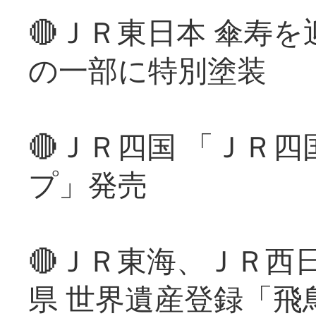
🔴ＪＲ東日本 傘寿
の一部に特別塗装
🔴ＪＲ四国 「ＪＲ
プ」発売
🔴ＪＲ東海、ＪＲ西
県 世界遺産登録「飛