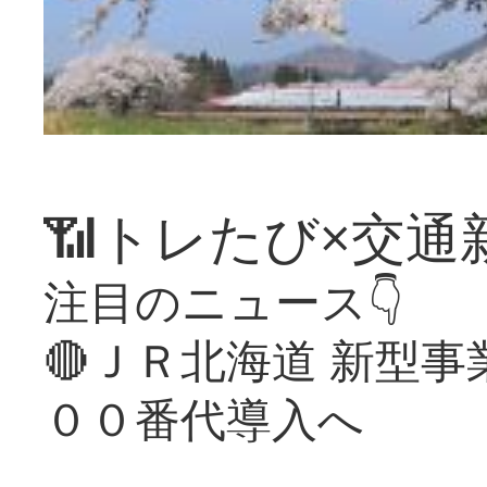
📶トレたび×交通
注目のニュース👇
🔴ＪＲ北海道 新型
００番代導入へ