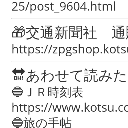
25/post_9604.html
🎁交通新聞社 通
https://zpgshop.kots
🔛あわせて読み
🔵ＪＲ時刻表
https://www.kotsu.co
🔵旅の手帖