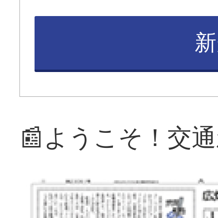
新
📰ようこそ！交