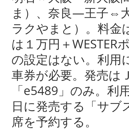
ま）、奈良―王子⇔
ラクやまと）。料金
は１万円＋WESTER
の設定はない。利用
車券が必要。発売は
「e5489」のみ。
日に発売する「サブ
席を予約する。