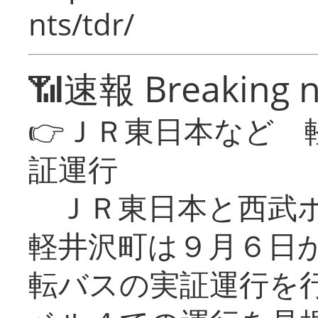
nts/tdr/
📶速報 Breaking 
👉ＪＲ東日本など 
証運行
ＪＲ東日本と西武ホ
軽井沢町は９月６日か
転バスの実証運行を