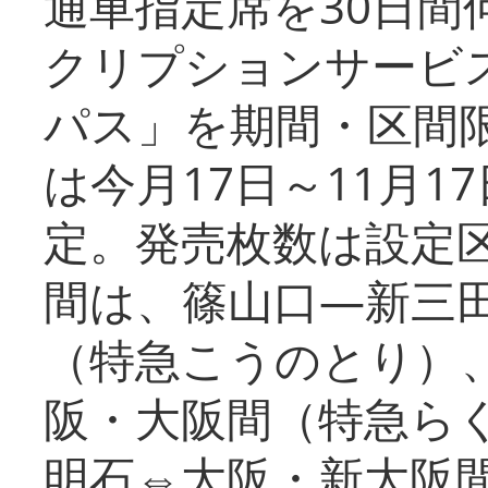
通車指定席を30日間
クリプションサービス
パス」を期間・区間
は今月17日～11月
定。発売枚数は設定
間は、篠山口―新三
（特急こうのとり）
阪・大阪間（特急ら
明石⇔大阪・新大阪