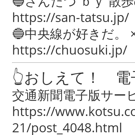
🔵さんたつ ｂｙ 散
https://san-tatsu.jp/
🔵中央線が好きだ。 
https://chuosuki.jp/
👆おしえて！ 電
交通新聞電子版サー
https://www.kotsu.c
21/post_4048.html