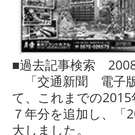
■過去記事検索 20
「交通新聞 電子版
て、これまでの201
７年分を追加し、「2
大しました