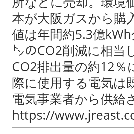
所などに売却。環境
本が大阪ガスから購
値は年間約5.3億kW
㌧のCO2削減に相当
CO2排出量の約12
際に使用する電気は
電気事業者から供給
https://www.jreast.co