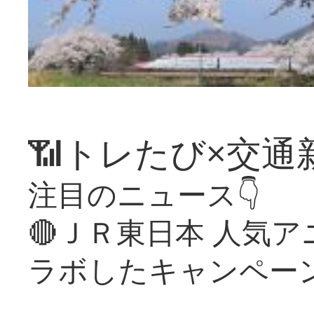
📶トレたび×交通
注目のニュース👇
🔴ＪＲ東日本 人気
ラボしたキャンペー