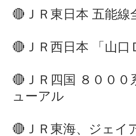
🔴ＪＲ東日本 五能
🔴ＪＲ西日本 「山
🔴ＪＲ四国 ８００
ューアル
🔴ＪＲ東海、ジェイ