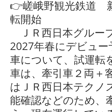
👉嵯峨野観光鉄道
転開始
ＪＲ西日本グループ
2027年春にデビュ
車について、試運転
車は、牽引車２両＋
はＪＲ西日本テクノ
能確認などのため、