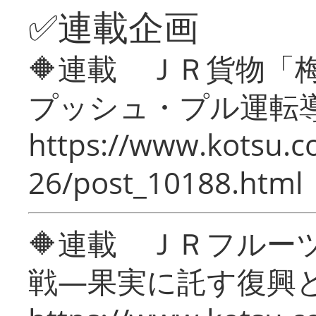
✅連載企画
🔶連載 ＪＲ貨物
プッシュ・プル運転
https://www.kotsu.c
26/post_10188.html
🔶連載 ＪＲフルー
戦―果実に託す復興