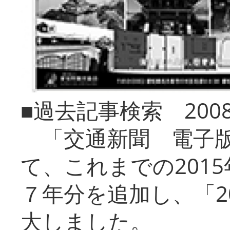
■過去記事検索 20
「交通新聞 電子版
て、これまでの201
７年分を追加し、「2
大しました