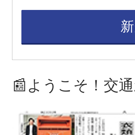
新
📰ようこそ！交