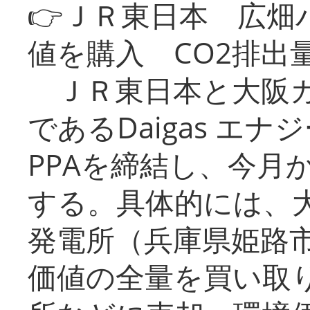
👉ＪＲ東日本 広畑
値を購入 CO2排出
ＪＲ東日本と大阪ガ
であるDaigas エ
PPAを締結し、今月
する。具体的には、
発電所（兵庫県姫路
価値の全量を買い取