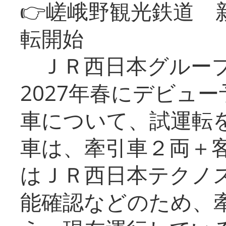
👉嵯峨野観光鉄道
転開始
ＪＲ西日本グループ
2027年春にデビュ
車について、試運転
車は、牽引車２両＋
はＪＲ西日本テクノ
能確認などのため、