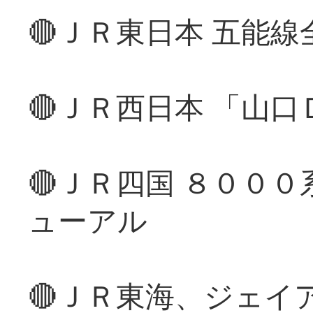
🔴ＪＲ東日本 五能
🔴ＪＲ西日本 「山
🔴ＪＲ四国 ８００
ューアル
🔴ＪＲ東海、ジェイ