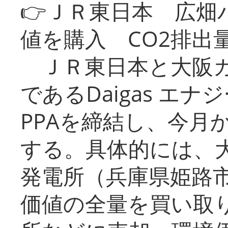
👉ＪＲ東日本 広畑
値を購入 CO2排出
ＪＲ東日本と大阪ガ
であるDaigas エ
PPAを締結し、今月
する。具体的には、
発電所（兵庫県姫路
価値の全量を買い取