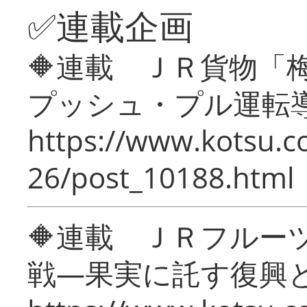
✅連載企画
🔶連載 ＪＲ貨物
プッシュ・プル運転
https://www.kotsu.c
26/post_10188.html
🔶連載 ＪＲフルー
戦―果実に託す復興