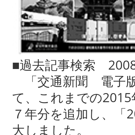
■過去記事検索 20
「交通新聞 電子版
て、これまでの201
７年分を追加し、「2
大しました