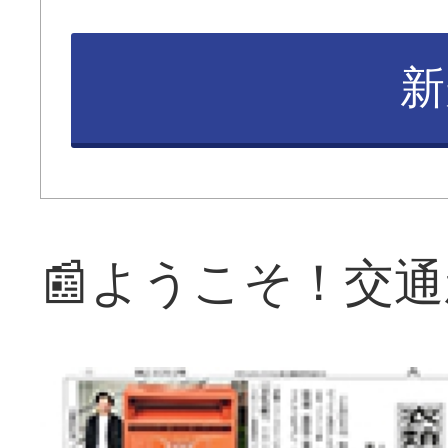
新
📰ようこそ！交