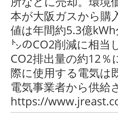
所などに売却。環境
本が大阪ガスから購
値は年間約5.3億kW
㌧のCO2削減に相当
CO2排出量の約12
際に使用する電気は
電気事業者から供給
https://www.jreast.co