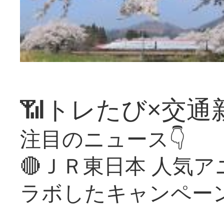
📶トレたび×交通
注目のニュース👇
🔴ＪＲ東日本 人気
ラボしたキャンペー