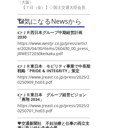
〈大阪〉
【７日（金）】◇国土交通大臣会見
📶気になるNewsから
👉ＪＲ西日本グループ中期経営計画
2030
https://www.westjr.co.jp/press/articl
e/2026/04/30/items/260430_00_press_
JRWEST2030keikaku.pdf
👉ＪＲ東日本 モビリティ事業で中長期
戦略「PRIDE & INTEGRITY」策定
https://www.jreast.co.jp/press/2025/2
0250909_ho03.pdf
👉ＪＲ東日本 グループ経営ビジョン
「勇翔 2034」
https://www.jreast.co.jp/press/2025/2
0250701_ho03.pdf
💖交通新聞社 不妊治療と仕事の両立支
援に取り組む先進企業