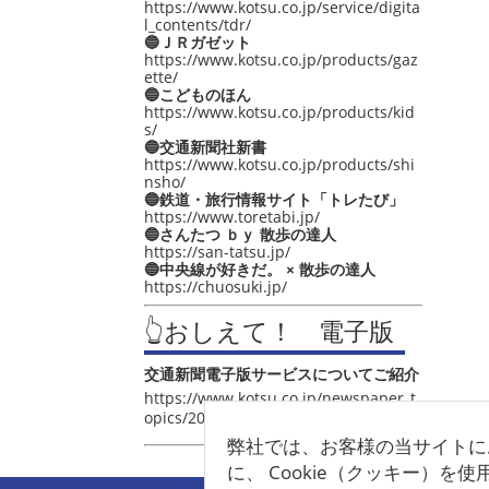
https://www.kotsu.co.jp/service/digita
l_contents/tdr/
🔵ＪＲガゼット
https://www.kotsu.co.jp/products/gaz
ette/
🔵こどものほん
https://www.kotsu.co.jp/products/kid
s/
🔵交通新聞社新書
https://www.kotsu.co.jp/products/shi
nsho/
🔵鉄道・旅行情報サイト「トレたび」
https://www.toretabi.jp/
🔵さんたつ ｂｙ 散歩の達人
https://san-tatsu.jp/
🔵中央線が好きだ。 × 散歩の達人
https://chuosuki.jp/
👆おしえて！ 電子版
交通新聞電子版サービスについてご紹介
https://www.kotsu.co.jp/newspaper_t
opics/2021/post_4048.html
弊社では、お客様の当サイトに
に、 Cookie（クッキー）を