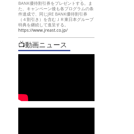
BANK優待割引券をプレゼントする。ま
た、キャンペーン後も各プログラムの条
件達成で、同じJRE BANK優待割引券
（４割引き）を含むＪＲ東日本グループ
特典を継続して進呈する。
https://www.jreast.co.jp/
📺動画ニュース