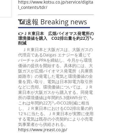
https://www.kotsu.co.jp/service/digita
l_contents/tdr/
📶速報 Breaking news
👉ＪＲ東日本 広畑バイオマス発電所の
環境価値を購入 CO2排出量を約22万㌧
削減
ＪＲ東日本と大阪ガスは、大阪ガスの
代理店であるDaigas エナジーを通じて
バーチャルPPAを締結し、今月から環境
価値の提供を開始する。具体的には、大
阪ガスが広畑バイオマス発電所（兵庫県
姫路市）の発電した電気と環境価値の全
量を買い取り、電気は日本卸電力取引所
などに売却。環境価値については、ＪＲ
東日本が大阪ガスから購入する。同発電
所の環境価値は年間約5.3億kWh分で、
これは年間約22万㌧のCO2削減に相当
し、ＪＲ東日本におけるCO2排出量の約
12％に当たる。ＪＲ東日本が実際に使用
する電気は既存の小売契約により小売電
気事業者から供給される。
https://www.jreast.co.jp/