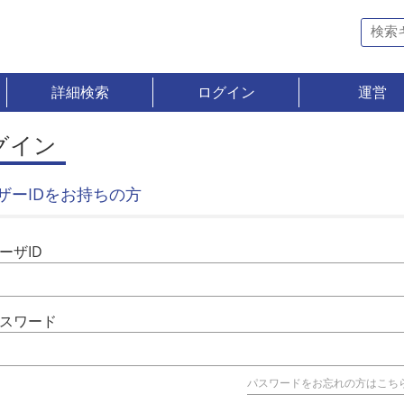
詳細検索
ログイン
運営
グイン
ザーIDをお持ちの方
ーザID
スワード
パスワードをお忘れの方はこち