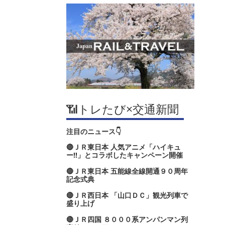
📶トレたび×交通新聞
注目のニュース👇
🔴ＪＲ東日本 人気アニメ「ハイキュ
ー‼」とコラボしたキャンペーン開催
🔴ＪＲ東日本 五能線全線開通９０周年
記念式典
🔴ＪＲ西日本 「山口ＤＣ」観光列車で
盛り上げ
🔴ＪＲ四国 ８０００系アンパンマン列