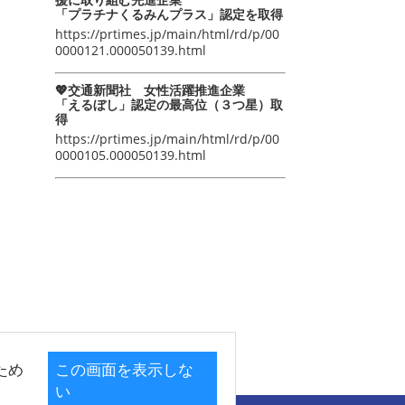
「プラチナくるみんプラス」認定を取得
https://prtimes.jp/main/html/rd/p/00
0000121.000050139.html
💖交通新聞社 女性活躍推進企業
「えるぼし」認定の最高位（３つ星）取
得
https://prtimes.jp/main/html/rd/p/00
0000105.000050139.html
ため
この画面を表示しな
い