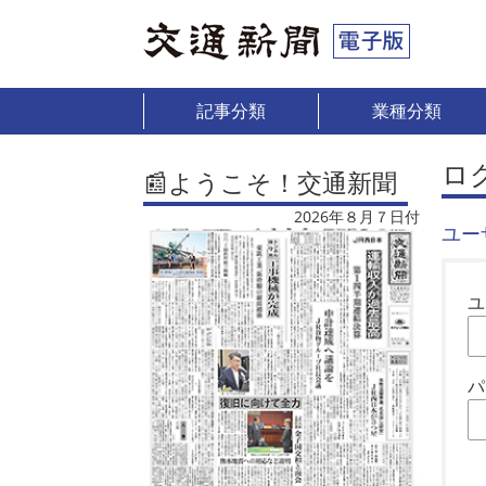
記事分類
業種分類
ロ
📰ようこそ！交通新聞
2026年８月７日付
ユー
ユ
パ