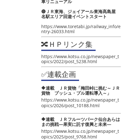
車リニューアル
🔴ＪＲ東海、ジェイアール東海髙島屋
名駅エリア回遊イベントスタート
https://www.toretabi.jp/railway_info/e
ntry-26033.html
🔀ＨＰリンク集
https://www.kotsu.co.jp/newspaper_t
opics/2022/post_5238.html
✅連載企画
🔶連載 ＪＲ貨物「梅田峠に挑む～ＪＲ
貨物 プッシュ・プル運転導入～」
https://www.kotsu.co.jp/newspaper_t
opics/2026/post_10188.html
🔶連載 ＪＲフルーツパーク仙台あらは
まの挑戦―果実に託す復興と未来―
https://www.kotsu.co.jp/newspaper_t
opics/2025/post_9768.html