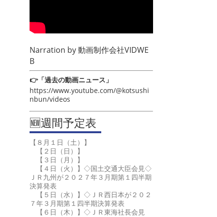
Narration by
動画制作会社VIDWE
B
👉「過去の動画ニュース」
https://www.youtube.com/@kotsushi
nbun/videos
🆕週間予定表
【８月１日（土）】
【２日（日）】
【３日（月）】
【４日（火）】◇国土交通大臣会見◇
ＪＲ九州が２０２７年３月期第１四半期
決算発表
【５日（水）】◇ＪＲ西日本が２０２
７年３月期第１四半期決算発表
【６日（木）】◇ＪＲ東海社長会見