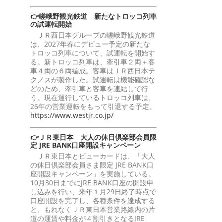
👉嵯峨野観光鉄道 新たなトロッコ列車
の試運転開始
ＪＲ西日本グループの嵯峨野観光鉄道
は、2027年春にデビュー予定の新たな
トロッコ列車について、試運転を開始す
る。新トロッコ列車は、牽引車２両＋客
車４両の６両編成。客車はＪＲ西日本テ
クノスが製作した。試運転は機能確認な
どのため、牽引車と客車を連結して行
う。現在運行しているトロッコ列車は、
26年の営業運転をもって引退する予定。
https://www.westjr.co.jp/
👉ＪＲ東日本 大人の休日倶楽部会員限
定 JRE BANK口座開設キャンペーン
ＪＲ東日本とビューカードは、「大人
の休日倶楽部会員さま限定 JRE BANK口
座開設キャンペーン」を実施している。
10月30日までにJRE BANK口座の開設申
し込みを行い、来年１月29日終了時点で
口座開設を完了し、各種条件を達成する
と、もれなくＪＲ東日本営業路線内の片
道の運賃や料金が４割引きとなるJRE