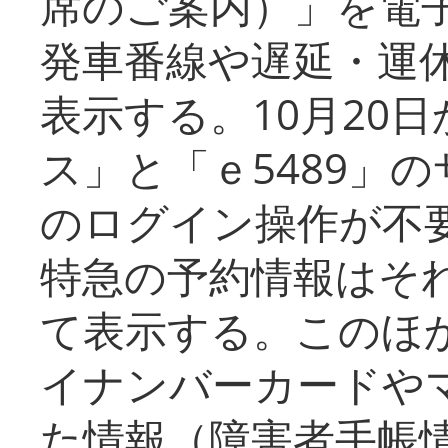
席のご案内）」を電
発車番線や遅延・運
表示する。10月20
ス」と「ｅ5489」
のログイン操作が不
特急の予約情報はそ
て表示する。このほ
イナンバーカードや
た情報（障害者手帳