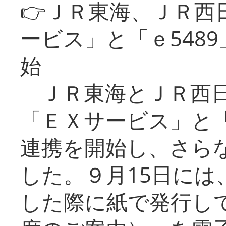
👉ＪＲ東海、ＪＲ西
ービス」と「ｅ548
始
ＪＲ東海とＪＲ西日
「ＥＸサービス」と「
連携を開始し、さら
した。９月15日には
した際に紙で発行し