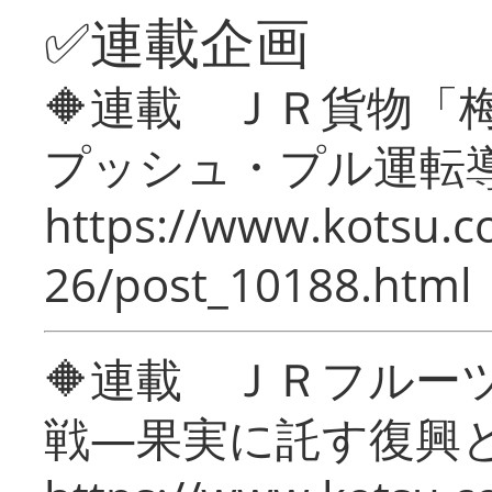
✅連載企画
🔶連載 ＪＲ貨物
プッシュ・プル運転
https://www.kotsu.c
26/post_10188.html
🔶連載 ＪＲフルー
戦―果実に託す復興