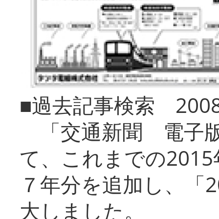
■過去記事検索 20
「交通新聞 電子版
て、これまでの201
７年分を追加し、「2
大しました