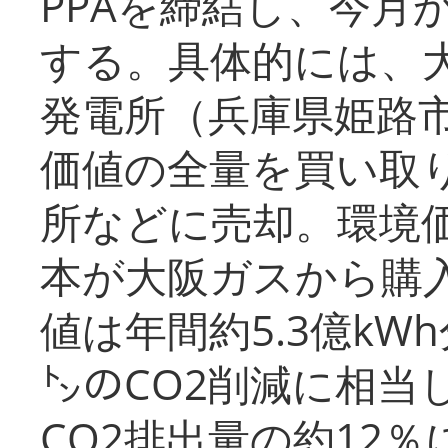
PPAを締結し、今月
する。具体的には、
発電所（兵庫県姫路
価値の全量を買い取
所などに売却。環境
本が大阪ガスから購
値は年間約5.3億kW
㌧のCO2削減に相当
CO2排出量の約12