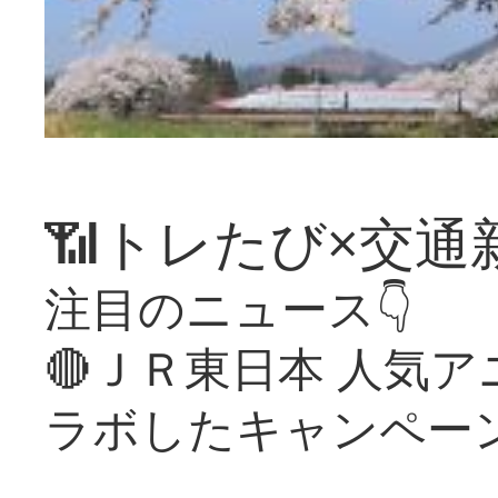
📶トレたび×交通
注目のニュース👇
🔴ＪＲ東日本 人気
ラボしたキャンペー