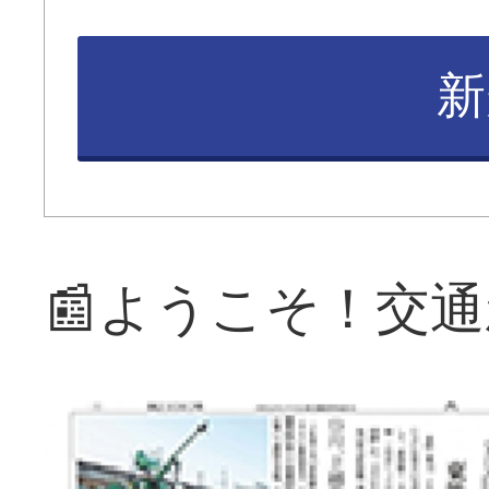
新
📰ようこそ！交