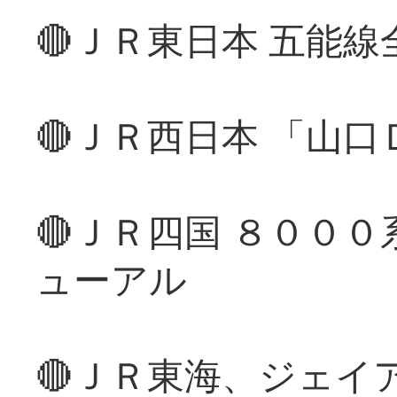
🔴ＪＲ東日本 五能
🔴ＪＲ西日本 「山
🔴ＪＲ四国 ８００
ューアル
🔴ＪＲ東海、ジェイ