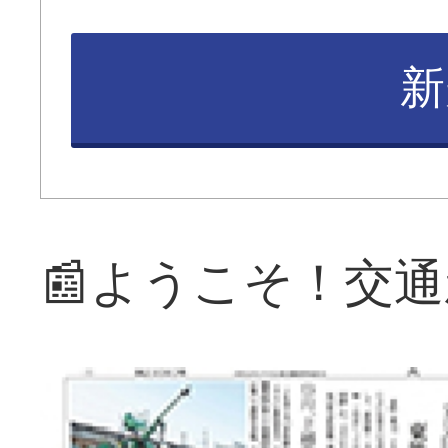
新
📰ようこそ！交