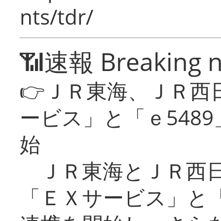
nts/tdr/
📶速報 Breaking 
👉ＪＲ東海、ＪＲ西
ービス」と「ｅ548
始
ＪＲ東海とＪＲ西日
「ＥＸサービス」と「