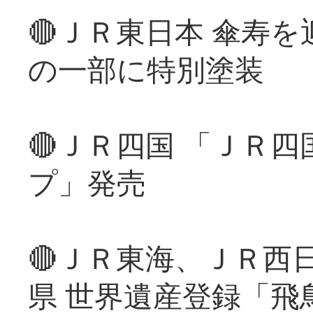
🔴ＪＲ東日本 傘寿
の一部に特別塗装
🔴ＪＲ四国 「ＪＲ
プ」発売
🔴ＪＲ東海、ＪＲ西
県 世界遺産登録「飛