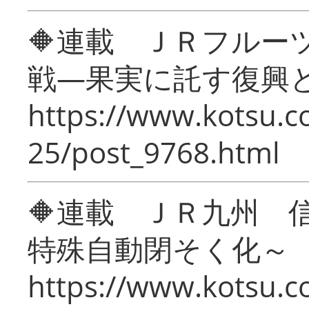
🔶連載 ＪＲフルー
戦―果実に託す復興
https://www.kotsu.c
25/post_9768.html
🔶連載 ＪＲ九州 
特殊自動閉そく化～
https://www.kotsu.c