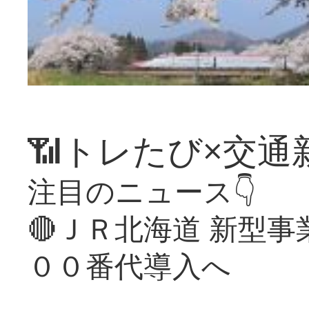
📶トレたび×交通
注目のニュース👇
🔴ＪＲ北海道 新型
００番代導入へ