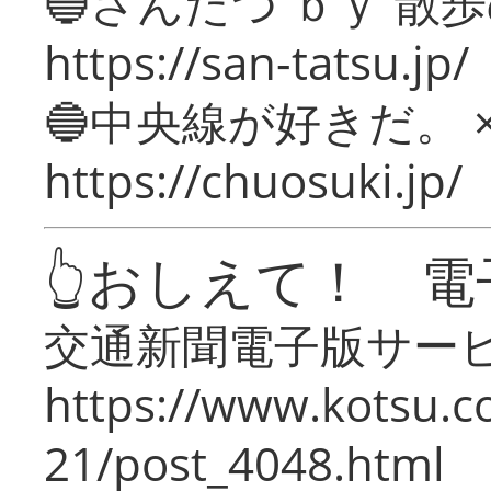
🔵さんたつ ｂｙ 散
https://san-tatsu.jp/
🔵中央線が好きだ。 
https://chuosuki.jp/
👆おしえて！ 電
交通新聞電子版サー
https://www.kotsu.c
21/post_4048.html