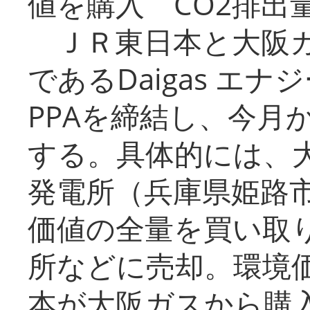
値を購入 CO2排出
ＪＲ東日本と大阪ガ
であるDaigas エ
PPAを締結し、今月
する。具体的には、
発電所（兵庫県姫路
価値の全量を買い取
所などに売却。環境
本が大阪ガスから購