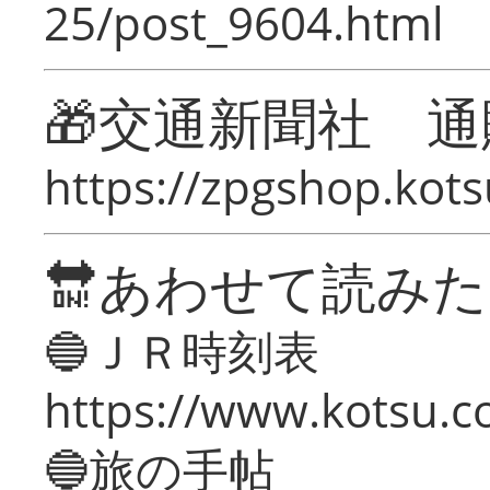
25/post_9604.html
🎁交通新聞社 通
https://zpgshop.kots
🔛あわせて読み
🔵ＪＲ時刻表
https://www.kotsu.co
🔵旅の手帖