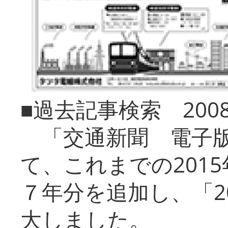
■過去記事検索 20
「交通新聞 電子版
て、これまでの201
７年分を追加し、「2
大しました