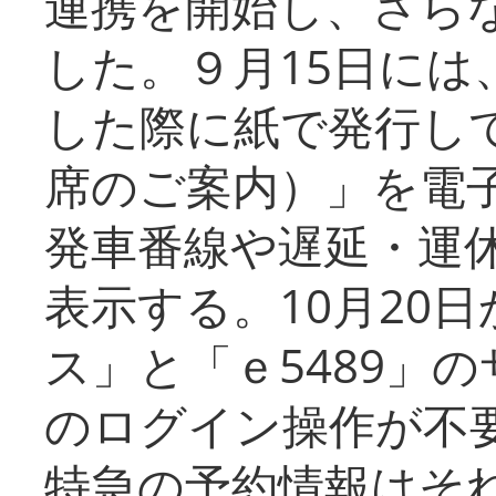
連携を開始し、さら
した。９月15日には
した際に紙で発行し
席のご案内）」を電
発車番線や遅延・運
表示する。10月20
ス」と「ｅ5489」
のログイン操作が不
特急の予約情報はそ