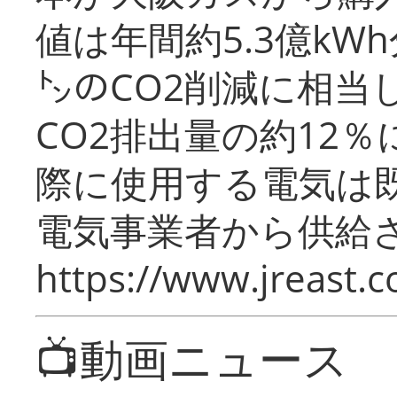
値は年間約5.3億kW
㌧のCO2削減に相当
CO2排出量の約12
際に使用する電気は
電気事業者から供給
https://www.jreast.co
📺動画ニュース