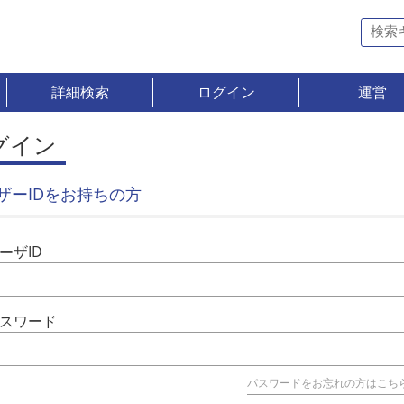
詳細検索
ログイン
運営
グイン
ザーIDをお持ちの方
ーザID
スワード
パスワードをお忘れの方はこち