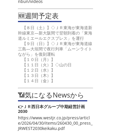
nbun/videos
🆕週間予定表
【８日（土）】◇ＪＲ東海が東海道新
幹線東京―新大阪間で翌朝到着の「東海
道ルミエールエクスプレス」を運行
【９日（日）】◇ＪＲ東海が東海道線
三島―大垣間で夜行列車「ムーンライト
ながら」を復刻運転
【１０日（月）】
【１１日（火）】◇山の日
【１２日（水）】
【１３日（木）】
【１４日（金）】
📶気になるNewsから
👉ＪＲ西日本グループ中期経営計画
2030
https://www.westjr.co.jp/press/articl
e/2026/04/30/items/260430_00_press_
JRWEST2030keikaku.pdf