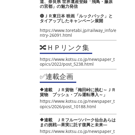
道、奈良県 世界遺産登録「飛鳥・藤原
の宮都」の魅力発信
🔴ＪＲ東日本 映画「ルックバック」と
タイアップしたキャンペーン展開
https://www.toretabi.jp/railway_info/e
ntry-26091.html
🔀ＨＰリンク集
https://www.kotsu.co.jp/newspaper_t
opics/2022/post_5238.html
✅連載企画
🔶連載 ＪＲ貨物「梅田峠に挑む～ＪＲ
貨物 プッシュ・プル運転導入～」
https://www.kotsu.co.jp/newspaper_t
opics/2026/post_10188.html
🔶連載 ＪＲフルーツパーク仙台あらは
まの挑戦―果実に託す復興と未来―
https://www.kotsu.co.jp/newspaper_t