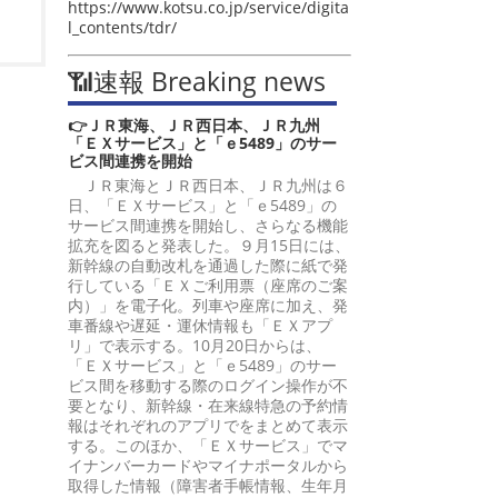
https://www.kotsu.co.jp/service/digita
l_contents/tdr/
📶速報 Breaking news
👉ＪＲ東海、ＪＲ西日本、ＪＲ九州
「ＥＸサービス」と「ｅ5489」のサー
ビス間連携を開始
ＪＲ東海とＪＲ西日本、ＪＲ九州は６
日、「ＥＸサービス」と「ｅ5489」の
サービス間連携を開始し、さらなる機能
拡充を図ると発表した。９月15日には、
新幹線の自動改札を通過した際に紙で発
行している「ＥＸご利用票（座席のご案
内）」を電子化。列車や座席に加え、発
車番線や遅延・運休情報も「ＥＸアプ
リ」で表示する。10月20日からは、
「ＥＸサービス」と「ｅ5489」のサー
ビス間を移動する際のログイン操作が不
要となり、新幹線・在来線特急の予約情
報はそれぞれのアプリでをまとめて表示
する。このほか、「ＥＸサービス」でマ
イナンバーカードやマイナポータルから
取得した情報（障害者手帳情報、生年月