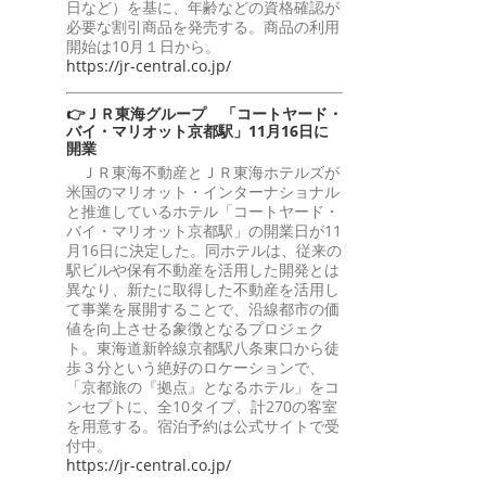
日など）を基に、年齢などの資格確認が
必要な割引商品を発売する。商品の利用
開始は10月１日から。
https://jr-central.co.jp/
👉ＪＲ東海グループ 「コートヤード・
バイ・マリオット京都駅」11月16日に
開業
ＪＲ東海不動産とＪＲ東海ホテルズが
米国のマリオット・インターナショナル
と推進しているホテル「コートヤード・
バイ・マリオット京都駅」の開業日が11
月16日に決定した。同ホテルは、従来の
駅ビルや保有不動産を活用した開発とは
異なり、新たに取得した不動産を活用し
て事業を展開することで、沿線都市の価
値を向上させる象徴となるプロジェク
ト。東海道新幹線京都駅八条東口から徒
歩３分という絶好のロケーションで、
「京都旅の『拠点』となるホテル」をコ
ンセプトに、全10タイプ、計270の客室
を用意する。宿泊予約は公式サイトで受
付中。
https://jr-central.co.jp/