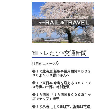
📶トレたび×交通新聞
注目のニュース👇
🔴ＪＲ北海道 新型事業用機関車ＤＤ２
００形５００番代導入へ
🔴ＪＲ東日本 傘寿を迎えるＣ５７ １８
０号機の一部に特別塗装
🔴ＪＲ四国 「ＪＲ四国８０００系キッ
ズキャップ」発売
🔴ＪＲ東海、ＪＲ西日本、近畿日本鉄