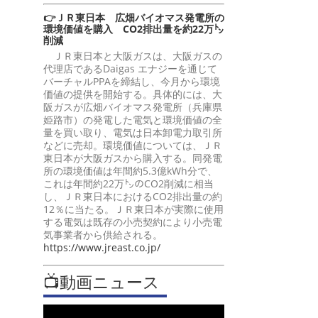
👉ＪＲ東日本 広畑バイオマス発電所の
環境価値を購入 CO2排出量を約22万㌧
削減
ＪＲ東日本と大阪ガスは、大阪ガスの
代理店であるDaigas エナジーを通じて
バーチャルPPAを締結し、今月から環境
価値の提供を開始する。具体的には、大
阪ガスが広畑バイオマス発電所（兵庫県
姫路市）の発電した電気と環境価値の全
量を買い取り、電気は日本卸電力取引所
などに売却。環境価値については、ＪＲ
東日本が大阪ガスから購入する。同発電
所の環境価値は年間約5.3億kWh分で、
これは年間約22万㌧のCO2削減に相当
し、ＪＲ東日本におけるCO2排出量の約
12％に当たる。ＪＲ東日本が実際に使用
する電気は既存の小売契約により小売電
気事業者から供給される。
https://www.jreast.co.jp/
📺動画ニュース