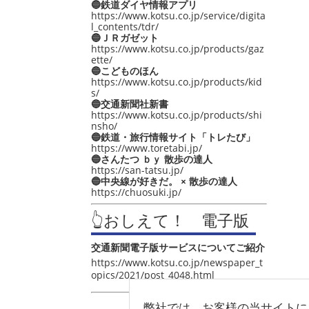
🔵鉄道ダイヤ情報アプリ
https://www.kotsu.co.jp/service/digita
l_contents/tdr/
🔵ＪＲガゼット
https://www.kotsu.co.jp/products/gaz
ette/
🔵こどものほん
https://www.kotsu.co.jp/products/kid
s/
🔵交通新聞社新書
https://www.kotsu.co.jp/products/shi
nsho/
🔵鉄道・旅行情報サイト「トレたび」
https://www.toretabi.jp/
🔵さんたつ ｂｙ 散歩の達人
https://san-tatsu.jp/
🔵中央線が好きだ。 × 散歩の達人
https://chuosuki.jp/
👆おしえて！ 電子版
交通新聞電子版サービスについてご紹介
https://www.kotsu.co.jp/newspaper_t
opics/2021/post_4048.html
弊社では、お客様の当サイトに