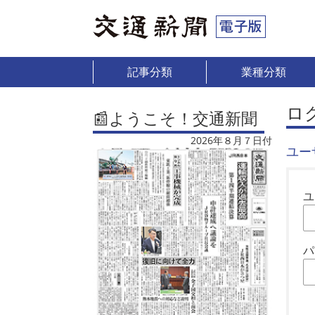
記事分類
業種分類
ロ
📰ようこそ！交通新聞
2026年８月７日付
ユー
ユ
パ