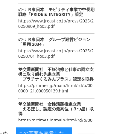
👉ＪＲ東日本 モビリティ事業で中長期
戦略「PRIDE & INTEGRITY」策定
https://www.jreast.co.jp/press/2025/2
0250909_ho03.pdf
👉ＪＲ東日本 グループ経営ビジョン
「勇翔 2034」
https://www.jreast.co.jp/press/2025/2
0250701_ho03.pdf
💖交通新聞社 不妊治療と仕事の両立支
援に取り組む先進企業
「プラチナくるみんプラス」認定を取得
https://prtimes.jp/main/html/rd/p/00
0000121.000050139.html
💖交通新聞社 女性活躍推進企業
「えるぼし」認定の最高位（３つ星）取
得
https://prtimes.jp/main/html/rd/p/00
0000105.000050139.html
ため
この画面を表示しな