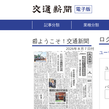
記事分類
業種分類
ロ
📰ようこそ！交通新聞
2026年８月７日付
ユー
ユ
パ