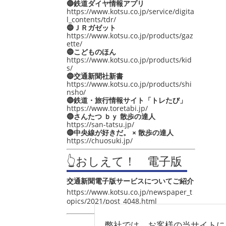
🔵鉄道ダイヤ情報アプリ
https://www.kotsu.co.jp/service/digita
l_contents/tdr/
🔵ＪＲガゼット
https://www.kotsu.co.jp/products/gaz
ette/
🔵こどものほん
https://www.kotsu.co.jp/products/kid
s/
🔵交通新聞社新書
https://www.kotsu.co.jp/products/shi
nsho/
🔵鉄道・旅行情報サイト「トレたび」
https://www.toretabi.jp/
🔵さんたつ ｂｙ 散歩の達人
https://san-tatsu.jp/
🔵中央線が好きだ。 × 散歩の達人
https://chuosuki.jp/
👆おしえて！ 電子版
交通新聞電子版サービスについてご紹介
https://www.kotsu.co.jp/newspaper_t
opics/2021/post_4048.html
弊社では、お客様の当サイトに