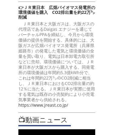
👉ＪＲ東日本 広畑バイオマス発電所の
環境価値を購入 CO2排出量を約22万㌧
削減
ＪＲ東日本と大阪ガスは、大阪ガスの
代理店であるDaigas エナジーを通じて
バーチャルPPAを締結し、今月から環境
価値の提供を開始する。具体的には、大
阪ガスが広畑バイオマス発電所（兵庫県
姫路市）の発電した電気と環境価値の全
量を買い取り、電気は日本卸電力取引所
などに売却。環境価値については、ＪＲ
東日本が大阪ガスから購入する。同発電
所の環境価値は年間約5.3億kWh分で、
これは年間約22万㌧のCO2削減に相当
し、ＪＲ東日本におけるCO2排出量の約
12％に当たる。ＪＲ東日本が実際に使用
する電気は既存の小売契約により小売電
気事業者から供給される。
https://www.jreast.co.jp/
📺動画ニュース