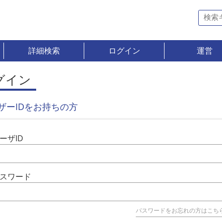
詳細検索
ログイン
運営
グイン
ザーIDをお持ちの方
ーザID
スワード
パスワードをお忘れの方はこち