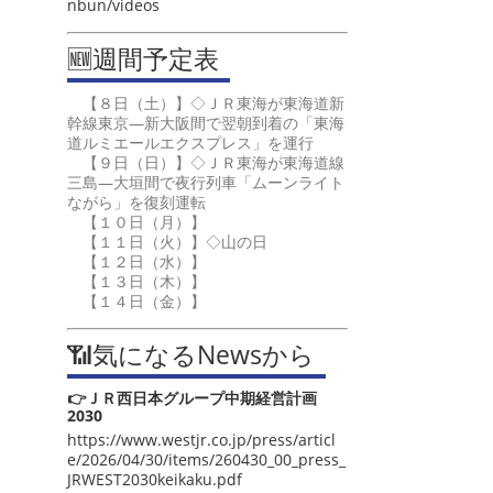
nbun/videos
🆕週間予定表
【８日（土）】◇ＪＲ東海が東海道新
幹線東京―新大阪間で翌朝到着の「東海
道ルミエールエクスプレス」を運行
【９日（日）】◇ＪＲ東海が東海道線
三島―大垣間で夜行列車「ムーンライト
ながら」を復刻運転
【１０日（月）】
【１１日（火）】◇山の日
【１２日（水）】
【１３日（木）】
【１４日（金）】
📶気になるNewsから
👉ＪＲ西日本グループ中期経営計画
2030
https://www.westjr.co.jp/press/articl
e/2026/04/30/items/260430_00_press_
JRWEST2030keikaku.pdf