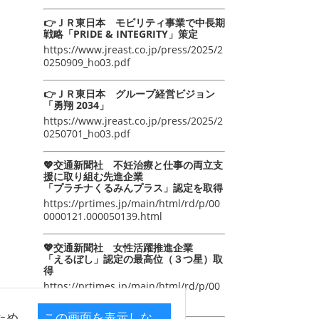
👉ＪＲ東日本 モビリティ事業で中長期
戦略「PRIDE & INTEGRITY」策定
https://www.jreast.co.jp/press/2025/2
0250909_ho03.pdf
👉ＪＲ東日本 グループ経営ビジョン
「勇翔 2034」
https://www.jreast.co.jp/press/2025/2
0250701_ho03.pdf
💖交通新聞社 不妊治療と仕事の両立支
援に取り組む先進企業
「プラチナくるみんプラス」認定を取得
https://prtimes.jp/main/html/rd/p/00
0000121.000050139.html
💖交通新聞社 女性活躍推進企業
「えるぼし」認定の最高位（３つ星）取
得
https://prtimes.jp/main/html/rd/p/00
0000105.000050139.html
ため
この画面を表示しな