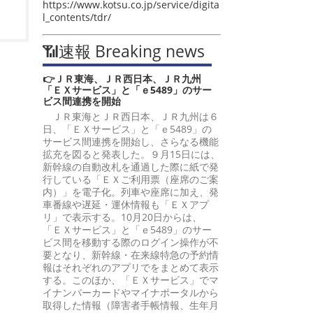
https://www.kotsu.co.jp/service/digita
l_contents/tdr/
📶速報 Breaking news
👉ＪＲ東海、ＪＲ西日本、ＪＲ九州
「ＥＸサービス」と「ｅ5489」のサー
ビス間連携を開始
ＪＲ東海とＪＲ西日本、ＪＲ九州は６
日、「ＥＸサービス」と「ｅ5489」の
サービス間連携を開始し、さらなる機能
拡充を図ると発表した。９月15日には、
新幹線の自動改札を通過した際に紙で発
行している「ＥＸご利用票（座席のご案
内）」を電子化。列車や座席に加え、発
車番線や遅延・運休情報も「ＥＸアプ
リ」で表示する。10月20日からは、
「ＥＸサービス」と「ｅ5489」のサー
ビス間を移動する際のログイン操作が不
要となり、新幹線・在来線特急の予約情
報はそれぞれのアプリでをまとめて表示
する。このほか、「ＥＸサービス」でマ
イナンバーカードやマイナポータルから
取得した情報（障害者手帳情報、生年月