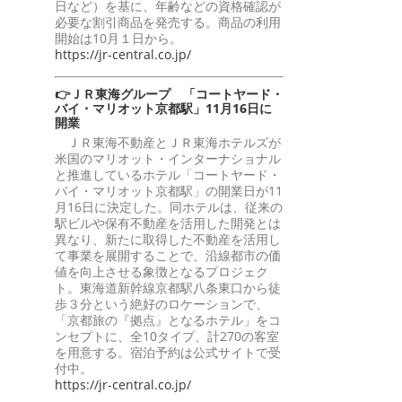
日など）を基に、年齢などの資格確認が
必要な割引商品を発売する。商品の利用
開始は10月１日から。
https://jr-central.co.jp/
👉ＪＲ東海グループ 「コートヤード・
バイ・マリオット京都駅」11月16日に
開業
ＪＲ東海不動産とＪＲ東海ホテルズが
米国のマリオット・インターナショナル
と推進しているホテル「コートヤード・
バイ・マリオット京都駅」の開業日が11
月16日に決定した。同ホテルは、従来の
駅ビルや保有不動産を活用した開発とは
異なり、新たに取得した不動産を活用し
て事業を展開することで、沿線都市の価
値を向上させる象徴となるプロジェク
ト。東海道新幹線京都駅八条東口から徒
歩３分という絶好のロケーションで、
「京都旅の『拠点』となるホテル」をコ
ンセプトに、全10タイプ、計270の客室
を用意する。宿泊予約は公式サイトで受
付中。
https://jr-central.co.jp/