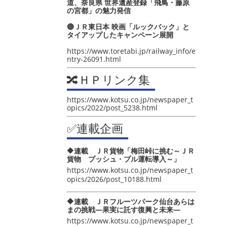
道、奈良県 世界遺産登録「飛鳥・藤原
の宮都」の魅力発信
🔴ＪＲ東日本 映画「ルックバック」と
タイアップしたキャンペーン展開
https://www.toretabi.jp/railway_info/e
ntry-26091.html
🔀ＨＰリンク集
https://www.kotsu.co.jp/newspaper_t
opics/2022/post_5238.html
✅連載企画
🔶連載 ＪＲ貨物「梅田峠に挑む～ＪＲ
貨物 プッシュ・プル運転導入～」
https://www.kotsu.co.jp/newspaper_t
opics/2026/post_10188.html
🔶連載 ＪＲフルーツパーク仙台あらは
まの挑戦―果実に託す復興と未来―
https://www.kotsu.co.jp/newspaper_t