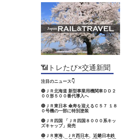
📶トレたび×交通新聞
注目のニュース👇
🔴ＪＲ北海道 新型事業用機関車ＤＤ２
００形５００番代導入へ
🔴ＪＲ東日本 傘寿を迎えるＣ５７ １８
０号機の一部に特別塗装
🔴ＪＲ四国 「ＪＲ四国８０００系キッ
ズキャップ」発売
🔴ＪＲ東海、ＪＲ西日本、近畿日本鉄