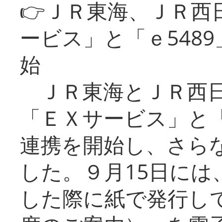
👉ＪＲ東海、ＪＲ西
ービス」と「ｅ548
始
ＪＲ東海とＪＲ西日
「ＥＸサービス」と「
連携を開始し、さら
した。９月15日には
した際に紙で発行し