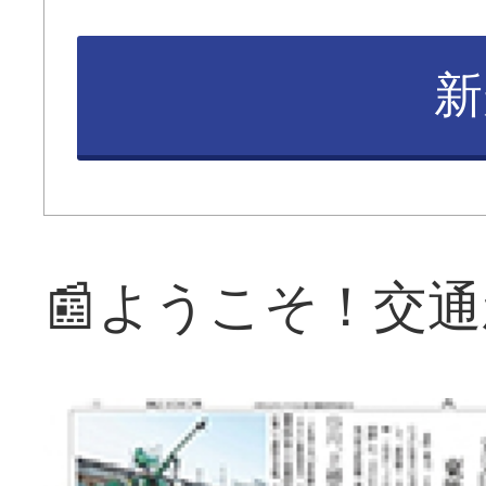
新
📰ようこそ！交