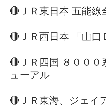
🔴ＪＲ東日本 五能
🔴ＪＲ西日本 「山
🔴ＪＲ四国 ８００
ューアル
🔴ＪＲ東海、ジェイ