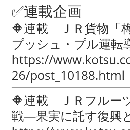
✅連載企画
🔶連載 ＪＲ貨物
プッシュ・プル運転
https://www.kotsu.c
26/post_10188.html
🔶連載 ＪＲフルー
戦―果実に託す復興