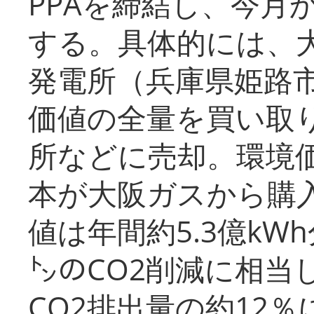
PPAを締結し、今月
する。具体的には、
発電所（兵庫県姫路
価値の全量を買い取
所などに売却。環境
本が大阪ガスから購
値は年間約5.3億kW
㌧のCO2削減に相当
CO2排出量の約12