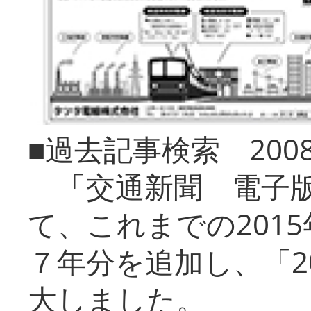
■過去記事検索 20
「交通新聞 電子版
て、これまでの201
７年分を追加し、「2
大しました