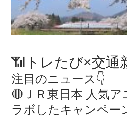
📶トレたび×交通
注目のニュース👇
🔴ＪＲ東日本 人気
ラボしたキャンペー