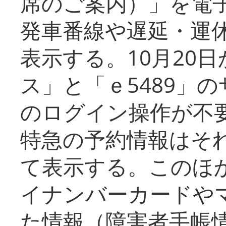
席のご案内）」を電
発車番線や遅延・運
表示する。10月20
ス」と「ｅ5489」
のログイン操作が不
特急の予約情報はそ
て表示する。このほ
イナンバーカードや
た情報（障害者手帳