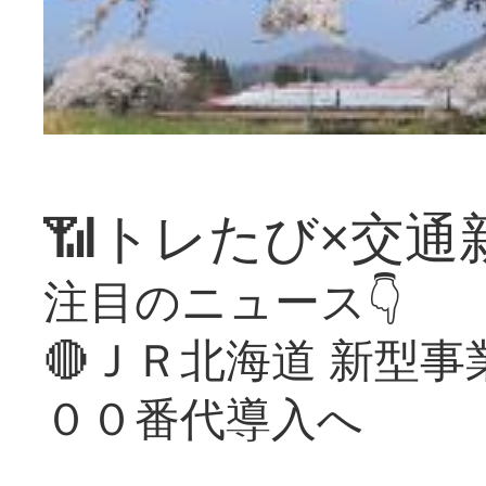
📶トレたび×交通
注目のニュース👇
🔴ＪＲ北海道 新型
００番代導入へ