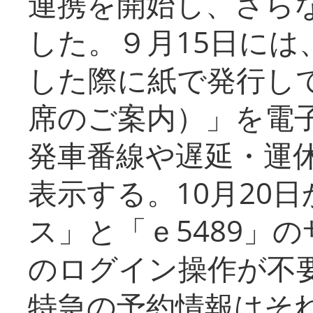
連携を開始し、さら
した。９月15日には
した際に紙で発行し
席のご案内）」を電
発車番線や遅延・運
表示する。10月20
ス」と「ｅ5489」
のログイン操作が不
特急の予約情報はそ