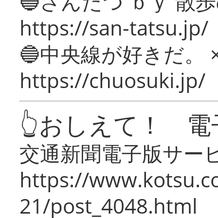
🔵さんたつ ｂｙ 散
https://san-tatsu.jp/
🔵中央線が好きだ。 
https://chuosuki.jp/
👆おしえて！ 電
交通新聞電子版サー
https://www.kotsu.c
21/post_4048.html