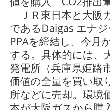
値を購入 CO2排出
ＪＲ東日本と大阪ガ
であるDaigas エ
PPAを締結し、今月
する。具体的には、
発電所（兵庫県姫路
価値の全量を買い取
所などに売却。環境
本が大阪ガスから購