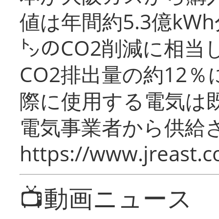
値は年間約5.3億kW
㌧のCO2削減に相当
CO2排出量の約12
際に使用する電気は
電気事業者から供給
https://www.jreast.co
📺動画ニュース