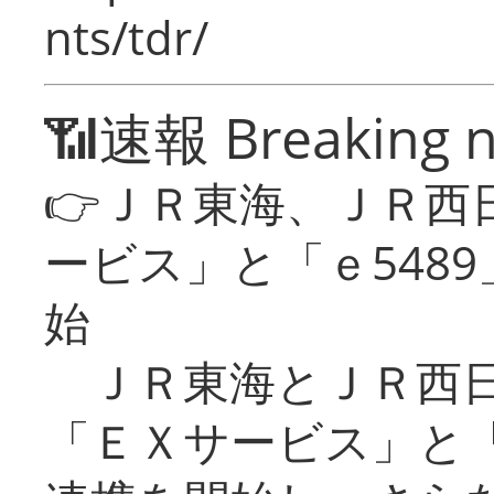
nts/tdr/
📶速報 Breaking 
👉ＪＲ東海、ＪＲ西
ービス」と「ｅ548
始
ＪＲ東海とＪＲ西日
「ＥＸサービス」と「