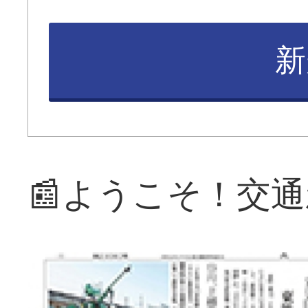
新
📰ようこそ！交