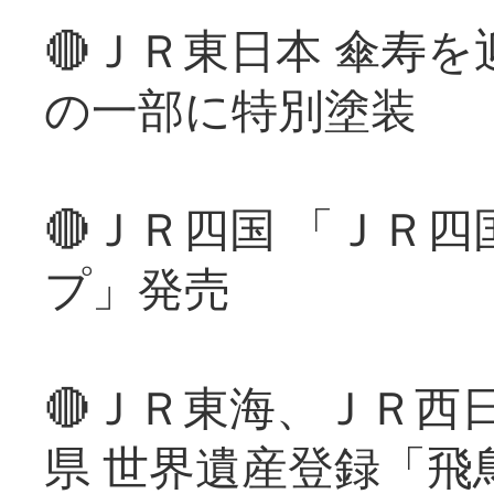
🔴ＪＲ東日本 傘寿
の一部に特別塗装
🔴ＪＲ四国 「ＪＲ
プ」発売
🔴ＪＲ東海、ＪＲ西
県 世界遺産登録「飛