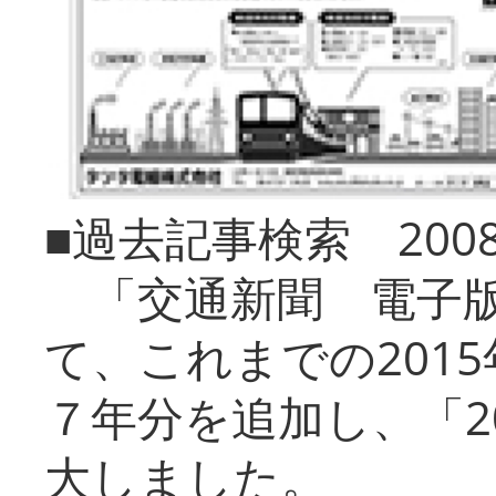
■過去記事検索 20
「交通新聞 電子版
て、これまでの201
７年分を追加し、「2
大しました