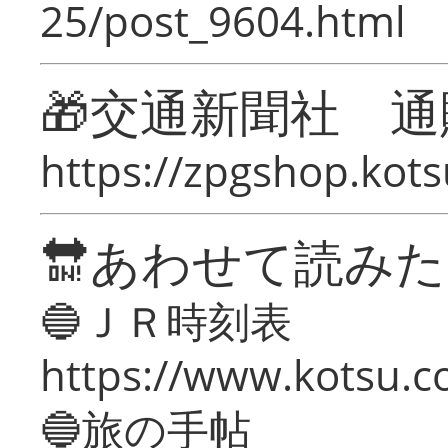
25/post_9604.html
🎁交通新聞社 通
https://zpgshop.kots
🔛あわせて読み
🔵ＪＲ時刻表
https://www.kotsu.co
🔵旅の手帖