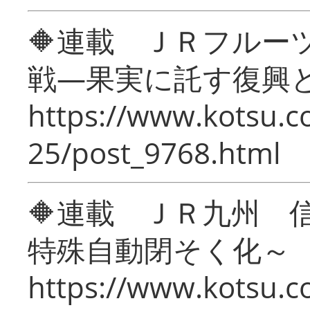
🔶連載 ＪＲフルー
戦―果実に託す復興
https://www.kotsu.c
25/post_9768.html
🔶連載 ＪＲ九州 
特殊自動閉そく化～
https://www.kotsu.c