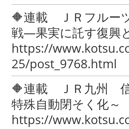
🔶連載 ＪＲフルー
戦―果実に託す復興
https://www.kotsu.c
25/post_9768.html
🔶連載 ＪＲ九州 
特殊自動閉そく化～
https://www.kotsu.c