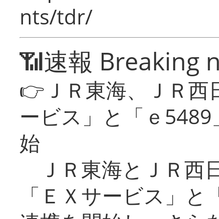
nts/tdr/
📶速報 Breaking 
👉ＪＲ東海、ＪＲ西
ービス」と「ｅ548
始
ＪＲ東海とＪＲ西日
「ＥＸサービス」と「