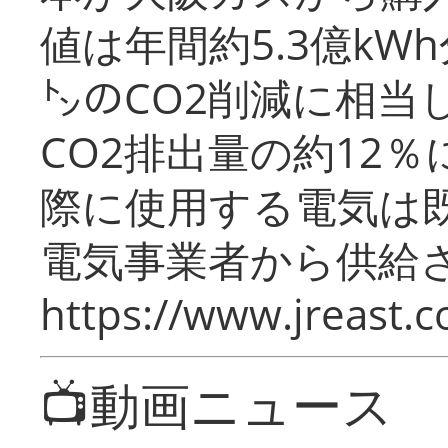
値は年間約5.3億kW
㌧のCO2削減に相当
CO2排出量の約12
際に使用する電気は
電気事業者から供給
https://www.jreast.co
📺動画ニュース