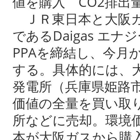
値を購入 CO2排出
ＪＲ東日本と大阪ガ
であるDaigas エ
PPAを締結し、今月
する。具体的には、
発電所（兵庫県姫路
価値の全量を買い取
所などに売却。環境
本が大阪ガスから購