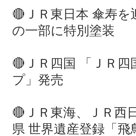
🔴ＪＲ東日本 傘寿
の一部に特別塗装
🔴ＪＲ四国 「ＪＲ
プ」発売
🔴ＪＲ東海、ＪＲ西
県 世界遺産登録「飛