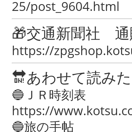
25/post_9604.html
🎁交通新聞社 通
https://zpgshop.kots
🔛あわせて読み
🔵ＪＲ時刻表
https://www.kotsu.co
🔵旅の手帖