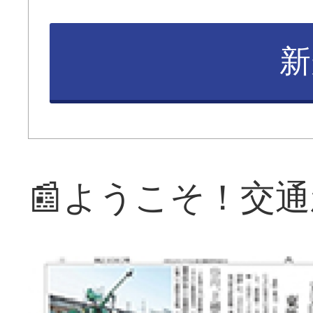
新
📰ようこそ！交