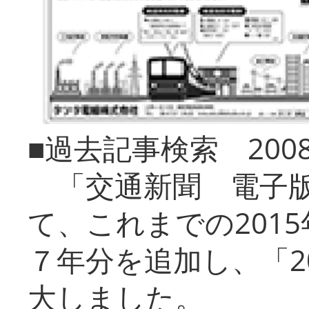
■過去記事検索 20
「交通新聞 電子版
て、これまでの201
７年分を追加し、「2
大しました