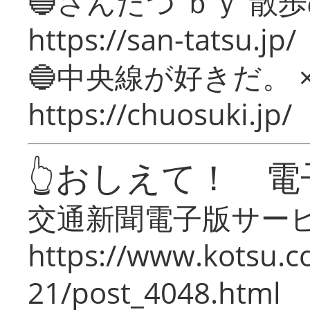
🔵さんたつ ｂｙ 散
https://san-tatsu.jp/
🔵中央線が好きだ。 
https://chuosuki.jp/
👆おしえて！ 電
交通新聞電子版サー
https://www.kotsu.c
21/post_4048.html