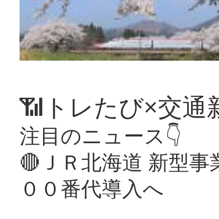
📶トレたび×交通
注目のニュース👇
🔴ＪＲ北海道 新型
００番代導入へ