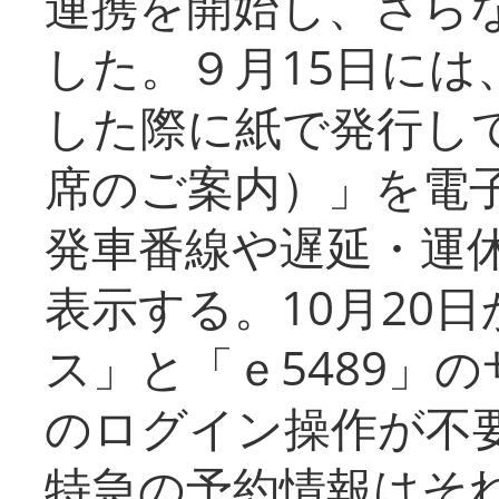
連携を開始し、さら
した。９月15日には
した際に紙で発行し
席のご案内）」を電
発車番線や遅延・運
表示する。10月20
ス」と「ｅ5489」
のログイン操作が不
特急の予約情報はそ