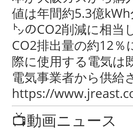
値は年間約5.3億kW
㌧のCO2削減に相当
CO2排出量の約12
際に使用する電気は
電気事業者から供給
https://www.jreast.co
📺動画ニュース