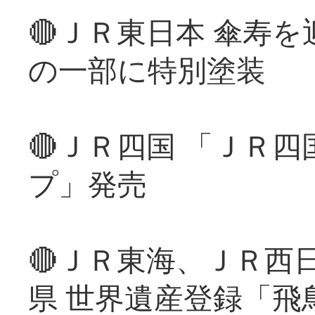
🔴ＪＲ東日本 傘寿
の一部に特別塗装
🔴ＪＲ四国 「ＪＲ
プ」発売
🔴ＪＲ東海、ＪＲ西
県 世界遺産登録「飛