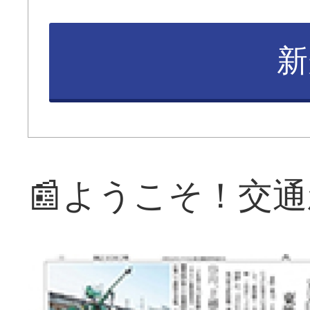
新
📰ようこそ！交