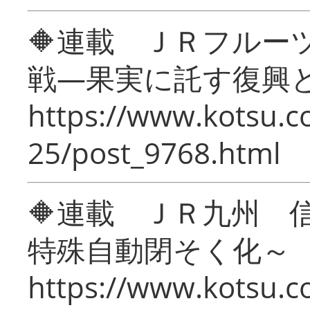
🔶連載 ＪＲフルー
戦―果実に託す復興
https://www.kotsu.c
25/post_9768.html
🔶連載 ＪＲ九州 
特殊自動閉そく化～
https://www.kotsu.c