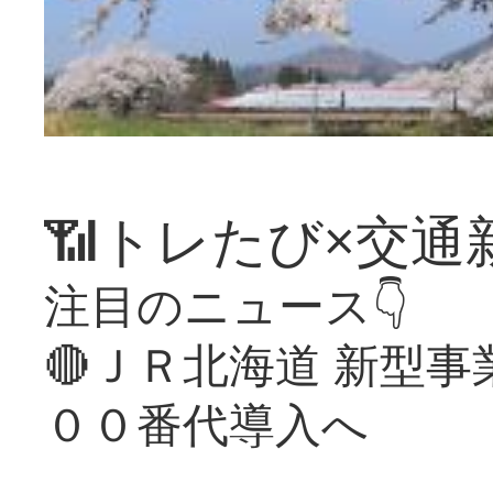
📶トレたび×交通
注目のニュース👇
🔴ＪＲ北海道 新型
００番代導入へ