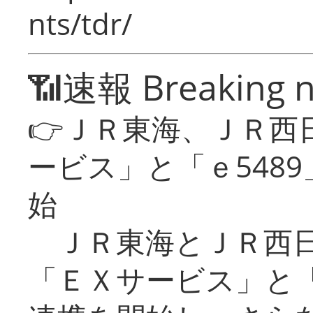
nts/tdr/
📶速報 Breaking 
👉ＪＲ東海、ＪＲ西
ービス」と「ｅ548
始
ＪＲ東海とＪＲ西日
「ＥＸサービス」と「