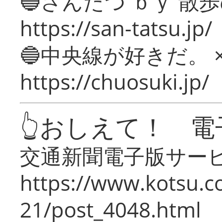
🔵さんたつ ｂｙ 散
https://san-tatsu.jp/
🔵中央線が好きだ。 
https://chuosuki.jp/
👆おしえて！ 電
交通新聞電子版サー
https://www.kotsu.c
21/post_4048.html