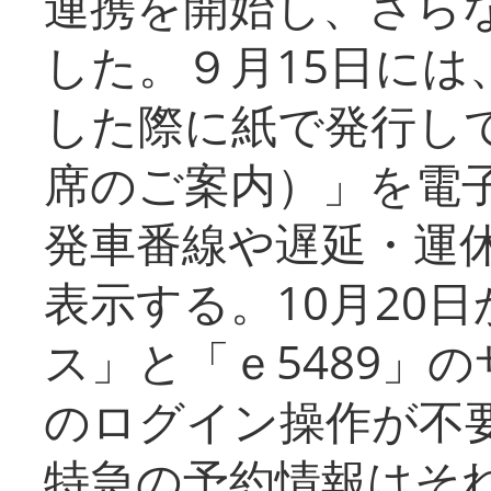
連携を開始し、さら
した。９月15日には
した際に紙で発行し
席のご案内）」を電
発車番線や遅延・運
表示する。10月20
ス」と「ｅ5489」
のログイン操作が不
特急の予約情報はそ