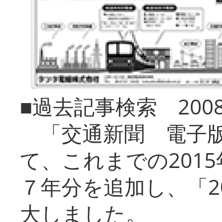
■過去記事検索 20
「交通新聞 電子版
て、これまでの201
７年分を追加し、「2
大しました