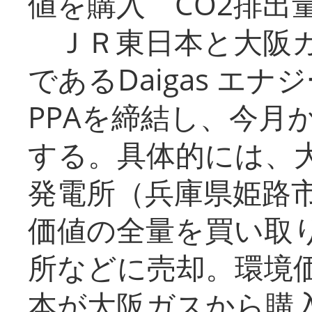
値を購入 CO2排出
ＪＲ東日本と大阪ガ
であるDaigas エ
PPAを締結し、今月
する。具体的には、
発電所（兵庫県姫路
価値の全量を買い取
所などに売却。環境
本が大阪ガスから購