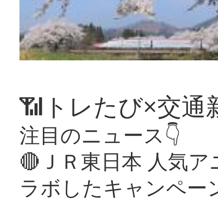
📶トレたび×交通
注目のニュース👇
🔴ＪＲ東日本 人気
ラボしたキャンペー