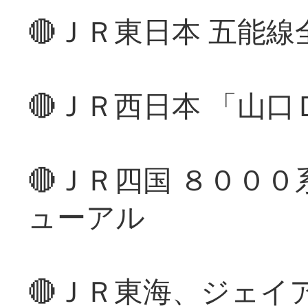
🔴ＪＲ東日本 五能
🔴ＪＲ西日本 「山
🔴ＪＲ四国 ８００
ューアル
🔴ＪＲ東海、ジェイ