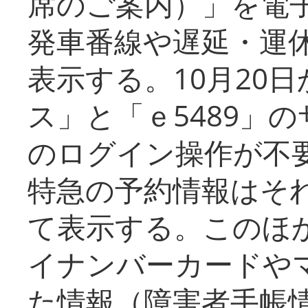
席のご案内）」を電
発車番線や遅延・運
表示する。10月20
ス」と「ｅ5489」
のログイン操作が不
特急の予約情報はそ
て表示する。このほ
イナンバーカードや
た情報（障害者手帳