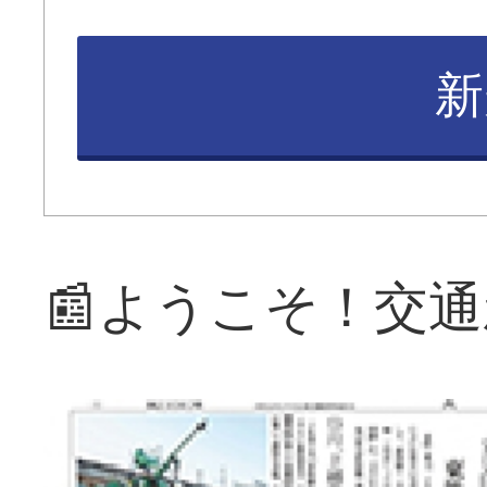
新
📰ようこそ！交