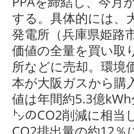
PPAを締結し、今月
する。具体的には、
発電所（兵庫県姫路
価値の全量を買い取
所などに売却。環境
本が大阪ガスから購
値は年間約5.3億kW
㌧のCO2削減に相当
CO2排出量の約12