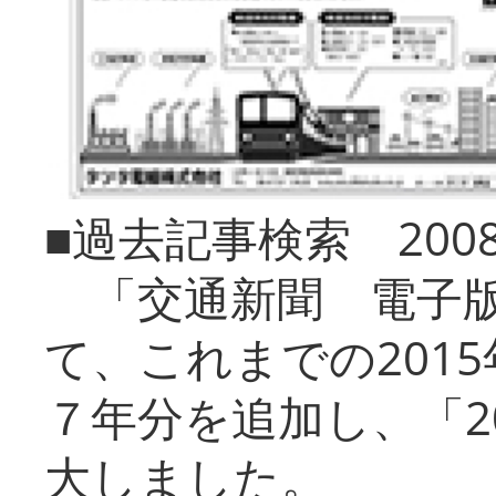
■過去記事検索 20
「交通新聞 電子版
て、これまでの201
７年分を追加し、「2
大しました