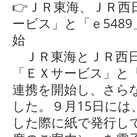
👉ＪＲ東海、ＪＲ西
ービス」と「ｅ548
始
ＪＲ東海とＪＲ西日
「ＥＸサービス」と「
連携を開始し、さら
した。９月15日には
した際に紙で発行し