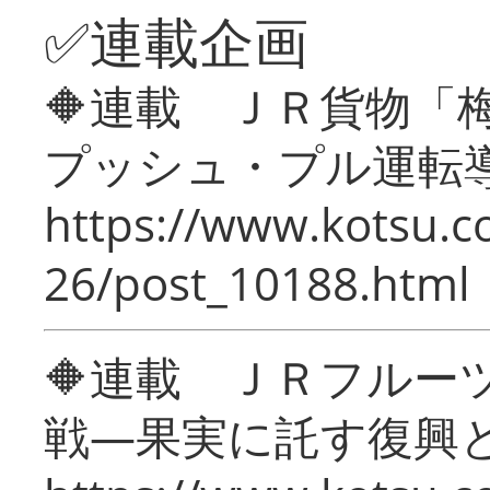
✅連載企画
🔶連載 ＪＲ貨物
プッシュ・プル運転
https://www.kotsu.c
26/post_10188.html
🔶連載 ＪＲフルー
戦―果実に託す復興