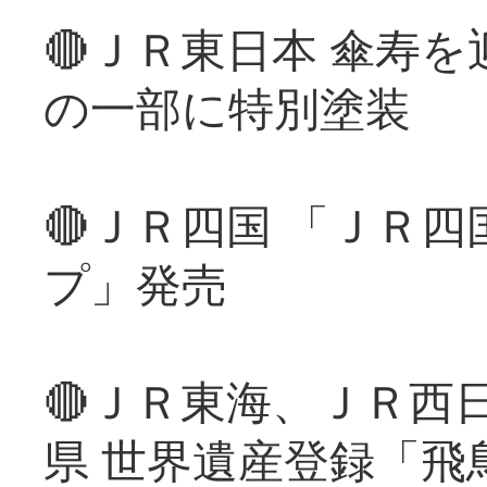
🔴ＪＲ東日本 傘寿
の一部に特別塗装
🔴ＪＲ四国 「ＪＲ
プ」発売
🔴ＪＲ東海、ＪＲ西
県 世界遺産登録「飛