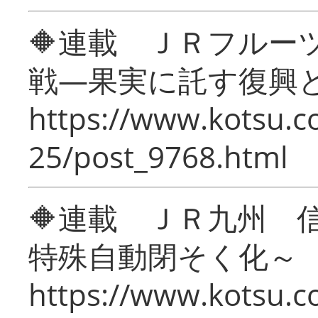
🔶連載 ＪＲフルー
戦―果実に託す復興
https://www.kotsu.c
25/post_9768.html
🔶連載 ＪＲ九州 
特殊自動閉そく化～
https://www.kotsu.c