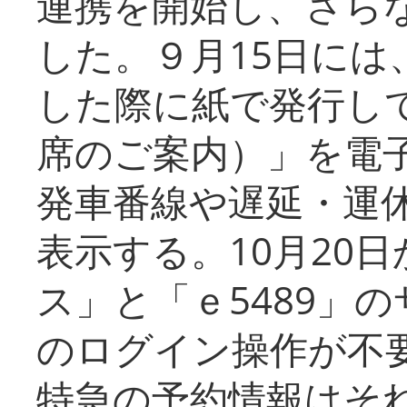
連携を開始し、さら
した。９月15日には
した際に紙で発行し
席のご案内）」を電
発車番線や遅延・運
表示する。10月20
ス」と「ｅ5489」
のログイン操作が不
特急の予約情報はそ