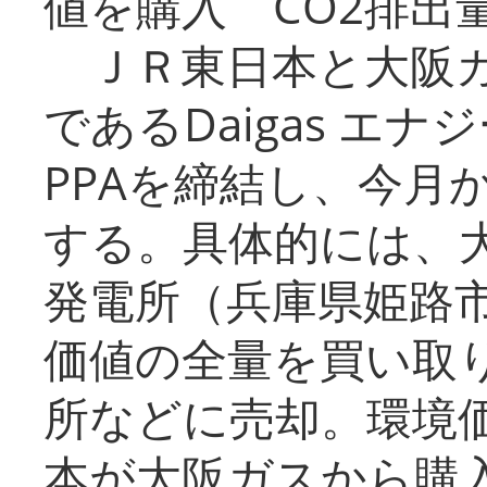
値を購入 CO2排出
ＪＲ東日本と大阪ガ
であるDaigas エ
PPAを締結し、今月
する。具体的には、
発電所（兵庫県姫路
価値の全量を買い取
所などに売却。環境
本が大阪ガスから購