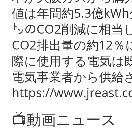
値は年間約5.3億kW
㌧のCO2削減に相当
CO2排出量の約12
際に使用する電気は
電気事業者から供給
https://www.jreast.co
📺動画ニュース