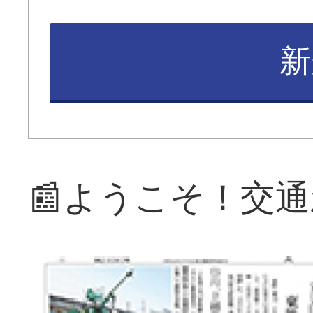
新
📰ようこそ！交