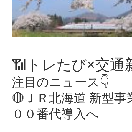
📶トレたび×交通
注目のニュース👇
🔴ＪＲ北海道 新型
００番代導入へ