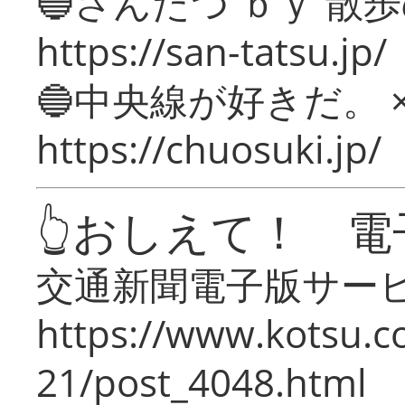
🔵さんたつ ｂｙ 散
https://san-tatsu.jp/
🔵中央線が好きだ。 
https://chuosuki.jp/
👆おしえて！ 電
交通新聞電子版サー
https://www.kotsu.c
21/post_4048.html