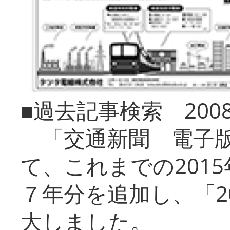
■過去記事検索 20
「交通新聞 電子版
て、これまでの201
７年分を追加し、「2
大しました