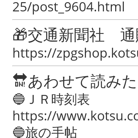
25/post_9604.html
🎁交通新聞社 通
https://zpgshop.kots
🔛あわせて読み
🔵ＪＲ時刻表
https://www.kotsu.co
🔵旅の手帖