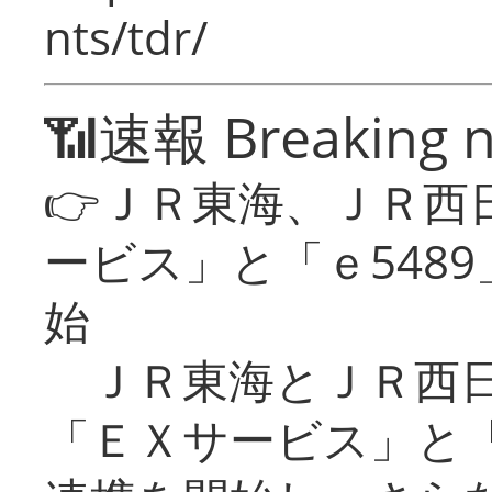
nts/tdr/
📶速報 Breaking 
👉ＪＲ東海、ＪＲ西
ービス」と「ｅ548
始
ＪＲ東海とＪＲ西日
「ＥＸサービス」と「