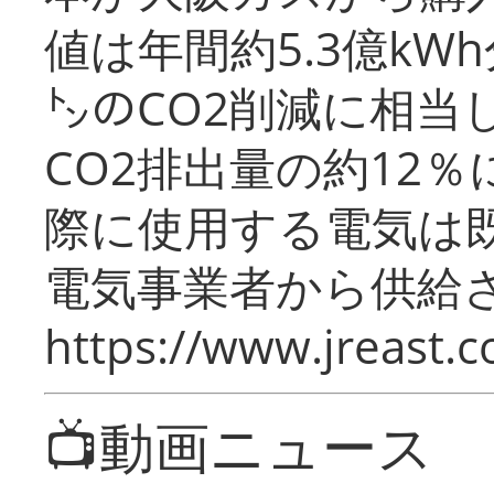
値は年間約5.3億kW
㌧のCO2削減に相当
CO2排出量の約12
際に使用する電気は
電気事業者から供給
https://www.jreast.co
📺動画ニュース