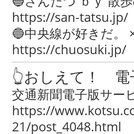
🔵さんたつ ｂｙ 散
https://san-tatsu.jp/
🔵中央線が好きだ。 
https://chuosuki.jp/
👆おしえて！ 電
交通新聞電子版サー
https://www.kotsu.c
21/post_4048.html