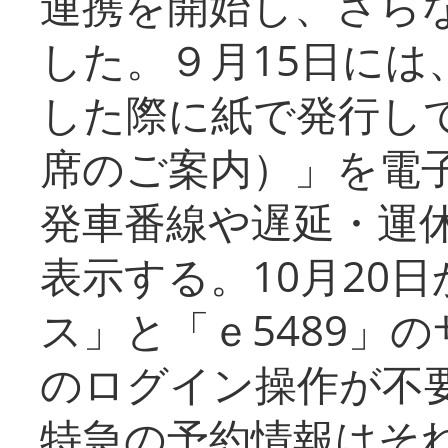
連携を開始し、さら
した。９月15日には
した際に紙で発行し
席のご案内）」を電
発車番線や遅延・運
表示する。10月20
ス」と「ｅ5489」
のログイン操作が不
特急の予約情報はそ