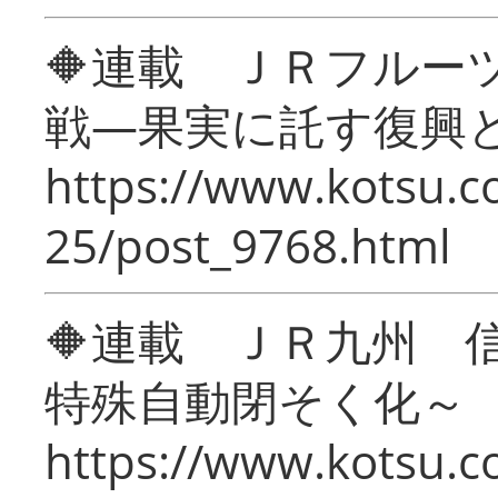
🔶連載 ＪＲフルー
戦―果実に託す復興
https://www.kotsu.c
25/post_9768.html
🔶連載 ＪＲ九州 
特殊自動閉そく化～
https://www.kotsu.c