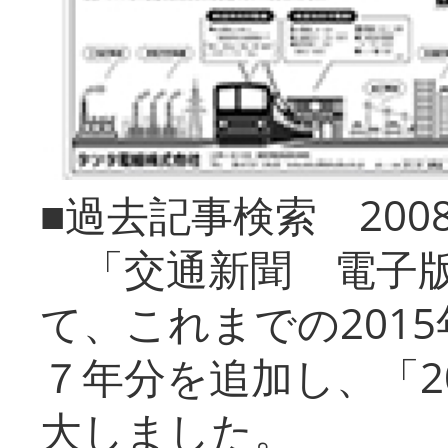
■過去記事検索 20
「交通新聞 電子版
て、これまでの201
７年分を追加し、「2
大しました