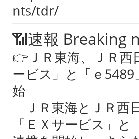
nts/tdr/
📶速報 Breaking 
👉ＪＲ東海、ＪＲ西
ービス」と「ｅ548
始
ＪＲ東海とＪＲ西日
「ＥＸサービス」と「