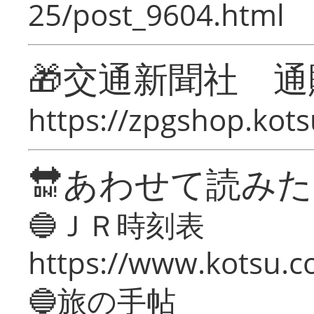
25/post_9604.html
🎁交通新聞社 通
https://zpgshop.kots
🔛あわせて読み
🔵ＪＲ時刻表
https://www.kotsu.co
🔵旅の手帖