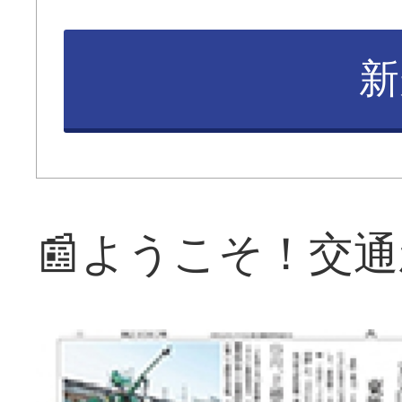
新
📰ようこそ！交