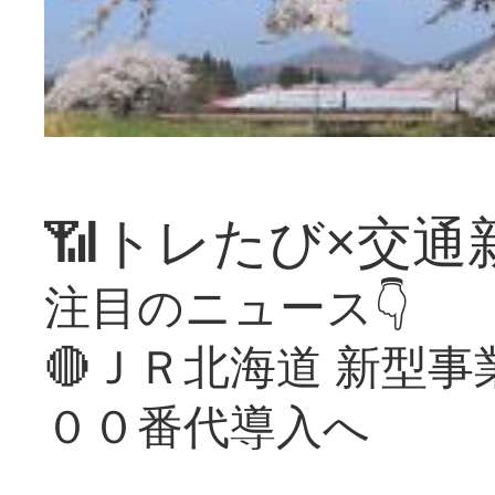
📶トレたび×交通
注目のニュース👇
🔴ＪＲ北海道 新型
００番代導入へ