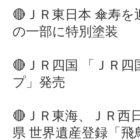
🔴ＪＲ東日本 傘寿
の一部に特別塗装
🔴ＪＲ四国 「ＪＲ
プ」発売
🔴ＪＲ東海、ＪＲ西
県 世界遺産登録「飛