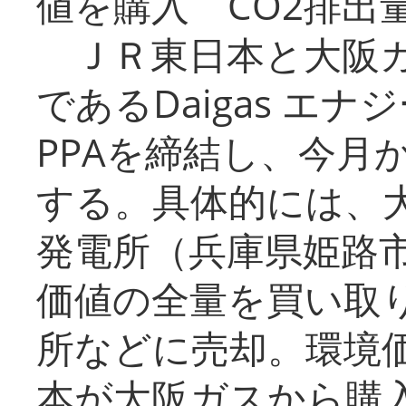
値を購入 CO2排出
ＪＲ東日本と大阪ガ
であるDaigas エ
PPAを締結し、今月
する。具体的には、
発電所（兵庫県姫路
価値の全量を買い取
所などに売却。環境
本が大阪ガスから購