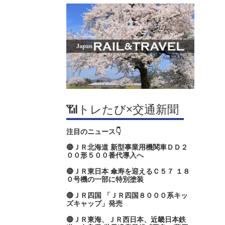
📶トレたび×交通新聞
注目のニュース👇
🔴ＪＲ北海道 新型事業用機関車ＤＤ２
００形５００番代導入へ
🔴ＪＲ東日本 傘寿を迎えるＣ５７ １８
０号機の一部に特別塗装
🔴ＪＲ四国 「ＪＲ四国８０００系キッ
ズキャップ」発売
🔴ＪＲ東海、ＪＲ西日本、近畿日本鉄