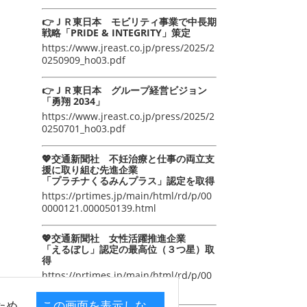
👉ＪＲ東日本 モビリティ事業で中長期
戦略「PRIDE & INTEGRITY」策定
https://www.jreast.co.jp/press/2025/2
0250909_ho03.pdf
👉ＪＲ東日本 グループ経営ビジョン
「勇翔 2034」
https://www.jreast.co.jp/press/2025/2
0250701_ho03.pdf
💖交通新聞社 不妊治療と仕事の両立支
援に取り組む先進企業
「プラチナくるみんプラス」認定を取得
https://prtimes.jp/main/html/rd/p/00
0000121.000050139.html
💖交通新聞社 女性活躍推進企業
「えるぼし」認定の最高位（３つ星）取
得
https://prtimes.jp/main/html/rd/p/00
0000105.000050139.html
ため
この画面を表示しな