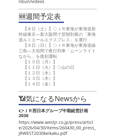
nbun/videos
🆕週間予定表
【８日（土）】◇ＪＲ東海が東海道新
幹線東京―新大阪間で翌朝到着の「東海
道ルミエールエクスプレス」を運行
【９日（日）】◇ＪＲ東海が東海道線
三島―大垣間で夜行列車「ムーンライト
ながら」を復刻運転
【１０日（月）】
【１１日（火）】◇山の日
【１２日（水）】
【１３日（木）】
【１４日（金）】
📶気になるNewsから
👉ＪＲ西日本グループ中期経営計画
2030
https://www.westjr.co.jp/press/articl
e/2026/04/30/items/260430_00_press_
JRWEST2030keikaku.pdf