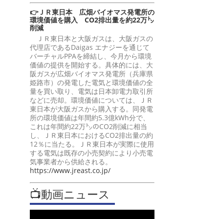
👉ＪＲ東日本 広畑バイオマス発電所の
環境価値を購入 CO2排出量を約22万㌧
削減
ＪＲ東日本と大阪ガスは、大阪ガスの
代理店であるDaigas エナジーを通じて
バーチャルPPAを締結し、今月から環境
価値の提供を開始する。具体的には、大
阪ガスが広畑バイオマス発電所（兵庫県
姫路市）の発電した電気と環境価値の全
量を買い取り、電気は日本卸電力取引所
などに売却。環境価値については、ＪＲ
東日本が大阪ガスから購入する。同発電
所の環境価値は年間約5.3億kWh分で、
これは年間約22万㌧のCO2削減に相当
し、ＪＲ東日本におけるCO2排出量の約
12％に当たる。ＪＲ東日本が実際に使用
する電気は既存の小売契約により小売電
気事業者から供給される。
https://www.jreast.co.jp/
📺動画ニュース