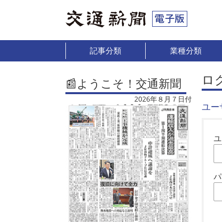
記事分類
業種分類
ロ
📰ようこそ！交通新聞
2026年８月７日付
ユー
ユ
パ