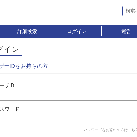
詳細検索
ログイン
運営
グイン
ザーIDをお持ちの方
ーザID
スワード
パスワードをお忘れの方はこち