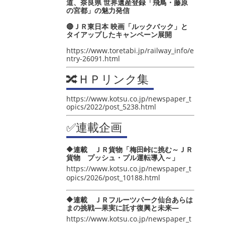
道、奈良県 世界遺産登録「飛鳥・藤原
の宮都」の魅力発信
🔴ＪＲ東日本 映画「ルックバック」と
タイアップしたキャンペーン展開
https://www.toretabi.jp/railway_info/e
ntry-26091.html
🔀ＨＰリンク集
https://www.kotsu.co.jp/newspaper_t
opics/2022/post_5238.html
✅連載企画
🔶連載 ＪＲ貨物「梅田峠に挑む～ＪＲ
貨物 プッシュ・プル運転導入～」
https://www.kotsu.co.jp/newspaper_t
opics/2026/post_10188.html
🔶連載 ＪＲフルーツパーク仙台あらは
まの挑戦―果実に託す復興と未来―
https://www.kotsu.co.jp/newspaper_t