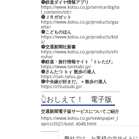
🔵鉄道ダイヤ情報アプリ
https://www.kotsu.co.jp/service/digita
l_contents/tdr/
🔵ＪＲガゼット
https://www.kotsu.co.jp/products/gaz
ette/
🔵こどものほん
https://www.kotsu.co.jp/products/kid
s/
🔵交通新聞社新書
https://www.kotsu.co.jp/products/shi
nsho/
🔵鉄道・旅行情報サイト「トレたび」
https://www.toretabi.jp/
🔵さんたつ ｂｙ 散歩の達人
https://san-tatsu.jp/
🔵中央線が好きだ。 × 散歩の達人
https://chuosuki.jp/
👆おしえて！ 電子版
交通新聞電子版サービスについてご紹介
https://www.kotsu.co.jp/newspaper_t
opics/2021/post_4048.html
弊社では、お客様の当サイトに