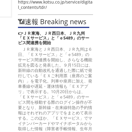
https://www.kotsu.co.jp/service/digita
l_contents/tdr/
📶速報 Breaking news
👉ＪＲ東海、ＪＲ西日本、ＪＲ九州
「ＥＸサービス」と「ｅ5489」のサー
ビス間連携を開始
ＪＲ東海とＪＲ西日本、ＪＲ九州は６
日、「ＥＸサービス」と「ｅ5489」の
サービス間連携を開始し、さらなる機能
拡充を図ると発表した。９月15日には、
新幹線の自動改札を通過した際に紙で発
行している「ＥＸご利用票（座席のご案
内）」を電子化。列車や座席に加え、発
車番線や遅延・運休情報も「ＥＸアプ
リ」で表示する。10月20日からは、
「ＥＸサービス」と「ｅ5489」のサー
ビス間を移動する際のログイン操作が不
要となり、新幹線・在来線特急の予約情
報はそれぞれのアプリでをまとめて表示
する。このほか、「ＥＸサービス」でマ
イナンバーカードやマイナポータルから
取得した情報（障害者手帳情報、生年月