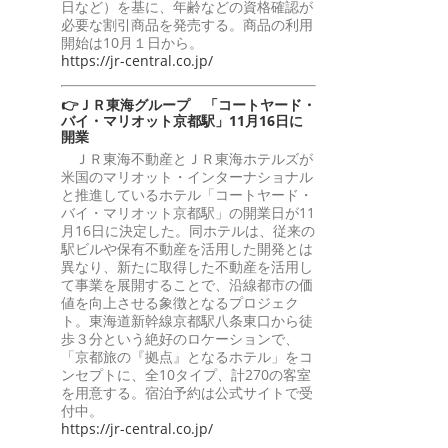
日など）を基に、年齢などの資格確認が
必要な割引商品を発売する。商品の利用
開始は10月１日から。
https://jr-central.co.jp/
👉ＪＲ東海グループ 「コートヤード・
バイ・マリオット京都駅」11月16日に
開業
ＪＲ東海不動産とＪＲ東海ホテルズが
米国のマリオット・インターナショナル
と推進しているホテル「コートヤード・
バイ・マリオット京都駅」の開業日が11
月16日に決定した。同ホテルは、従来の
駅ビルや保有不動産を活用した開発とは
異なり、新たに取得した不動産を活用し
て事業を展開することで、沿線都市の価
値を向上させる象徴となるプロジェク
ト。東海道新幹線京都駅八条東口から徒
歩３分という絶好のロケーションで、
「京都旅の『拠点』となるホテル」をコ
ンセプトに、全10タイプ、計270の客室
を用意する。宿泊予約は公式サイトで受
付中。
https://jr-central.co.jp/