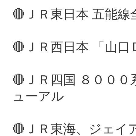
🔴ＪＲ東日本 五能
🔴ＪＲ西日本 「山
🔴ＪＲ四国 ８００
ューアル
🔴ＪＲ東海、ジェイ