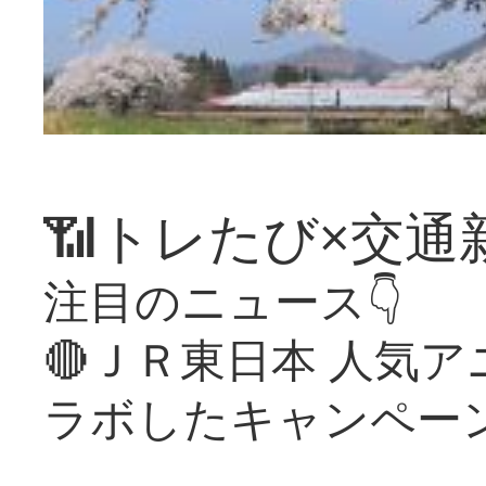
📶トレたび×交通
注目のニュース👇
🔴ＪＲ東日本 人気
ラボしたキャンペー