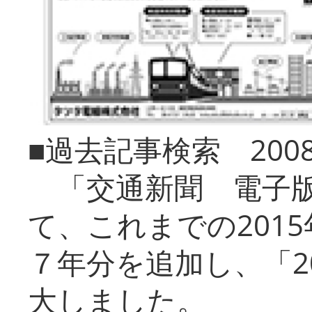
■過去記事検索 20
「交通新聞 電子版
て、これまでの201
７年分を追加し、「2
大しました