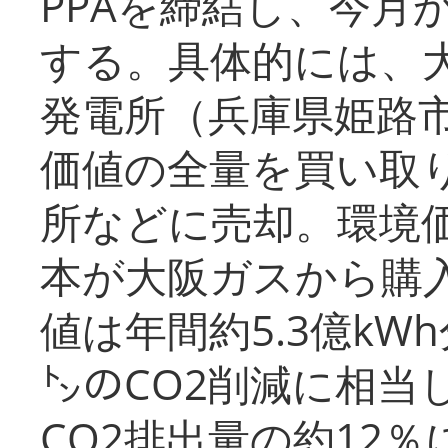
PPAを締結し、今月
する。具体的には、
発電所（兵庫県姫路
価値の全量を買い取
所などに売却。環境
本が大阪ガスから購
値は年間約5.3億kW
㌧のCO2削減に相当
CO2排出量の約12