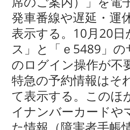
席のご案内）」を電
発車番線や遅延・運
表示する。10月20
ス」と「ｅ5489」
のログイン操作が不
特急の予約情報はそ
て表示する。このほ
イナンバーカードや
た情報（障害者手帳