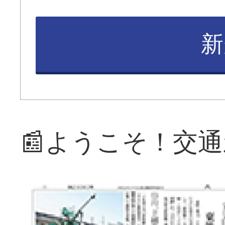
新
📰ようこそ！交