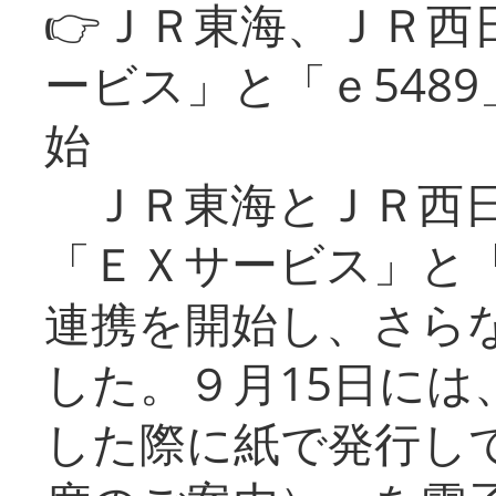
👉ＪＲ東海、ＪＲ西
ービス」と「ｅ548
始
ＪＲ東海とＪＲ西日
「ＥＸサービス」と「
連携を開始し、さら
した。９月15日には
した際に紙で発行し