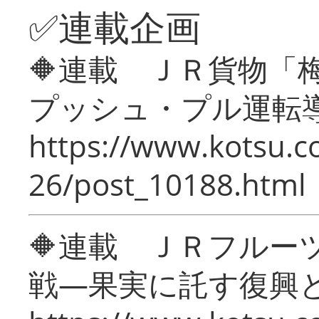
✅連載企画
🔶連載 ＪＲ貨物
プッシュ・プル運転
https://www.kotsu.c
26/post_10188.html
🔶連載 ＪＲフルー
戦―果実に託す復興