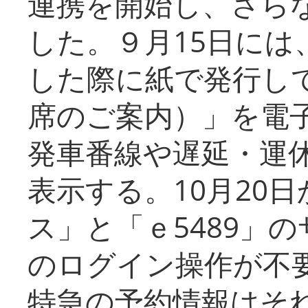
連携を開始し、さら
した。９月15日には
した際に紙で発行し
席のご案内）」を電
発車番線や遅延・運
表示する。10月20
ス」と「ｅ5489」
のログイン操作が不
特急の予約情報はそ