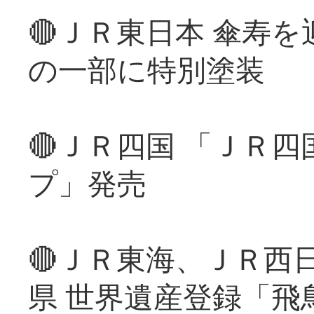
🔴ＪＲ東日本 傘寿
の一部に特別塗装
🔴ＪＲ四国 「ＪＲ
プ」発売
🔴ＪＲ東海、ＪＲ西
県 世界遺産登録「飛