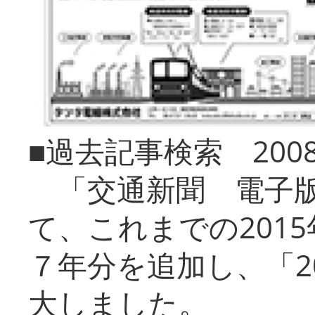
■過去記事検索 20
「交通新聞 電子版
て、これまでの201
７年分を追加し、「2
大しました