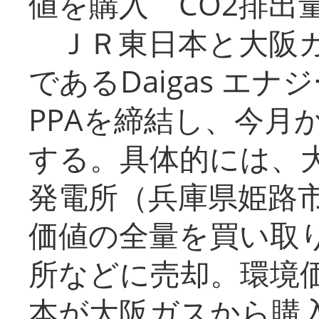
値を購入 CO2排出
ＪＲ東日本と大阪ガ
であるDaigas エ
PPAを締結し、今月
する。具体的には、
発電所（兵庫県姫路
価値の全量を買い取
所などに売却。環境
本が大阪ガスから購