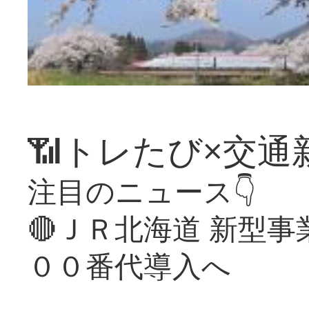
📶トレたび×交通
注目のニュース👇
🔴ＪＲ北海道 新型
００番代導入へ