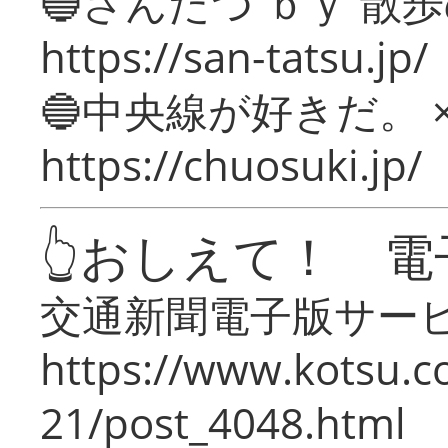
🔵さんたつ ｂｙ 散
https://san-tatsu.jp/
🔵中央線が好きだ。 
https://chuosuki.jp/
👆おしえて！ 電
交通新聞電子版サー
https://www.kotsu.c
21/post_4048.html