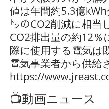
値は年間約5.3億kW
㌧のCO2削減に相当
CO2排出量の約12
際に使用する電気は
電気事業者から供給
https://www.jreast.co
📺動画ニュース