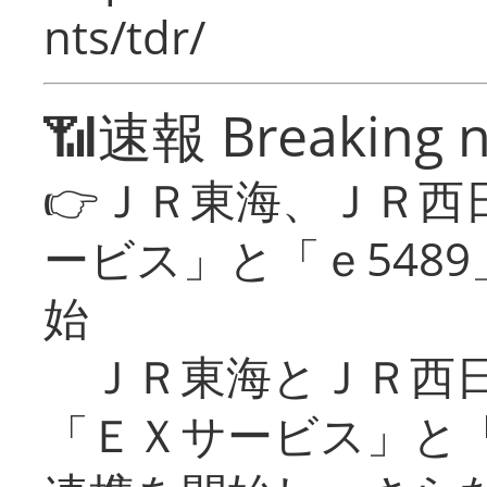
nts/tdr/
📶速報 Breaking 
👉ＪＲ東海、ＪＲ西
ービス」と「ｅ548
始
ＪＲ東海とＪＲ西日
「ＥＸサービス」と「