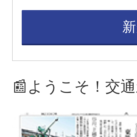
新
📰ようこそ！交