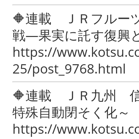
🔶連載 ＪＲフルー
戦―果実に託す復興
https://www.kotsu.c
25/post_9768.html
🔶連載 ＪＲ九州 
特殊自動閉そく化～
https://www.kotsu.c