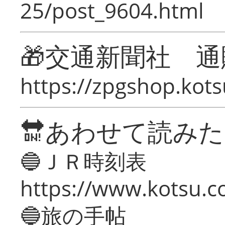
25/post_9604.html
🎁交通新聞社 通
https://zpgshop.kots
🔛あわせて読み
🔵ＪＲ時刻表
https://www.kotsu.co
🔵旅の手帖