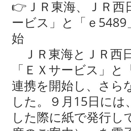
👉ＪＲ東海、ＪＲ西
ービス」と「ｅ548
始
ＪＲ東海とＪＲ西日
「ＥＸサービス」と「
連携を開始し、さら
した。９月15日には
した際に紙で発行し