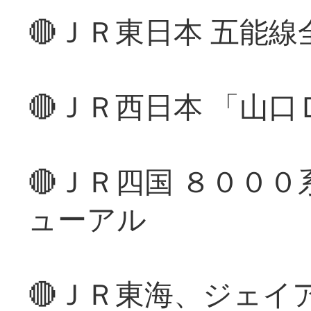
🔴ＪＲ東日本 五能
🔴ＪＲ西日本 「山
🔴ＪＲ四国 ８００
ューアル
🔴ＪＲ東海、ジェイ