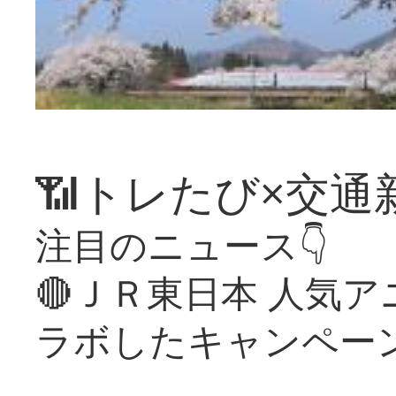
📶トレたび×交通
注目のニュース👇
🔴ＪＲ東日本 人気
ラボしたキャンペー