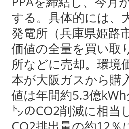
PPAを締結し、今月
する。具体的には、
発電所（兵庫県姫路
価値の全量を買い取
所などに売却。環境
本が大阪ガスから購
値は年間約5.3億kW
㌧のCO2削減に相当
CO2排出量の約12