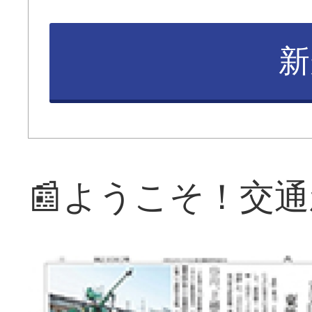
新
📰ようこそ！交