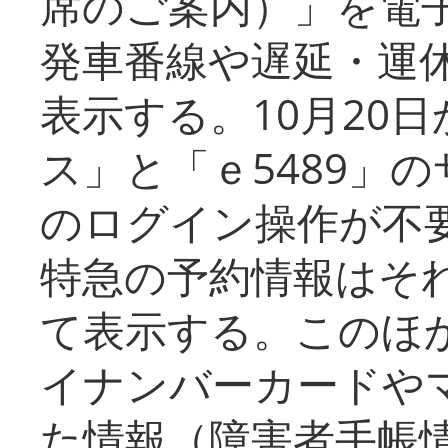
席のご案内）」を電
発車番線や遅延・運
表示する。10月20
ス」と「ｅ5489」
のログイン操作が不
特急の予約情報はそ
て表示する。このほ
イナンバーカードや
た情報（障害者手帳