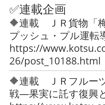
✅連載企画
🔶連載 ＪＲ貨物
プッシュ・プル運転
https://www.kotsu.c
26/post_10188.html
🔶連載 ＪＲフルー
戦―果実に託す復興