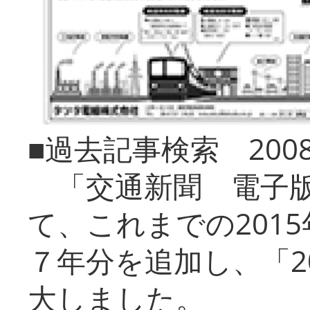
■過去記事検索 20
「交通新聞 電子版
て、これまでの201
７年分を追加し、「2
大しました