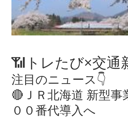
📶トレたび×交通
注目のニュース👇
🔴ＪＲ北海道 新型
００番代導入へ