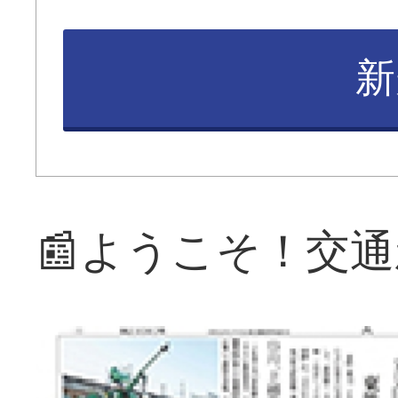
新
📰ようこそ！交