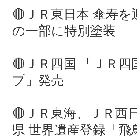
🔴ＪＲ東日本 傘寿
の一部に特別塗装
🔴ＪＲ四国 「ＪＲ
プ」発売
🔴ＪＲ東海、ＪＲ西
県 世界遺産登録「飛