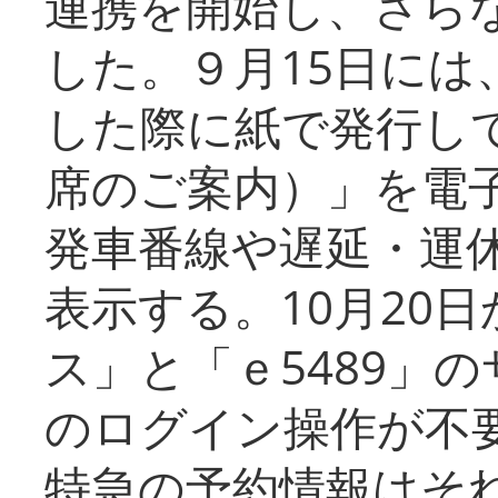
連携を開始し、さら
した。９月15日には
した際に紙で発行し
席のご案内）」を電
発車番線や遅延・運
表示する。10月20
ス」と「ｅ5489」
のログイン操作が不
特急の予約情報はそ