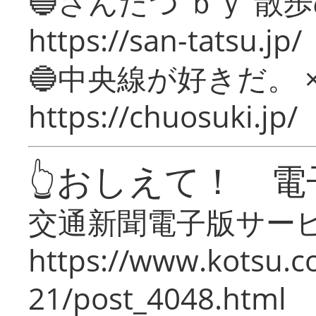
🔵さんたつ ｂｙ 散
https://san-tatsu.jp/
🔵中央線が好きだ。 
https://chuosuki.jp/
👆おしえて！ 電
交通新聞電子版サー
https://www.kotsu.c
21/post_4048.html