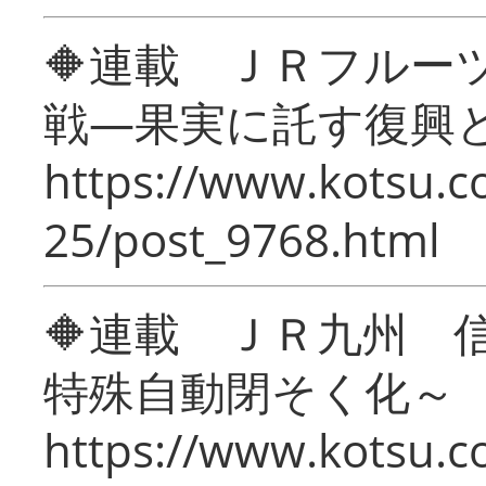
🔶連載 ＪＲフルー
戦―果実に託す復興
https://www.kotsu.c
25/post_9768.html
🔶連載 ＪＲ九州 
特殊自動閉そく化～
https://www.kotsu.c