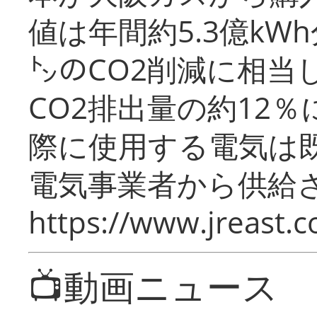
値は年間約5.3億kW
㌧のCO2削減に相当
CO2排出量の約12
際に使用する電気は
電気事業者から供給
https://www.jreast.co
📺動画ニュース