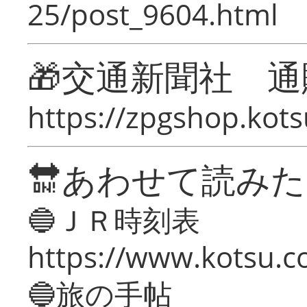
25/post_9604.html
🎁交通新聞社 通
https://zpgshop.kots
🔛あわせて読み
🔵ＪＲ時刻表
https://www.kotsu.co
🔵旅の手帖