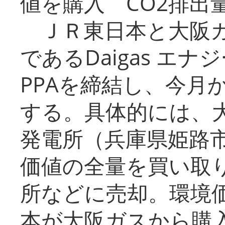
値を購入 CO2排出
ＪＲ東日本と大阪ガ
であるDaigas エ
PPAを締結し、今月
する。具体的には、
発電所（兵庫県姫路
価値の全量を買い取
所などに売却。環境
本が大阪ガスから購