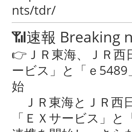
nts/tdr/
📶速報 Breaking 
👉ＪＲ東海、ＪＲ西
ービス」と「ｅ548
始
ＪＲ東海とＪＲ西日
「ＥＸサービス」と「