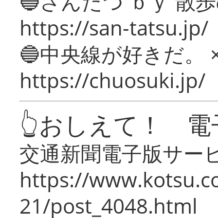
🔵さんたつ ｂｙ 散
https://san-tatsu.jp/
🔵中央線が好きだ。 
https://chuosuki.jp/
👆おしえて！ 電
交通新聞電子版サー
https://www.kotsu.c
21/post_4048.html