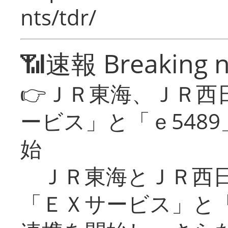
nts/tdr/
📶速報 Breaking 
👉ＪＲ東海、ＪＲ西
ービス」と「ｅ548
始
ＪＲ東海とＪＲ西日
「ＥＸサービス」と「