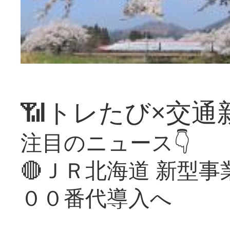
📶トレたび×交通
注目のニュース👇
🔴ＪＲ北海道 新型
００番代導入へ