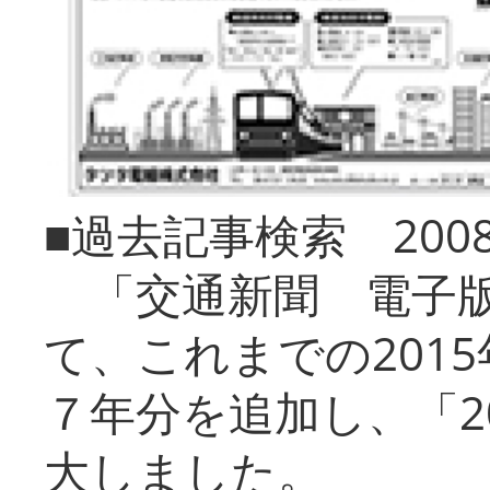
■過去記事検索 20
「交通新聞 電子版
て、これまでの201
７年分を追加し、「2
大しました