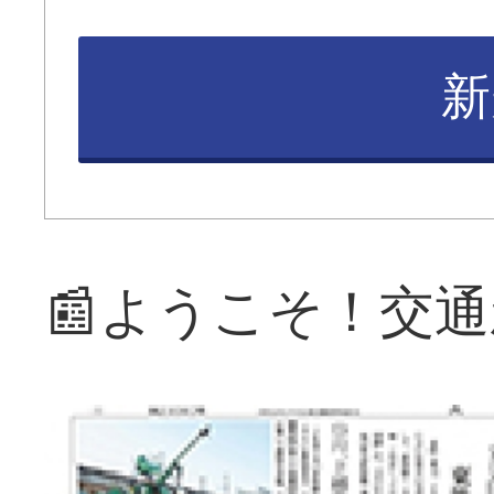
新
📰ようこそ！交