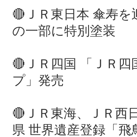
🔴ＪＲ東日本 傘寿
の一部に特別塗装
🔴ＪＲ四国 「ＪＲ
プ」発売
🔴ＪＲ東海、ＪＲ西
県 世界遺産登録「飛