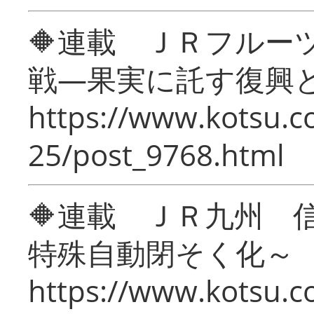
🔶連載 ＪＲフルー
戦―果実に託す復興
https://www.kotsu.c
25/post_9768.html
🔶連載 ＪＲ九州 
特殊自動閉そく化～
https://www.kotsu.c