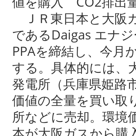
値を購入 CO2排出
ＪＲ東日本と大阪ガ
であるDaigas エ
PPAを締結し、今月
する。具体的には、
発電所（兵庫県姫路
価値の全量を買い取
所などに売却。環境
本が大阪ガスから購