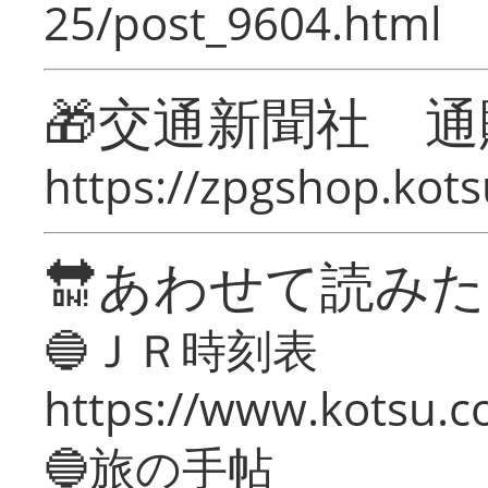
25/post_9604.html
🎁交通新聞社 通
https://zpgshop.kots
🔛あわせて読み
🔵ＪＲ時刻表
https://www.kotsu.co
🔵旅の手帖