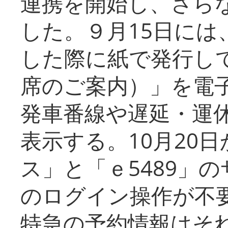
連携を開始し、さら
した。９月15日には
した際に紙で発行し
席のご案内）」を電
発車番線や遅延・運
表示する。10月20
ス」と「ｅ5489」
のログイン操作が不
特急の予約情報はそ