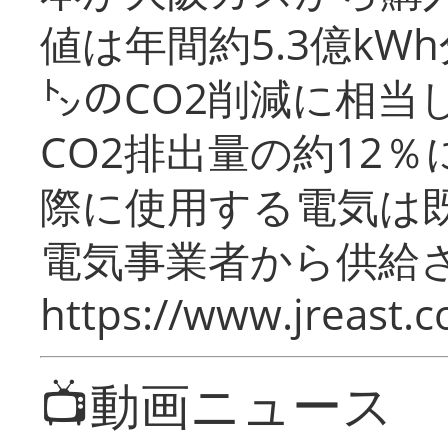
値は年間約5.3億kW
㌧のCO2削減に相当
CO2排出量の約12
際に使用する電気は
電気事業者から供給
https://www.jreast.co
📺動画ニュース