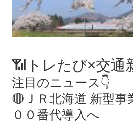
📶トレたび×交通
注目のニュース👇
🔴ＪＲ北海道 新型
００番代導入へ