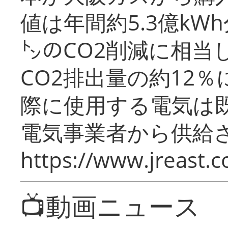
値は年間約5.3億kW
㌧のCO2削減に相当
CO2排出量の約12
際に使用する電気は
電気事業者から供給
https://www.jreast.co
📺動画ニュース