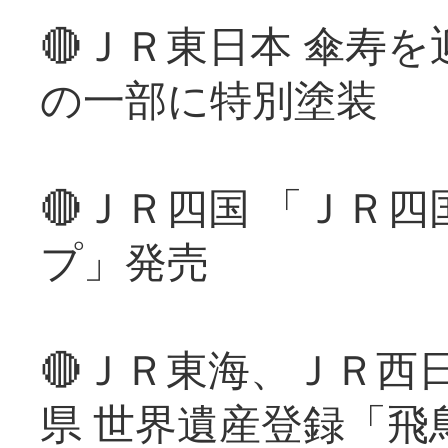
🔴ＪＲ東日本 傘寿
の一部に特別塗装
🔴ＪＲ四国 「ＪＲ
プ」発売
🔴ＪＲ東海、ＪＲ西
県 世界遺産登録「飛