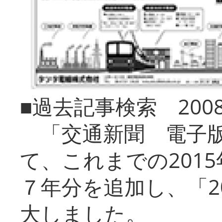
■過去記事検索 20
「交通新聞 電子版
て、これまでの201
７年分を追加し、「2
大しました