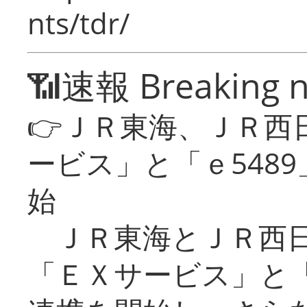
nts/tdr/
📶速報 Breaking 
👉ＪＲ東海、ＪＲ西
ービス」と「ｅ548
始
ＪＲ東海とＪＲ西日
「ＥＸサービス」と「