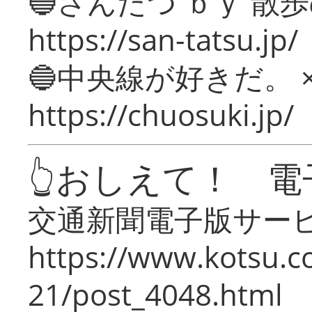
🔵さんたつ ｂｙ 散
https://san-tatsu.jp/
🔵中央線が好きだ。 
https://chuosuki.jp/
👆おしえて！ 電
交通新聞電子版サー
https://www.kotsu.c
21/post_4048.html