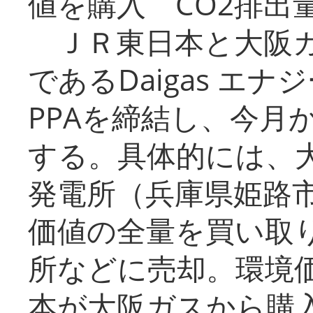
値を購入 CO2排出
ＪＲ東日本と大阪ガ
であるDaigas エ
PPAを締結し、今月
する。具体的には、
発電所（兵庫県姫路
価値の全量を買い取
所などに売却。環境
本が大阪ガスから購