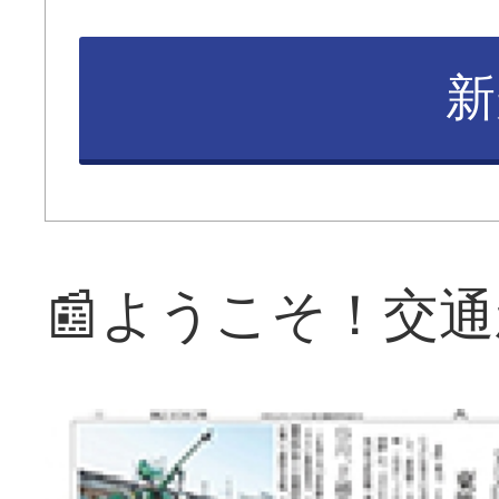
新
📰ようこそ！交