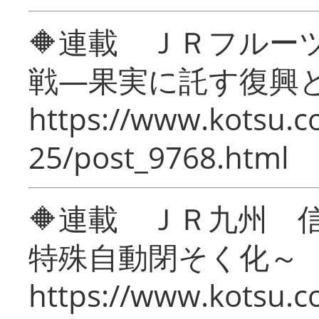
🔶連載 ＪＲフルー
戦―果実に託す復興
https://www.kotsu.c
25/post_9768.html
🔶連載 ＪＲ九州 
特殊自動閉そく化～
https://www.kotsu.c