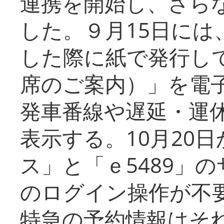
連携を開始し、さら
した。９月15日には
した際に紙で発行し
席のご案内）」を電
発車番線や遅延・運
表示する。10月20
ス」と「ｅ5489」
のログイン操作が不
特急の予約情報はそ