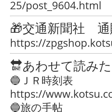
25/post_9604.html
🎁交通新聞社 通
https://zpgshop.kots
🔛あわせて読み
🔵ＪＲ時刻表
https://www.kotsu.co
🔵旅の手帖