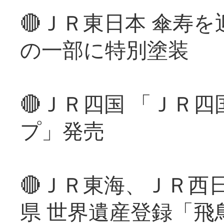
🔴ＪＲ東日本 傘寿
の一部に特別塗装
🔴ＪＲ四国 「ＪＲ
プ」発売
🔴ＪＲ東海、ＪＲ西
県 世界遺産登録「飛