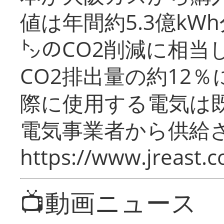
値は年間約5.3億kW
㌧のCO2削減に相当
CO2排出量の約12
際に使用する電気は
電気事業者から供給
https://www.jreast.co
📺動画ニュース