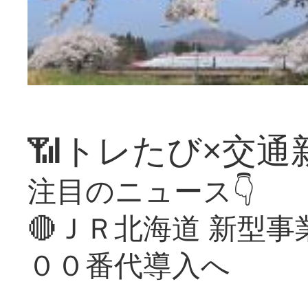
📶トレたび×交通
注目のニュース👇
🔴ＪＲ北海道 新型
００番代導入へ