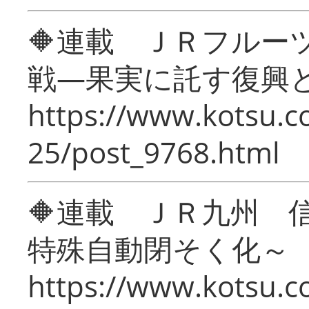
🔶連載 ＪＲフルー
戦―果実に託す復興
https://www.kotsu.c
25/post_9768.html
🔶連載 ＪＲ九州 
特殊自動閉そく化～
https://www.kotsu.c