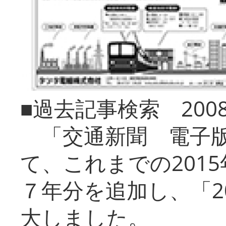
■過去記事検索 20
「交通新聞 電子版
て、これまでの201
７年分を追加し、「2
大しました