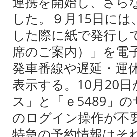
連携を開始し、さら
した。９月15日には
した際に紙で発行し
席のご案内）」を電
発車番線や遅延・運
表示する。10月20
ス」と「ｅ5489」
のログイン操作が不
特急の予約情報はそ