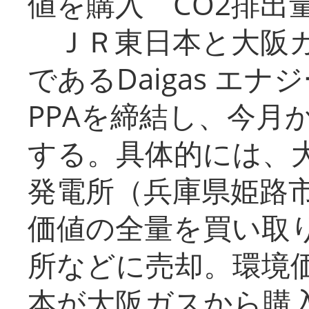
値を購入 CO2排出
ＪＲ東日本と大阪ガ
であるDaigas エ
PPAを締結し、今月
する。具体的には、
発電所（兵庫県姫路
価値の全量を買い取
所などに売却。環境
本が大阪ガスから購