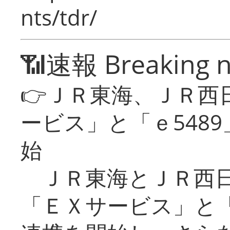
nts/tdr/
📶速報 Breaking 
👉ＪＲ東海、ＪＲ西
ービス」と「ｅ548
始
ＪＲ東海とＪＲ西日
「ＥＸサービス」と「