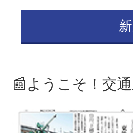
新
📰ようこそ！交