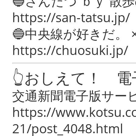
🔵さんたつ ｂｙ 散
https://san-tatsu.jp/
🔵中央線が好きだ。 
https://chuosuki.jp/
👆おしえて！ 電
交通新聞電子版サー
https://www.kotsu.c
21/post_4048.html