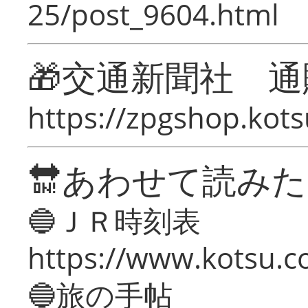
25/post_9604.html
🎁交通新聞社 通
https://zpgshop.kots
🔛あわせて読み
🔵ＪＲ時刻表
https://www.kotsu.co
🔵旅の手帖