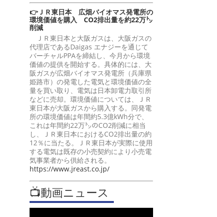
👉ＪＲ東日本 広畑バイオマス発電所の
環境価値を購入 CO2排出量を約22万㌧
削減
ＪＲ東日本と大阪ガスは、大阪ガスの
代理店であるDaigas エナジーを通じて
バーチャルPPAを締結し、今月から環境
価値の提供を開始する。具体的には、大
阪ガスが広畑バイオマス発電所（兵庫県
姫路市）の発電した電気と環境価値の全
量を買い取り、電気は日本卸電力取引所
などに売却。環境価値については、ＪＲ
東日本が大阪ガスから購入する。同発電
所の環境価値は年間約5.3億kWh分で、
これは年間約22万㌧のCO2削減に相当
し、ＪＲ東日本におけるCO2排出量の約
12％に当たる。ＪＲ東日本が実際に使用
する電気は既存の小売契約により小売電
気事業者から供給される。
https://www.jreast.co.jp/
📺動画ニュース