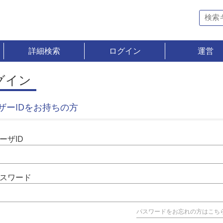
詳細検索
ログイン
運営
グイン
ザーIDをお持ちの方
ーザID
スワード
パスワードをお忘れの方はこち