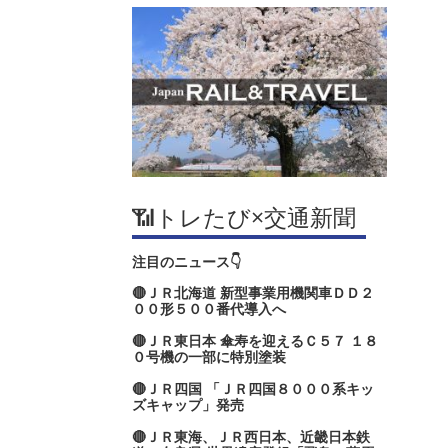
📶トレたび×交通新聞
注目のニュース👇
🔴ＪＲ北海道 新型事業用機関車ＤＤ２
００形５００番代導入へ
🔴ＪＲ東日本 傘寿を迎えるＣ５７ １８
０号機の一部に特別塗装
🔴ＪＲ四国 「ＪＲ四国８０００系キッ
ズキャップ」発売
🔴ＪＲ東海、ＪＲ西日本、近畿日本鉄