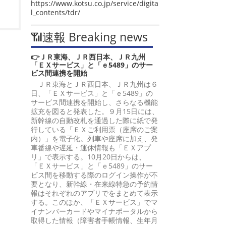
https://www.kotsu.co.jp/service/digita
l_contents/tdr/
📶速報 Breaking news
👉ＪＲ東海、ＪＲ西日本、ＪＲ九州
「ＥＸサービス」と「ｅ5489」のサー
ビス間連携を開始
ＪＲ東海とＪＲ西日本、ＪＲ九州は６
日、「ＥＸサービス」と「ｅ5489」の
サービス間連携を開始し、さらなる機能
拡充を図ると発表した。９月15日には、
新幹線の自動改札を通過した際に紙で発
行している「ＥＸご利用票（座席のご案
内）」を電子化。列車や座席に加え、発
車番線や遅延・運休情報も「ＥＸアプ
リ」で表示する。10月20日からは、
「ＥＸサービス」と「ｅ5489」のサー
ビス間を移動する際のログイン操作が不
要となり、新幹線・在来線特急の予約情
報はそれぞれのアプリでをまとめて表示
する。このほか、「ＥＸサービス」でマ
イナンバーカードやマイナポータルから
取得した情報（障害者手帳情報、生年月