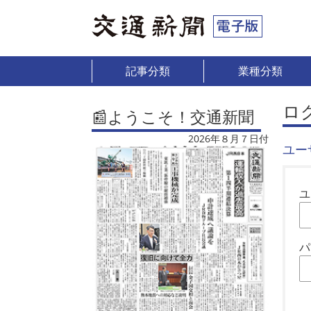
記事分類
業種分類
ロ
📰ようこそ！交通新聞
2026年８月７日付
ユー
ユ
パ