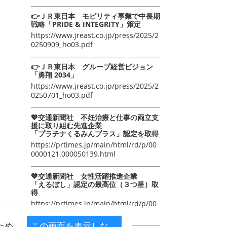
👉ＪＲ東日本 モビリティ事業で中長期
戦略「PRIDE & INTEGRITY」策定
https://www.jreast.co.jp/press/2025/2
0250909_ho03.pdf
👉ＪＲ東日本 グループ経営ビジョン
「勇翔 2034」
https://www.jreast.co.jp/press/2025/2
0250701_ho03.pdf
💖交通新聞社 不妊治療と仕事の両立支
援に取り組む先進企業
「プラチナくるみんプラス」認定を取得
https://prtimes.jp/main/html/rd/p/00
0000121.000050139.html
💖交通新聞社 女性活躍推進企業
「えるぼし」認定の最高位（３つ星）取
得
https://prtimes.jp/main/html/rd/p/00
0000105.000050139.html
ため
この画面を表示しな