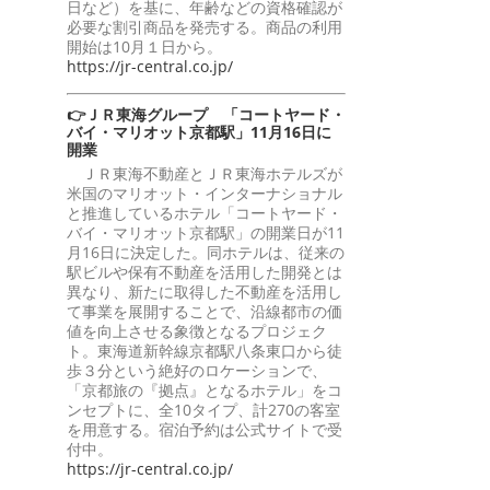
日など）を基に、年齢などの資格確認が
必要な割引商品を発売する。商品の利用
開始は10月１日から。
https://jr-central.co.jp/
👉ＪＲ東海グループ 「コートヤード・
バイ・マリオット京都駅」11月16日に
開業
ＪＲ東海不動産とＪＲ東海ホテルズが
米国のマリオット・インターナショナル
と推進しているホテル「コートヤード・
バイ・マリオット京都駅」の開業日が11
月16日に決定した。同ホテルは、従来の
駅ビルや保有不動産を活用した開発とは
異なり、新たに取得した不動産を活用し
て事業を展開することで、沿線都市の価
値を向上させる象徴となるプロジェク
ト。東海道新幹線京都駅八条東口から徒
歩３分という絶好のロケーションで、
「京都旅の『拠点』となるホテル」をコ
ンセプトに、全10タイプ、計270の客室
を用意する。宿泊予約は公式サイトで受
付中。
https://jr-central.co.jp/