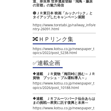
道、奈良県 世界遺産登録「飛鳥・藤原
の宮都」の魅力発信
🔴ＪＲ東日本 映画「ルックバック」と
タイアップしたキャンペーン展開
https://www.toretabi.jp/railway_info/e
ntry-26091.html
🔀ＨＰリンク集
https://www.kotsu.co.jp/newspaper_t
opics/2022/post_5238.html
✅連載企画
🔶連載 ＪＲ貨物「梅田峠に挑む～ＪＲ
貨物 プッシュ・プル運転導入～」
https://www.kotsu.co.jp/newspaper_t
opics/2026/post_10188.html
🔶連載 ＪＲフルーツパーク仙台あらは
まの挑戦―果実に託す復興と未来―
https://www.kotsu.co.jp/newspaper_t