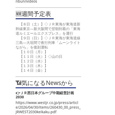
nbun/videos
🆕週間予定表
【８日（土）】◇ＪＲ東海が東海道新
幹線東京―新大阪間で翌朝到着の「東海
道ルミエールエクスプレス」を運行
【９日（日）】◇ＪＲ東海が東海道線
三島―大垣間で夜行列車「ムーンライト
ながら」を復刻運転
【１０日（月）】
【１１日（火）】◇山の日
【１２日（水）】
【１３日（木）】
【１４日（金）】
📶気になるNewsから
👉ＪＲ西日本グループ中期経営計画
2030
https://www.westjr.co.jp/press/articl
e/2026/04/30/items/260430_00_press_
JRWEST2030keikaku.pdf