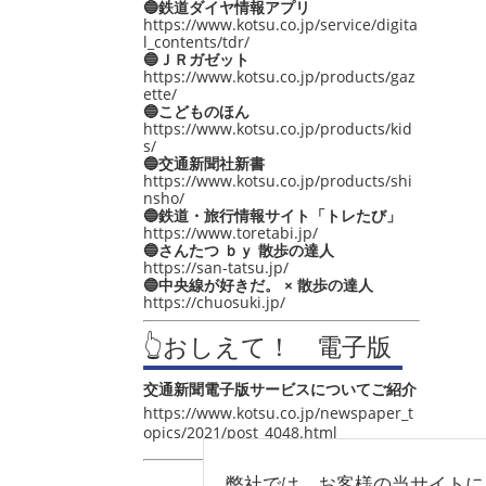
🔵鉄道ダイヤ情報アプリ
https://www.kotsu.co.jp/service/digita
l_contents/tdr/
🔵ＪＲガゼット
https://www.kotsu.co.jp/products/gaz
ette/
🔵こどものほん
https://www.kotsu.co.jp/products/kid
s/
🔵交通新聞社新書
https://www.kotsu.co.jp/products/shi
nsho/
🔵鉄道・旅行情報サイト「トレたび」
https://www.toretabi.jp/
🔵さんたつ ｂｙ 散歩の達人
https://san-tatsu.jp/
🔵中央線が好きだ。 × 散歩の達人
https://chuosuki.jp/
👆おしえて！ 電子版
交通新聞電子版サービスについてご紹介
https://www.kotsu.co.jp/newspaper_t
opics/2021/post_4048.html
弊社では、お客様の当サイトに