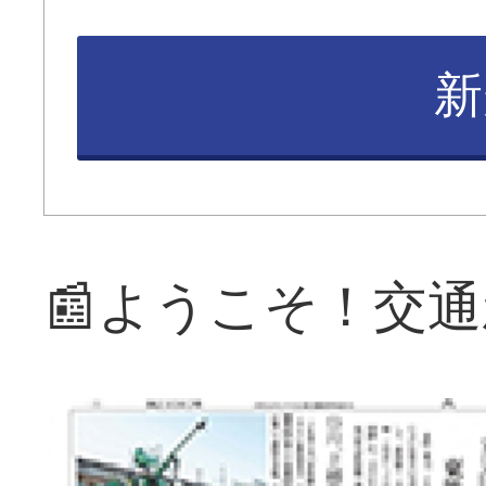
新
📰ようこそ！交