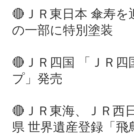
🔴ＪＲ東日本 傘寿
の一部に特別塗装
🔴ＪＲ四国 「ＪＲ
プ」発売
🔴ＪＲ東海、ＪＲ西
県 世界遺産登録「飛