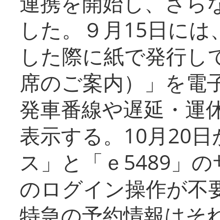
連携を開始し、さら
した。９月15日には
した際に紙で発行し
席のご案内）」を電
発車番線や遅延・運
表示する。10月20
ス」と「ｅ5489」
のログイン操作が不
特急の予約情報はそ