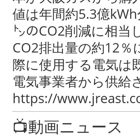
値は年間約5.3億kW
㌧のCO2削減に相当
CO2排出量の約12
際に使用する電気は
電気事業者から供給
https://www.jreast.co
📺動画ニュース