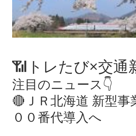
📶トレたび×交通
注目のニュース👇
🔴ＪＲ北海道 新型
００番代導入へ