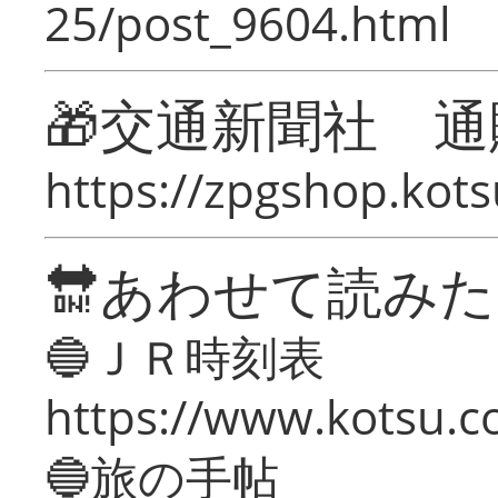
25/post_9604.html
🎁交通新聞社 通
https://zpgshop.kots
🔛あわせて読み
🔵ＪＲ時刻表
https://www.kotsu.co
🔵旅の手帖