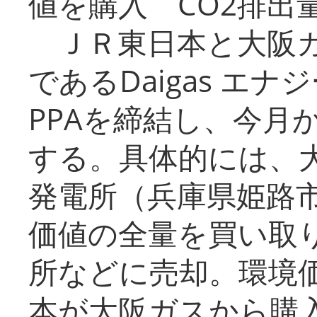
値を購入 CO2排出
ＪＲ東日本と大阪ガ
であるDaigas エ
PPAを締結し、今月
する。具体的には、
発電所（兵庫県姫路
価値の全量を買い取
所などに売却。環境
本が大阪ガスから購