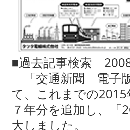
■過去記事検索 20
「交通新聞 電子版
て、これまでの201
７年分を追加し、「2
大しました