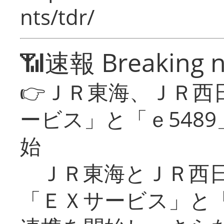
nts/tdr/
📶速報 Breaking 
👉ＪＲ東海、ＪＲ西
ービス」と「ｅ548
始
ＪＲ東海とＪＲ西日
「ＥＸサービス」と「