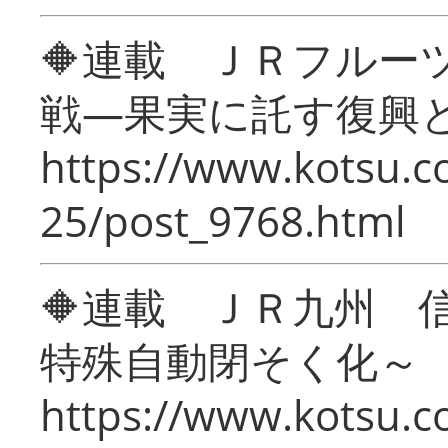
🔶連載 ＪＲフルー
戦―果実に託す復興
https://www.kotsu.c
25/post_9768.html
🔶連載 ＪＲ九州 
特殊自動閉そく化～
https://www.kotsu.c