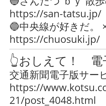
🔵さんたつ ｂｙ 散
https://san-tatsu.jp/
🔵中央線が好きだ。 
https://chuosuki.jp/
👆おしえて！ 電
交通新聞電子版サー
https://www.kotsu.c
21/post_4048.html