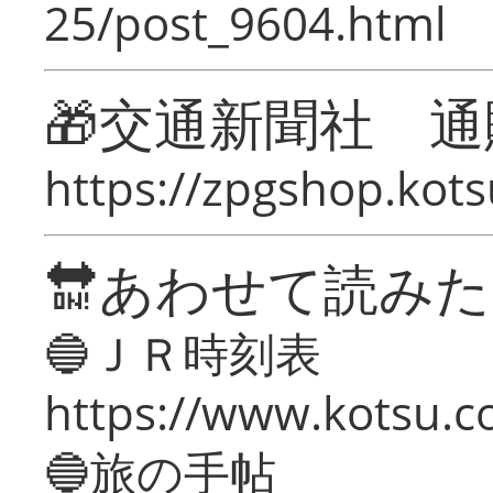
25/post_9604.html
🎁交通新聞社 通
https://zpgshop.kots
🔛あわせて読み
🔵ＪＲ時刻表
https://www.kotsu.co
🔵旅の手帖