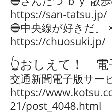
🔵さんたつ ｂｙ 散
https://san-tatsu.jp/
🔵中央線が好きだ。 
https://chuosuki.jp/
👆おしえて！ 電
交通新聞電子版サー
https://www.kotsu.c
21/post_4048.html