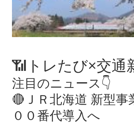
📶トレたび×交通
注目のニュース👇
🔴ＪＲ北海道 新型
００番代導入へ