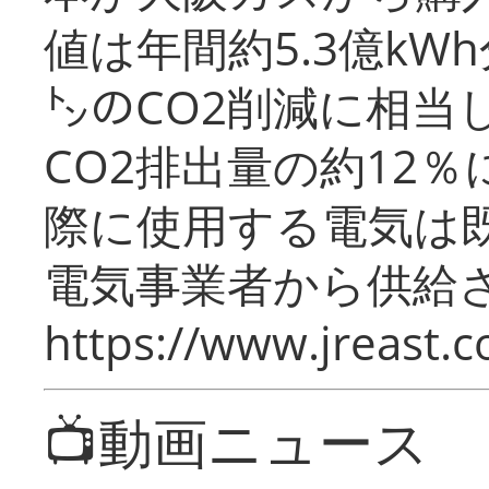
値は年間約5.3億kW
㌧のCO2削減に相当
CO2排出量の約12
際に使用する電気は
電気事業者から供給
https://www.jreast.co
📺動画ニュース