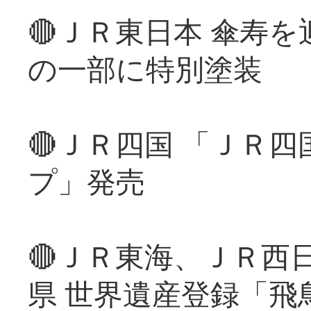
🔴ＪＲ東日本 傘寿
の一部に特別塗装
🔴ＪＲ四国 「ＪＲ
プ」発売
🔴ＪＲ東海、ＪＲ西
県 世界遺産登録「飛