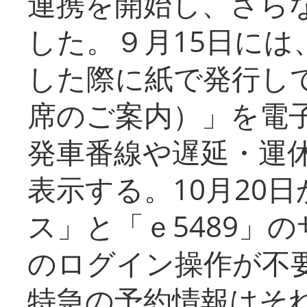
連携を開始し、さら
した。９月15日には
した際に紙で発行し
席のご案内）」を電
発車番線や遅延・運
表示する。10月20
ス」と「ｅ5489」
のログイン操作が不
特急の予約情報はそ