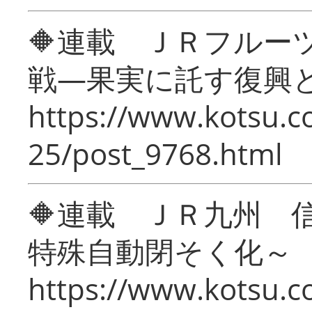
🔶連載 ＪＲフルー
戦―果実に託す復興
https://www.kotsu.c
25/post_9768.html
🔶連載 ＪＲ九州 
特殊自動閉そく化～
https://www.kotsu.c