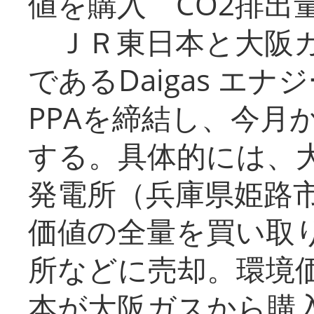
値を購入 CO2排出
ＪＲ東日本と大阪ガ
であるDaigas エ
PPAを締結し、今月
する。具体的には、
発電所（兵庫県姫路
価値の全量を買い取
所などに売却。環境
本が大阪ガスから購