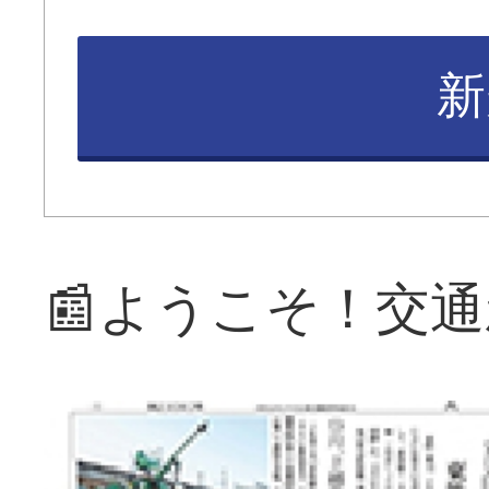
新
📰ようこそ！交