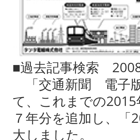
■過去記事検索 20
「交通新聞 電子版
て、これまでの201
７年分を追加し、「2
大しました