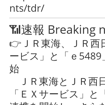
nts/tdr/
📶速報 Breaking 
👉ＪＲ東海、ＪＲ西
ービス」と「ｅ548
始
ＪＲ東海とＪＲ西日
「ＥＸサービス」と「