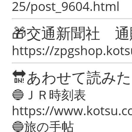
25/post_9604.html
🎁交通新聞社 通
https://zpgshop.kots
🔛あわせて読み
🔵ＪＲ時刻表
https://www.kotsu.co
🔵旅の手帖