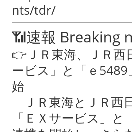
nts/tdr/
📶速報 Breaking 
👉ＪＲ東海、ＪＲ西
ービス」と「ｅ548
始
ＪＲ東海とＪＲ西日
「ＥＸサービス」と「