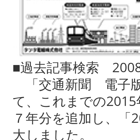
■過去記事検索 20
「交通新聞 電子版
て、これまでの201
７年分を追加し、「2
大しました