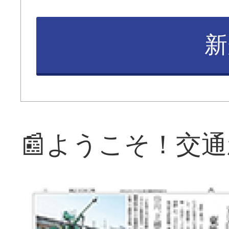
新
📰ようこそ！交