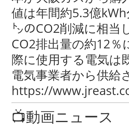
値は年間約5.3億kW
㌧のCO2削減に相当
CO2排出量の約12
際に使用する電気は
電気事業者から供給
https://www.jreast.co
📺動画ニュース