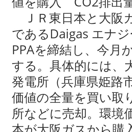
値を購入 CO2排出
ＪＲ東日本と大阪ガ
であるDaigas エ
PPAを締結し、今月
する。具体的には、
発電所（兵庫県姫路
価値の全量を買い取
所などに売却。環境
本が大阪ガスから購