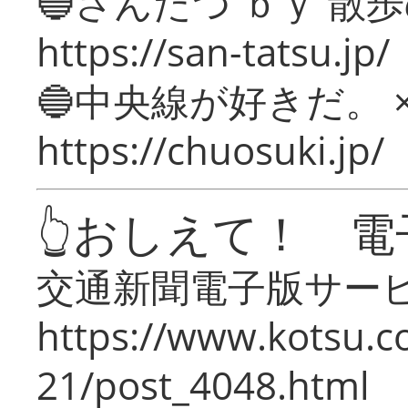
🔵さんたつ ｂｙ 散
https://san-tatsu.jp/
🔵中央線が好きだ。 
https://chuosuki.jp/
👆おしえて！ 電
交通新聞電子版サー
https://www.kotsu.c
21/post_4048.html