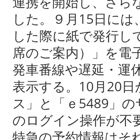
連携を開始し、さら
した。９月15日には
した際に紙で発行し
席のご案内）」を電
発車番線や遅延・運
表示する。10月20
ス」と「ｅ5489」
のログイン操作が不
特急の予約情報はそ