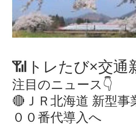
📶トレたび×交通
注目のニュース👇
🔴ＪＲ北海道 新型
００番代導入へ