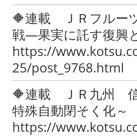
🔶連載 ＪＲフルー
戦―果実に託す復興
https://www.kotsu.c
25/post_9768.html
🔶連載 ＪＲ九州 
特殊自動閉そく化～
https://www.kotsu.c