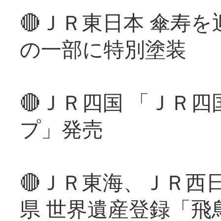
🔴ＪＲ東日本 傘寿
の一部に特別塗装
🔴ＪＲ四国 「ＪＲ
プ」発売
🔴ＪＲ東海、ＪＲ西
県 世界遺産登録「飛