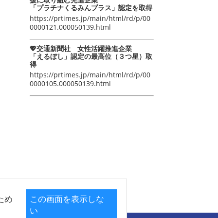
「プラチナくるみんプラス」認定を取得
https://prtimes.jp/main/html/rd/p/00
0000121.000050139.html
💖交通新聞社 女性活躍推進企業
「えるぼし」認定の最高位（３つ星）取
得
https://prtimes.jp/main/html/rd/p/00
0000105.000050139.html
ため
この画面を表示しな
い