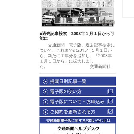
■過去記事検索 2008年１月１日から可
能に
「交通新聞 電子版」過去記事検索に
ついて、これまでの2015年１月１日か
ら、新たに７年分を追加し、「2008年
１月１日から」に拡大しまし
た。 交通新聞社