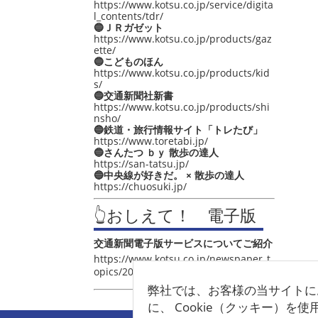
https://www.kotsu.co.jp/service/digita
l_contents/tdr/
🔵ＪＲガゼット
https://www.kotsu.co.jp/products/gaz
ette/
🔵こどものほん
https://www.kotsu.co.jp/products/kid
s/
🔵交通新聞社新書
https://www.kotsu.co.jp/products/shi
nsho/
🔵鉄道・旅行情報サイト「トレたび」
https://www.toretabi.jp/
🔵さんたつ ｂｙ 散歩の達人
https://san-tatsu.jp/
🔵中央線が好きだ。 × 散歩の達人
https://chuosuki.jp/
👆おしえて！ 電子版
交通新聞電子版サービスについてご紹介
https://www.kotsu.co.jp/newspaper_t
opics/2021/post_4048.html
弊社では、お客様の当サイトに
に、 Cookie（クッキー）を