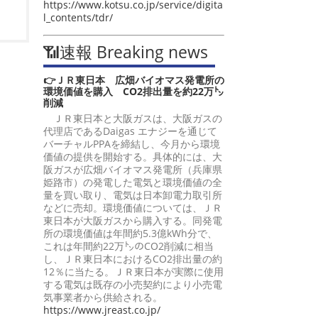
https://www.kotsu.co.jp/service/digita
l_contents/tdr/
📶速報 Breaking news
👉ＪＲ東日本 広畑バイオマス発電所の
環境価値を購入 CO2排出量を約22万㌧
削減
ＪＲ東日本と大阪ガスは、大阪ガスの
代理店であるDaigas エナジーを通じて
バーチャルPPAを締結し、今月から環境
価値の提供を開始する。具体的には、大
阪ガスが広畑バイオマス発電所（兵庫県
姫路市）の発電した電気と環境価値の全
量を買い取り、電気は日本卸電力取引所
などに売却。環境価値については、ＪＲ
東日本が大阪ガスから購入する。同発電
所の環境価値は年間約5.3億kWh分で、
これは年間約22万㌧のCO2削減に相当
し、ＪＲ東日本におけるCO2排出量の約
12％に当たる。ＪＲ東日本が実際に使用
する電気は既存の小売契約により小売電
気事業者から供給される。
https://www.jreast.co.jp/