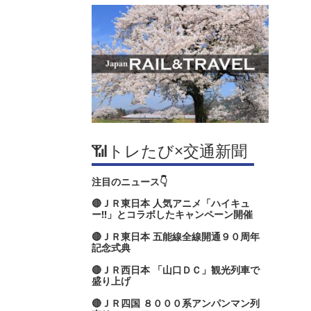
📶トレたび×交通新聞
注目のニュース👇
🔴ＪＲ東日本 人気アニメ「ハイキュ
ー‼」とコラボしたキャンペーン開催
🔴ＪＲ東日本 五能線全線開通９０周年
記念式典
🔴ＪＲ西日本 「山口ＤＣ」観光列車で
盛り上げ
🔴ＪＲ四国 ８０００系アンパンマン列