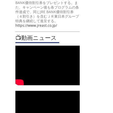
BANK優待割引券をプレゼントする。ま
た、キャンペーン後も各プログラムの条
件達成で、同じJRE BANK優待割引券
（４割引き）を含むＪＲ東日本グループ
特典を継続して進呈する。
https://www.jreast.co.jp/
📺動画ニュース