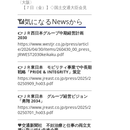
〈大阪〉
【７日（金）】◇国土交通大臣会見
📶気になるNewsから
👉ＪＲ西日本グループ中期経営計画
2030
https://www.westjr.co.jp/press/articl
e/2026/04/30/items/260430_00_press_
JRWEST2030keikaku.pdf
👉ＪＲ東日本 モビリティ事業で中長期
戦略「PRIDE & INTEGRITY」策定
https://www.jreast.co.jp/press/2025/2
0250909_ho03.pdf
👉ＪＲ東日本 グループ経営ビジョン
「勇翔 2034」
https://www.jreast.co.jp/press/2025/2
0250701_ho03.pdf
💖交通新聞社 不妊治療と仕事の両立支
援に取り組む先進企業