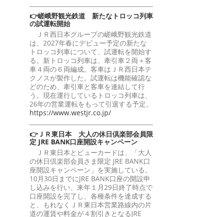
👉嵯峨野観光鉄道 新たなトロッコ列車
の試運転開始
ＪＲ西日本グループの嵯峨野観光鉄道
は、2027年春にデビュー予定の新たな
トロッコ列車について、試運転を開始す
る。新トロッコ列車は、牽引車２両＋客
車４両の６両編成。客車はＪＲ西日本テ
クノスが製作した。試運転は機能確認な
どのため、牽引車と客車を連結して行
う。現在運行しているトロッコ列車は、
26年の営業運転をもって引退する予定。
https://www.westjr.co.jp/
👉ＪＲ東日本 大人の休日倶楽部会員限
定 JRE BANK口座開設キャンペーン
ＪＲ東日本とビューカードは、「大人
の休日倶楽部会員さま限定 JRE BANK口
座開設キャンペーン」を実施している。
10月30日までにJRE BANK口座の開設申
し込みを行い、来年１月29日終了時点で
口座開設を完了し、各種条件を達成する
と、もれなくＪＲ東日本営業路線内の片
道の運賃や料金が４割引きとなるJRE