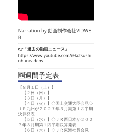
Narration by
動画制作会社VIDWE
B
👉「過去の動画ニュース」
https://www.youtube.com/@kotsushi
nbun/videos
🆕週間予定表
【８月１日（土）】
【２日（日）】
【３日（月）】
【４日（火）】◇国土交通大臣会見◇
ＪＲ九州が２０２７年３月期第１四半期
決算発表
【５日（水）】◇ＪＲ西日本が２０２
７年３月期第１四半期決算発表
【６日（木）】◇ＪＲ東海社長会見