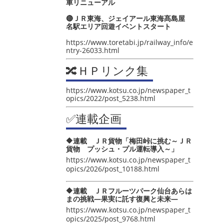
車リニューアル
🔴ＪＲ東海、ジェイアール東海髙島屋
名駅エリア回遊イベントスタート
https://www.toretabi.jp/railway_info/e
ntry-26033.html
🔀ＨＰリンク集
https://www.kotsu.co.jp/newspaper_t
opics/2022/post_5238.html
✅連載企画
🔶連載 ＪＲ貨物「梅田峠に挑む～ＪＲ
貨物 プッシュ・プル運転導入～」
https://www.kotsu.co.jp/newspaper_t
opics/2026/post_10188.html
🔶連載 ＪＲフルーツパーク仙台あらは
まの挑戦―果実に託す復興と未来―
https://www.kotsu.co.jp/newspaper_t
opics/2025/post_9768.html