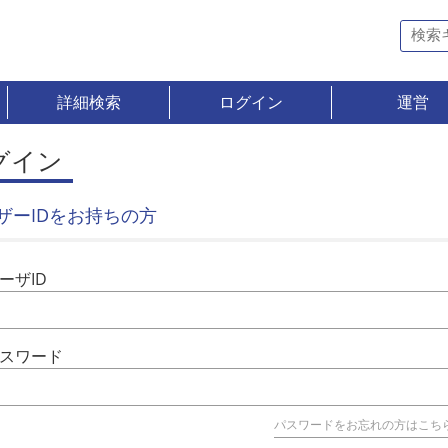
詳細検索
ログイン
運営
グイン
ザーIDをお持ちの方
ーザID
スワード
パスワードをお忘れの方はこち