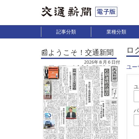
記事分類
業種分類
ロ
📰ようこそ！交通新聞
2026年８月６日付
ユー
ユ
パ