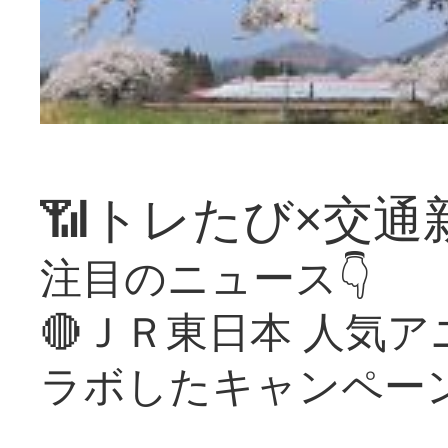
📶トレたび×交通
注目のニュース👇
🔴ＪＲ東日本 人気
ラボしたキャンペー