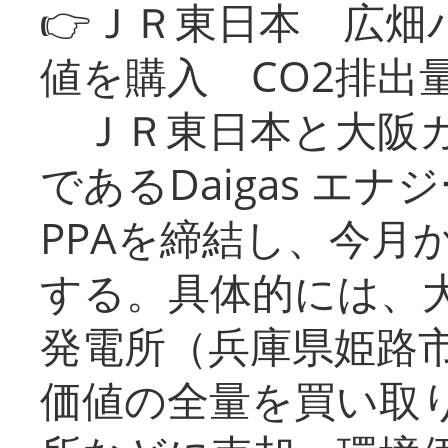
👉ＪＲ東日本 広畑
値を購入 CO2排出
ＪＲ東日本と大阪ガ
であるDaigas エ
PPAを締結し、今月
する。具体的には、
発電所（兵庫県姫路
価値の全量を買い取