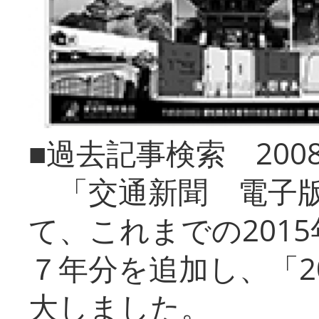
■過去記事検索 20
「交通新聞 電子版
て、これまでの201
７年分を追加し、「2
大しました