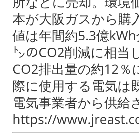
所などに売却。環境
本が大阪ガスから購
値は年間約5.3億kW
㌧のCO2削減に相当
CO2排出量の約12
際に使用する電気は
電気事業者から供給
https://www.jreast.co