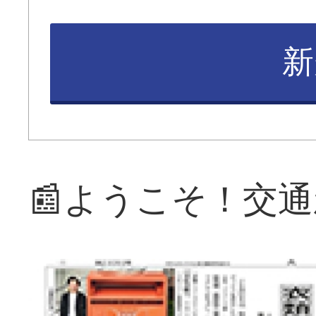
新
📰ようこそ！交