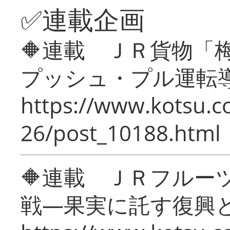
✅連載企画
🔶連載 ＪＲ貨物
プッシュ・プル運転
https://www.kotsu.c
26/post_10188.html
🔶連載 ＪＲフルー
戦―果実に託す復興