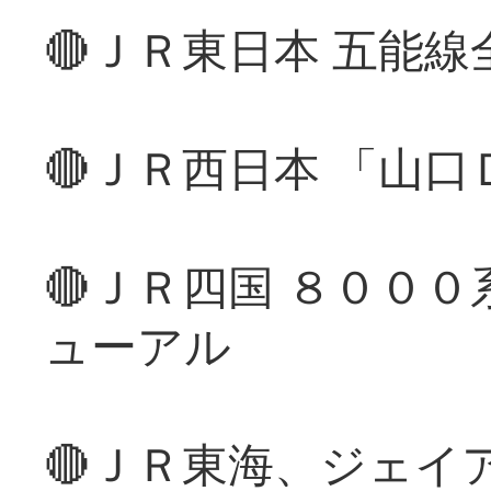
🔴ＪＲ東日本 五能
🔴ＪＲ西日本 「山
🔴ＪＲ四国 ８００
ューアル
🔴ＪＲ東海、ジェイ