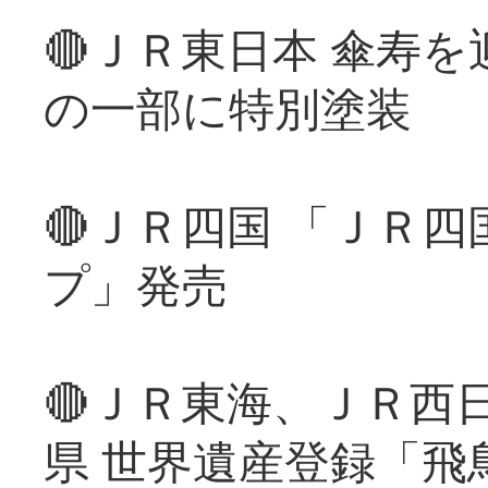
🔴ＪＲ東日本 傘寿
の一部に特別塗装
🔴ＪＲ四国 「ＪＲ
プ」発売
🔴ＪＲ東海、ＪＲ西
県 世界遺産登録「飛