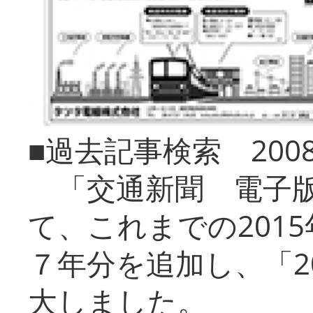
■過去記事検索 20
「交通新聞 電子版
て、これまでの201
７年分を追加し、「2
大しました