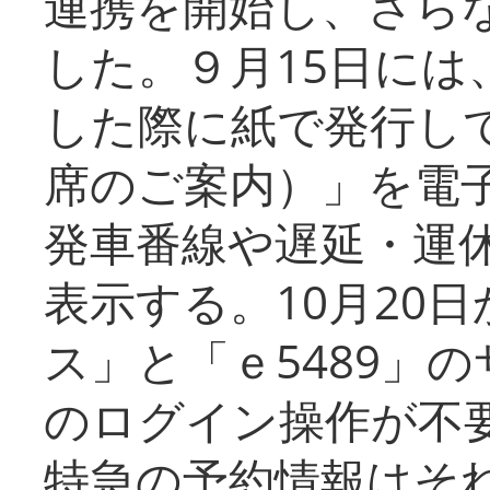
連携を開始し、さら
した。９月15日には
した際に紙で発行し
席のご案内）」を電
発車番線や遅延・運
表示する。10月20
ス」と「ｅ5489」
のログイン操作が不
特急の予約情報はそ