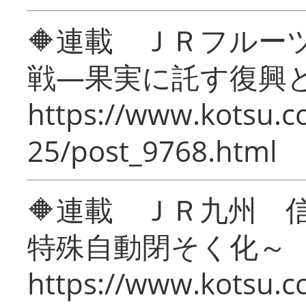
🔶連載 ＪＲフルー
戦―果実に託す復興
https://www.kotsu.c
25/post_9768.html
🔶連載 ＪＲ九州 
特殊自動閉そく化～
https://www.kotsu.c