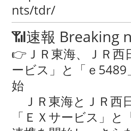
nts/tdr/
📶速報 Breaking 
👉ＪＲ東海、ＪＲ西
ービス」と「ｅ548
始
ＪＲ東海とＪＲ西日
「ＥＸサービス」と「