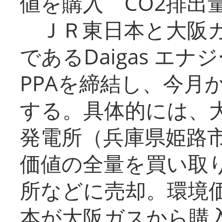
値を購入 CO2排出
ＪＲ東日本と大阪ガ
であるDaigas エ
PPAを締結し、今月
する。具体的には、
発電所（兵庫県姫路
価値の全量を買い取
所などに売却。環境
本が大阪ガスから購