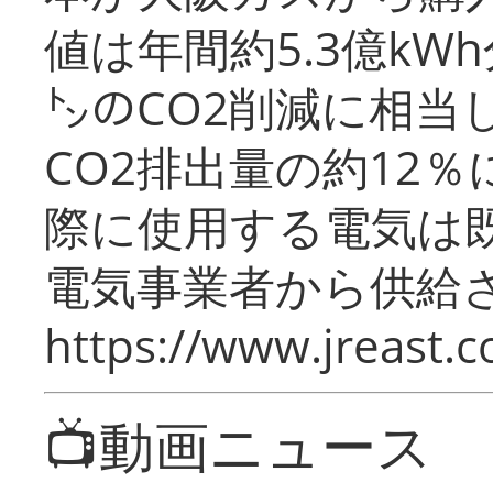
値は年間約5.3億kW
㌧のCO2削減に相当
CO2排出量の約12
際に使用する電気は
電気事業者から供給
https://www.jreast.co
📺動画ニュース