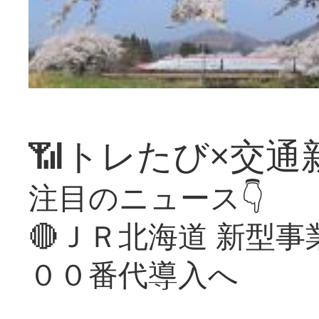
📶トレたび×交通
注目のニュース👇
🔴ＪＲ北海道 新型
００番代導入へ