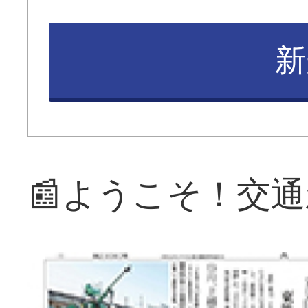
新
📰ようこそ！交