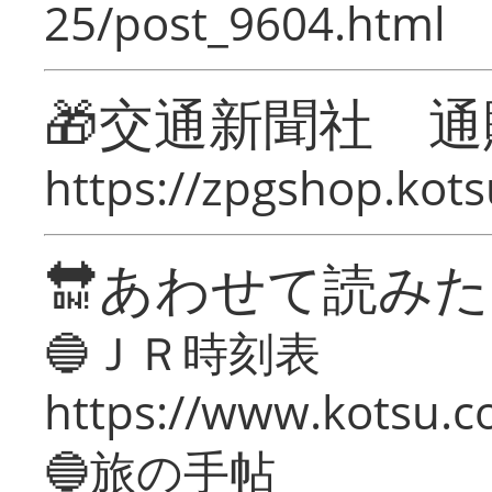
25/post_9604.html
🎁交通新聞社 通
https://zpgshop.kots
🔛あわせて読み
🔵ＪＲ時刻表
https://www.kotsu.co
🔵旅の手帖