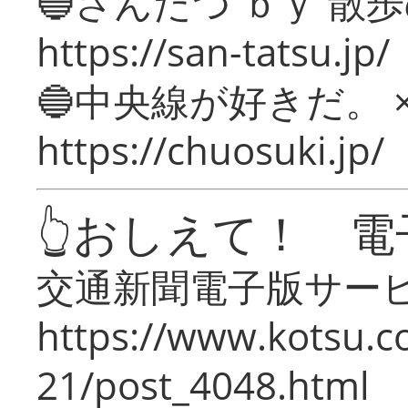
🔵さんたつ ｂｙ 散
https://san-tatsu.jp/
🔵中央線が好きだ。 
https://chuosuki.jp/
👆おしえて！ 電
交通新聞電子版サー
https://www.kotsu.c
21/post_4048.html