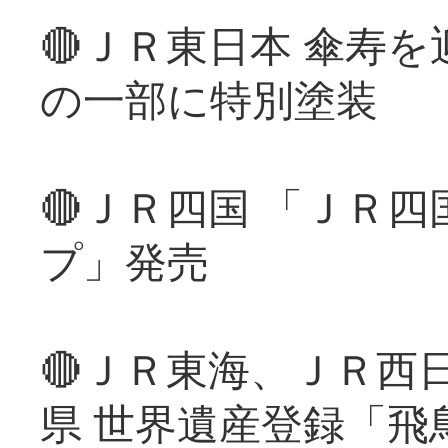
🔴ＪＲ東日本 傘寿
の一部に特別塗装
🔴ＪＲ四国 「ＪＲ
プ」発売
🔴ＪＲ東海、ＪＲ西
県 世界遺産登録「飛