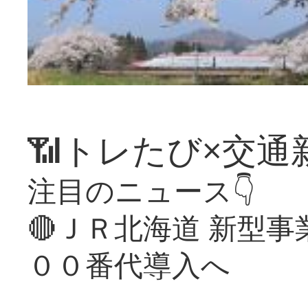
📶トレたび×交通
注目のニュース👇
🔴ＪＲ北海道 新型
００番代導入へ