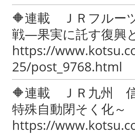
🔶連載 ＪＲフルー
戦―果実に託す復興
https://www.kotsu.c
25/post_9768.html
🔶連載 ＪＲ九州 
特殊自動閉そく化～
https://www.kotsu.c