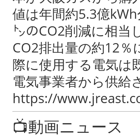
値は年間約5.3億kW
㌧のCO2削減に相当
CO2排出量の約12
際に使用する電気は
電気事業者から供給
https://www.jreast.co
📺動画ニュース