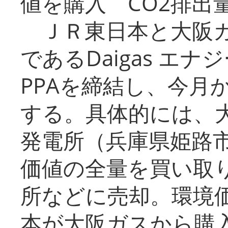
値を購入 CO2排出
ＪＲ東日本と大阪ガ
であるDaigas エ
PPAを締結し、今月
する。具体的には、
発電所（兵庫県姫路
価値の全量を買い取
所などに売却。環境
本が大阪ガスから購