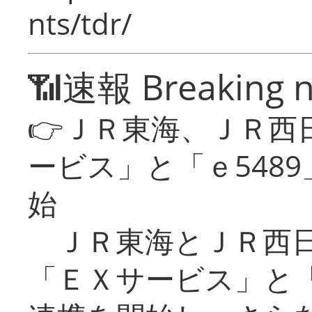
nts/tdr/
📶速報 Breaking 
👉ＪＲ東海、ＪＲ西
ービス」と「ｅ548
始
ＪＲ東海とＪＲ西日
「ＥＸサービス」と「