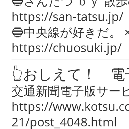
🔵さんたつ ｂｙ 散
https://san-tatsu.jp/
🔵中央線が好きだ。 
https://chuosuki.jp/
👆おしえて！ 電
交通新聞電子版サー
https://www.kotsu.c
21/post_4048.html