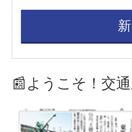
新
📰ようこそ！交