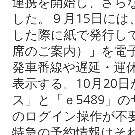
連携を開始し、さら
した。９月15日には
した際に紙で発行し
席のご案内）」を電
発車番線や遅延・運
表示する。10月20
ス」と「ｅ5489」
のログイン操作が不
特急の予約情報はそ