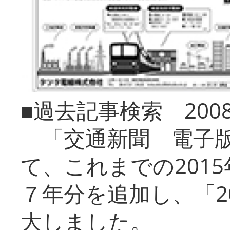
■過去記事検索 20
「交通新聞 電子版
て、これまでの201
７年分を追加し、「2
大しました