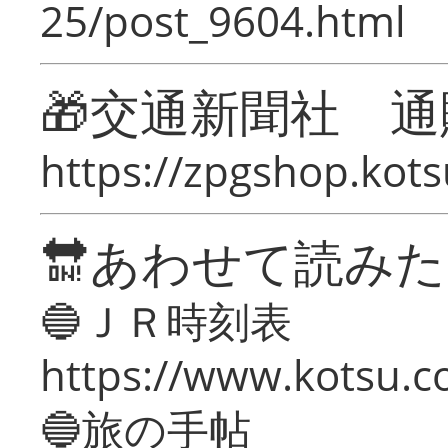
25/post_9604.html
🎁交通新聞社 通
https://zpgshop.kots
🔛あわせて読み
🔵ＪＲ時刻表
https://www.kotsu.co
🔵旅の手帖