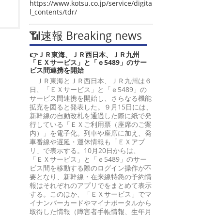
https://www.kotsu.co.jp/service/digita
l_contents/tdr/
📶速報 Breaking news
👉ＪＲ東海、ＪＲ西日本、ＪＲ九州
「ＥＸサービス」と「ｅ5489」のサー
ビス間連携を開始
ＪＲ東海とＪＲ西日本、ＪＲ九州は６
日、「ＥＸサービス」と「ｅ5489」の
サービス間連携を開始し、さらなる機能
拡充を図ると発表した。９月15日には、
新幹線の自動改札を通過した際に紙で発
行している「ＥＸご利用票（座席のご案
内）」を電子化。列車や座席に加え、発
車番線や遅延・運休情報も「ＥＸアプ
リ」で表示する。10月20日からは、
「ＥＸサービス」と「ｅ5489」のサー
ビス間を移動する際のログイン操作が不
要となり、新幹線・在来線特急の予約情
報はそれぞれのアプリでをまとめて表示
する。このほか、「ＥＸサービス」でマ
イナンバーカードやマイナポータルから
取得した情報（障害者手帳情報、生年月