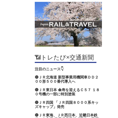
📶トレたび×交通新聞
注目のニュース👇
🔴ＪＲ北海道 新型事業用機関車ＤＤ２
００形５００番代導入へ
🔴ＪＲ東日本 傘寿を迎えるＣ５７ １８
０号機の一部に特別塗装
🔴ＪＲ四国 「ＪＲ四国８０００系キッ
ズキャップ」発売
🔴ＪＲ東海、ＪＲ西日本、近畿日本鉄