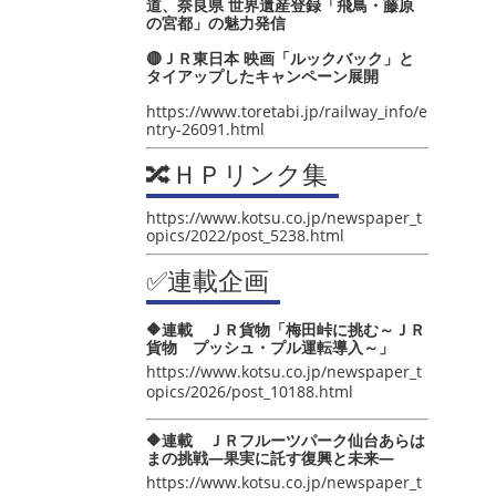
道、奈良県 世界遺産登録「飛鳥・藤原
の宮都」の魅力発信
🔴ＪＲ東日本 映画「ルックバック」と
タイアップしたキャンペーン展開
https://www.toretabi.jp/railway_info/e
ntry-26091.html
🔀ＨＰリンク集
https://www.kotsu.co.jp/newspaper_t
opics/2022/post_5238.html
✅連載企画
🔶連載 ＪＲ貨物「梅田峠に挑む～ＪＲ
貨物 プッシュ・プル運転導入～」
https://www.kotsu.co.jp/newspaper_t
opics/2026/post_10188.html
🔶連載 ＪＲフルーツパーク仙台あらは
まの挑戦―果実に託す復興と未来―
https://www.kotsu.co.jp/newspaper_t