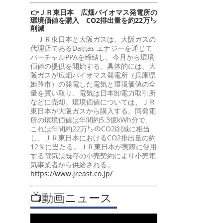
👉ＪＲ東日本 広畑バイオマス発電所の
環境価値を購入 CO2排出量を約22万㌧
削減
ＪＲ東日本と大阪ガスは、大阪ガスの
代理店であるDaigas エナジーを通じて
バーチャルPPAを締結し、今月から環境
価値の提供を開始する。具体的には、大
阪ガスが広畑バイオマス発電所（兵庫県
姫路市）の発電した電気と環境価値の全
量を買い取り、電気は日本卸電力取引所
などに売却。環境価値については、ＪＲ
東日本が大阪ガスから購入する。同発電
所の環境価値は年間約5.3億kWh分で、
これは年間約22万㌧のCO2削減に相当
し、ＪＲ東日本におけるCO2排出量の約
12％に当たる。ＪＲ東日本が実際に使用
する電気は既存の小売契約により小売電
気事業者から供給される。
https://www.jreast.co.jp/
📺動画ニュース