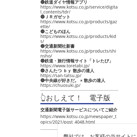
🔵鉄道ダイヤ情報アプリ
https://www.kotsu.co.jp/service/digita
l_contents/tdr/
🔵ＪＲガゼット
https://www.kotsu.co.jp/products/gaz
ette/
🔵こどものほん
https://www.kotsu.co.jp/products/kid
s/
🔵交通新聞社新書
https://www.kotsu.co.jp/products/shi
nsho/
🔵鉄道・旅行情報サイト「トレたび」
https://www.toretabi.jp/
🔵さんたつ ｂｙ 散歩の達人
https://san-tatsu.jp/
🔵中央線が好きだ。 × 散歩の達人
https://chuosuki.jp/
👆おしえて！ 電子版
交通新聞電子版サービスについてご紹介
https://www.kotsu.co.jp/newspaper_t
opics/2021/post_4048.html
弊社では、お客様の当サイトに