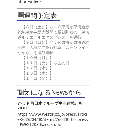
nbun/videos
🆕週間予定表
【８日（土）】◇ＪＲ東海が東海道新
幹線東京―新大阪間で翌朝到着の「東海
道ルミエールエクスプレス」を運行
【９日（日）】◇ＪＲ東海が東海道線
三島―大垣間で夜行列車「ムーンライト
ながら」を復刻運転
【１０日（月）】
【１１日（火）】◇山の日
【１２日（水）】
【１３日（木）】
【１４日（金）】
📶気になるNewsから
👉ＪＲ西日本グループ中期経営計画
2030
https://www.westjr.co.jp/press/articl
e/2026/04/30/items/260430_00_press_
JRWEST2030keikaku.pdf