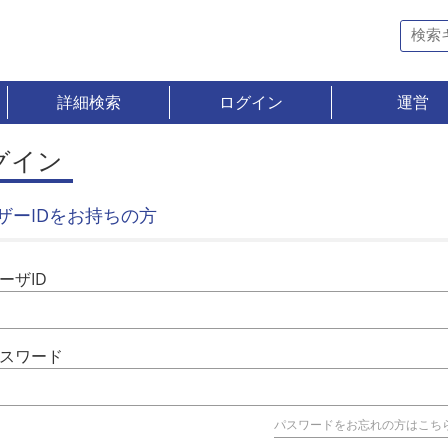
詳細検索
ログイン
運営
グイン
ザーIDをお持ちの方
ーザID
スワード
パスワードをお忘れの方はこち