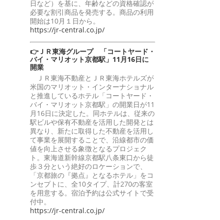
日など）を基に、年齢などの資格確認が
必要な割引商品を発売する。商品の利用
開始は10月１日から。
https://jr-central.co.jp/
👉ＪＲ東海グループ 「コートヤード・
バイ・マリオット京都駅」11月16日に
開業
ＪＲ東海不動産とＪＲ東海ホテルズが
米国のマリオット・インターナショナル
と推進しているホテル「コートヤード・
バイ・マリオット京都駅」の開業日が11
月16日に決定した。同ホテルは、従来の
駅ビルや保有不動産を活用した開発とは
異なり、新たに取得した不動産を活用し
て事業を展開することで、沿線都市の価
値を向上させる象徴となるプロジェク
ト。東海道新幹線京都駅八条東口から徒
歩３分という絶好のロケーションで、
「京都旅の『拠点』となるホテル」をコ
ンセプトに、全10タイプ、計270の客室
を用意する。宿泊予約は公式サイトで受
付中。
https://jr-central.co.jp/