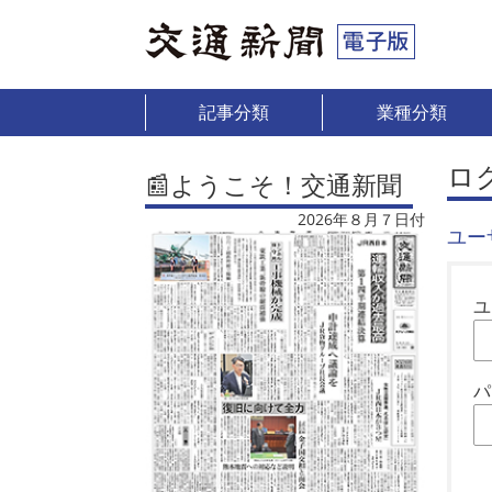
記事分類
業種分類
ロ
📰ようこそ！交通新聞
2026年８月７日付
ユー
ユ
パ