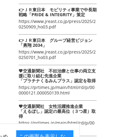
👉ＪＲ東日本 モビリティ事業で中長期
戦略「PRIDE & INTEGRITY」策定
https://www.jreast.co.jp/press/2025/2
0250909_ho03.pdf
👉ＪＲ東日本 グループ経営ビジョン
「勇翔 2034」
https://www.jreast.co.jp/press/2025/2
0250701_ho03.pdf
💖交通新聞社 不妊治療と仕事の両立支
援に取り組む先進企業
「プラチナくるみんプラス」認定を取得
https://prtimes.jp/main/html/rd/p/00
0000121.000050139.html
💖交通新聞社 女性活躍推進企業
「えるぼし」認定の最高位（３つ星）取
得
https://prtimes.jp/main/html/rd/p/00
0000105.000050139.html
ため
この画面を表示しな