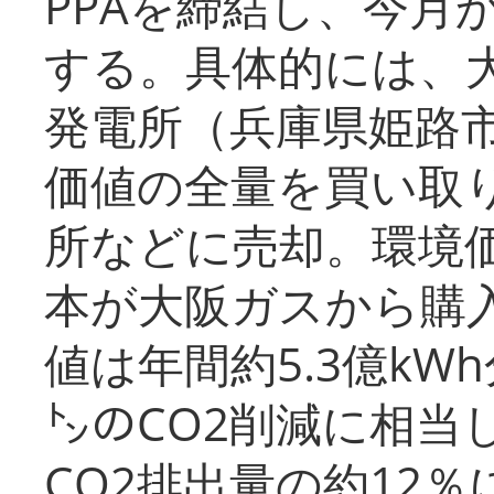
PPAを締結し、今月
する。具体的には、
発電所（兵庫県姫路
価値の全量を買い取
所などに売却。環境
本が大阪ガスから購
値は年間約5.3億kW
㌧のCO2削減に相当
CO2排出量の約12