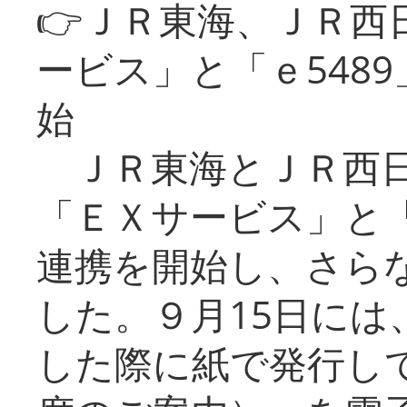
👉ＪＲ東海、ＪＲ西
ービス」と「ｅ548
始
ＪＲ東海とＪＲ西日
「ＥＸサービス」と「
連携を開始し、さら
した。９月15日には
した際に紙で発行し