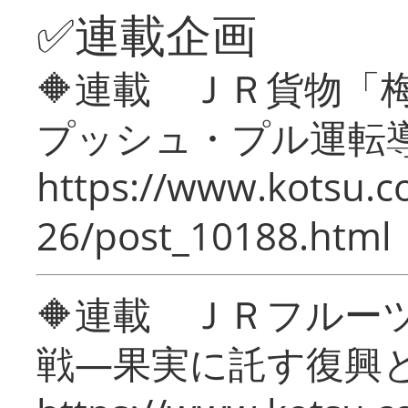
✅連載企画
🔶連載 ＪＲ貨物
プッシュ・プル運転
https://www.kotsu.c
26/post_10188.html
🔶連載 ＪＲフルー
戦―果実に託す復興