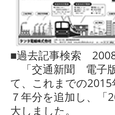
■過去記事検索 20
「交通新聞 電子版
て、これまでの201
７年分を追加し、「2
大しました