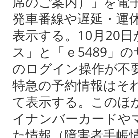
席のご案内）」を電
発車番線や遅延・運
表示する。10月20
ス」と「ｅ5489」
のログイン操作が不
特急の予約情報はそ
て表示する。このほ
イナンバーカードや
た情報（障害者手帳