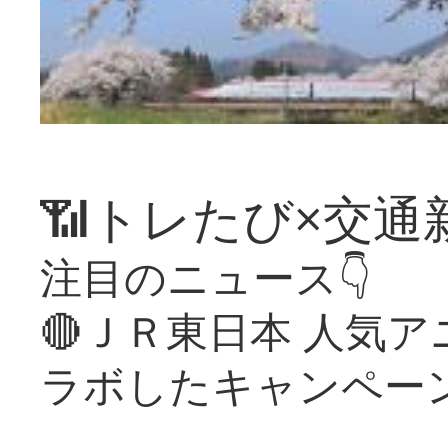
📶トレたび×交通
注目のニュース👇
🔴ＪＲ東日本 人気
ラボしたキャンペー