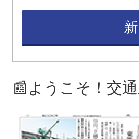
新
📰ようこそ！交