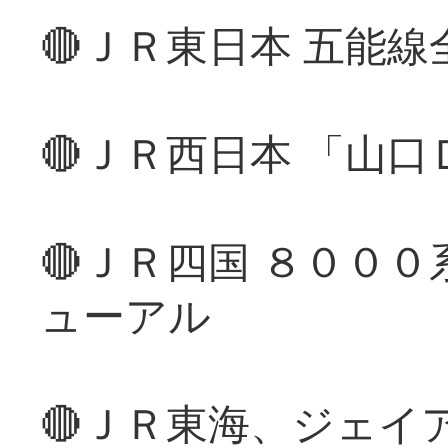
🔴ＪＲ東日本 五能
🔴ＪＲ西日本 「山
🔴ＪＲ四国 ８００
ューアル
🔴ＪＲ東海、ジェイ