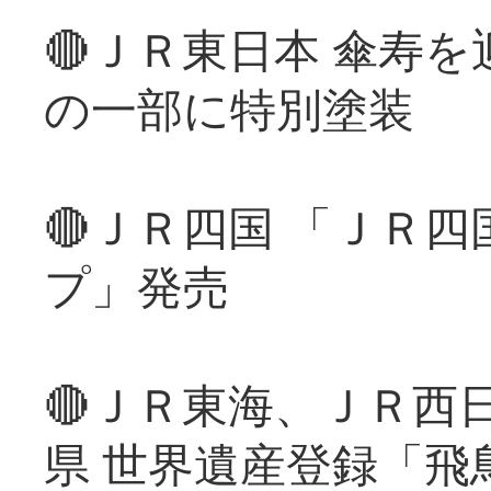
🔴ＪＲ東日本 傘寿
の一部に特別塗装
🔴ＪＲ四国 「ＪＲ
プ」発売
🔴ＪＲ東海、ＪＲ西
県 世界遺産登録「飛