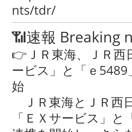
nts/tdr/
📶速報 Breaking 
👉ＪＲ東海、ＪＲ西
ービス」と「ｅ548
始
ＪＲ東海とＪＲ西日
「ＥＸサービス」と「