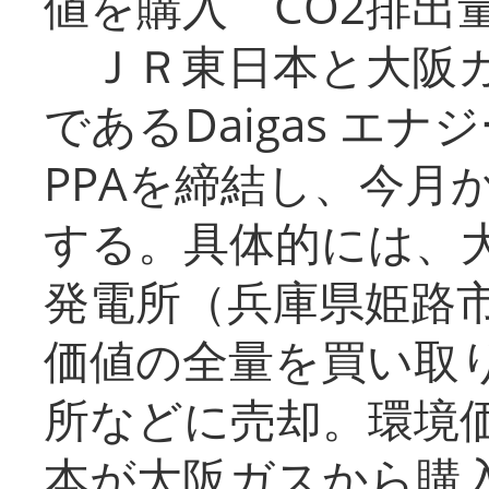
値を購入 CO2排出
ＪＲ東日本と大阪ガ
であるDaigas エ
PPAを締結し、今月
する。具体的には、
発電所（兵庫県姫路
価値の全量を買い取
所などに売却。環境
本が大阪ガスから購