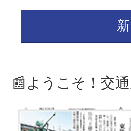
新
📰ようこそ！交