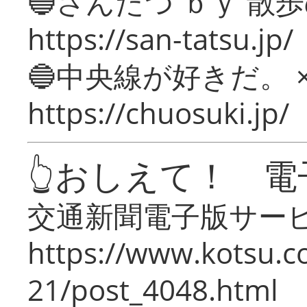
🔵さんたつ ｂｙ 散
https://san-tatsu.jp/
🔵中央線が好きだ。 
https://chuosuki.jp/
👆おしえて！ 電
交通新聞電子版サー
https://www.kotsu.c
21/post_4048.html