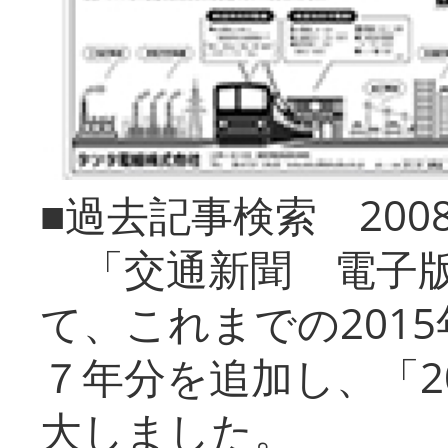
■過去記事検索 20
「交通新聞 電子版
て、これまでの201
７年分を追加し、「2
大しました