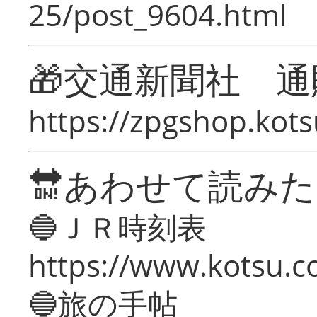
25/post_9604.html
🎁交通新聞社 通
https://zpgshop.kots
🔛あわせて読み
🔵ＪＲ時刻表
https://www.kotsu.co
🔵旅の手帖