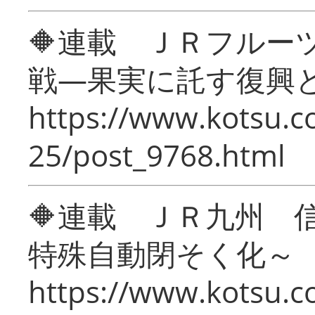
🔶連載 ＪＲフルー
戦―果実に託す復興
https://www.kotsu.c
25/post_9768.html
🔶連載 ＪＲ九州 
特殊自動閉そく化～
https://www.kotsu.c