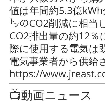
値は年間約5.3億kW
㌧のCO2削減に相当
CO2排出量の約12
際に使用する電気は
電気事業者から供給
https://www.jreast.co
📺動画ニュース