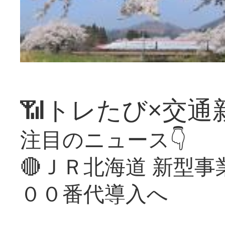
📶トレたび×交通
注目のニュース👇
🔴ＪＲ北海道 新型
００番代導入へ