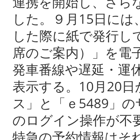
連携を開始し、さら
した。９月15日には
した際に紙で発行し
席のご案内）」を電
発車番線や遅延・運
表示する。10月20
ス」と「ｅ5489」
のログイン操作が不
特急の予約情報はそ