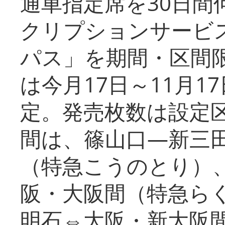
通車指定席を30日間
クリプションサービス
パス」を期間・区間
は今月17日～11月
定。発売枚数は設定
間は、篠山口―新三
（特急こうのとり）
阪・大阪間（特急ら
明石⇔大阪・新大阪