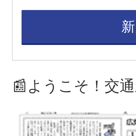
新
📰ようこそ！交