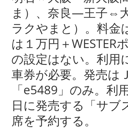
ま）、奈良―王子⇔
ラクやまと）。料金
は１万円＋WESTER
の設定はない。利用
車券が必要。発売は
「e5489」のみ。
日に発売する「サブ
席を予約する。