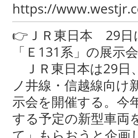
https://www.westjr.c
👉ＪＲ東日本 29
「Ｅ131系」の展示
ＪＲ東日本は29日
ノ井線・信越線向け新
示会を開催する。今
する予定の新型車両
て」もらおうと企画し