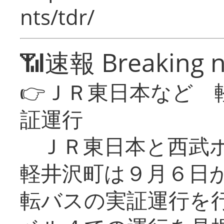
nts/tdr/
📶速報 Breaking 
👉ＪＲ東日本など 
証運行
ＪＲ東日本と西武ホ
軽井沢町は９月６日か
転バスの実証運行を