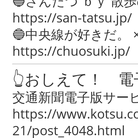
🔵さんたつ ｂｙ 散
https://san-tatsu.jp/
🔵中央線が好きだ。 
https://chuosuki.jp/
👆おしえて！ 電
交通新聞電子版サー
https://www.kotsu.c
21/post_4048.html