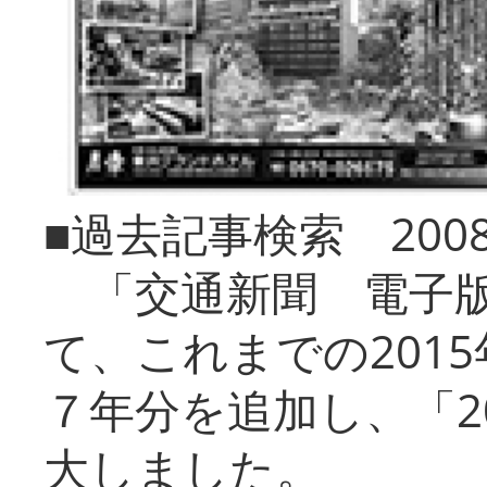
■過去記事検索 20
「交通新聞 電子版
て、これまでの201
７年分を追加し、「2
大しました