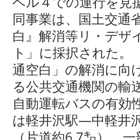
ベル４での運行を見
同事業は、国土交通
白』解消等リ・デザ
ト」に採択された。
通空白」の解消に向
る公共交通機関の輸
自動運転バスの有効
は軽井沢駅―中軽井
（片道約6.7㌔）、