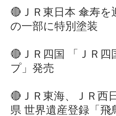
🔴ＪＲ東日本 傘寿
の一部に特別塗装
🔴ＪＲ四国 「ＪＲ
プ」発売
🔴ＪＲ東海、ＪＲ西
県 世界遺産登録「飛