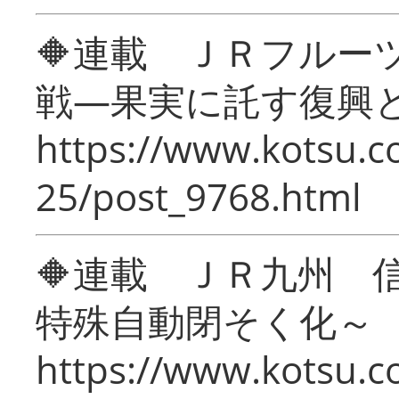
🔶連載 ＪＲフルー
戦―果実に託す復興
https://www.kotsu.c
25/post_9768.html
🔶連載 ＪＲ九州 
特殊自動閉そく化～
https://www.kotsu.c