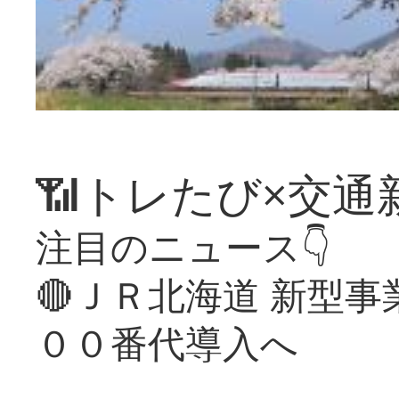
📶トレたび×交通
注目のニュース👇
🔴ＪＲ北海道 新型
００番代導入へ