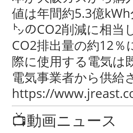
値は年間約5.3億kW
㌧のCO2削減に相当
CO2排出量の約12
際に使用する電気は
電気事業者から供給
https://www.jreast.co
📺動画ニュース