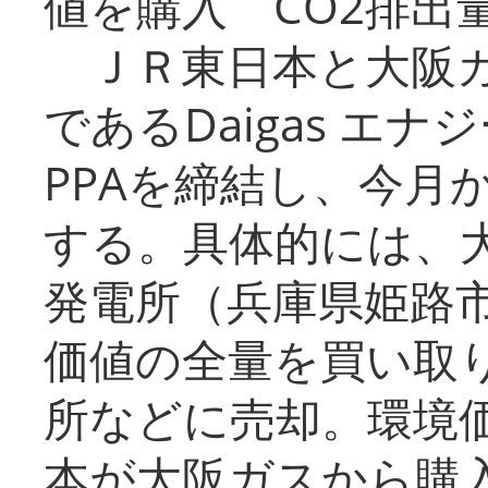
値を購入 CO2排出
ＪＲ東日本と大阪ガ
であるDaigas エ
PPAを締結し、今月
する。具体的には、
発電所（兵庫県姫路
価値の全量を買い取
所などに売却。環境
本が大阪ガスから購