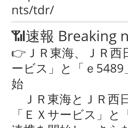
nts/tdr/
📶速報 Breaking 
👉ＪＲ東海、ＪＲ西
ービス」と「ｅ548
始
ＪＲ東海とＪＲ西日
「ＥＸサービス」と「