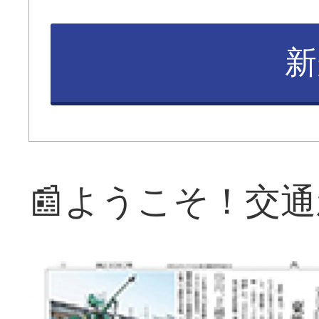
新
📰ようこそ！交