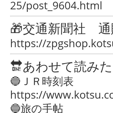
25/post_9604.html
🎁交通新聞社 通
https://zpgshop.kots
🔛あわせて読み
🔵ＪＲ時刻表
https://www.kotsu.co
🔵旅の手帖