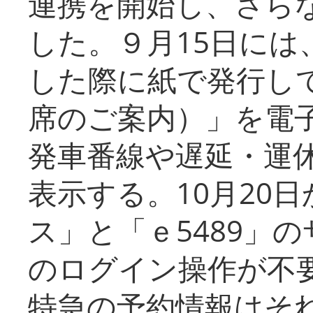
連携を開始し、さら
した。９月15日には
した際に紙で発行し
席のご案内）」を電
発車番線や遅延・運
表示する。10月20
ス」と「ｅ5489」
のログイン操作が不
特急の予約情報はそ