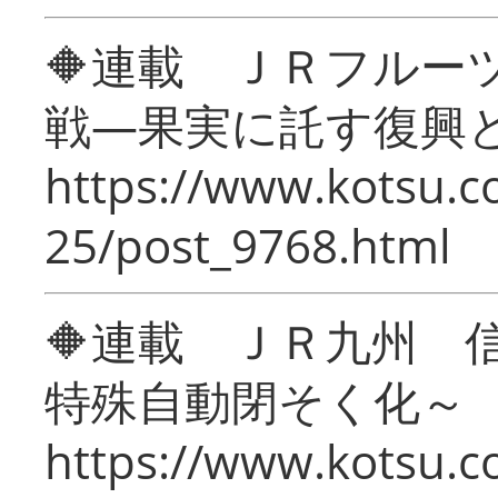
🔶連載 ＪＲフルー
戦―果実に託す復興
https://www.kotsu.c
25/post_9768.html
🔶連載 ＪＲ九州 
特殊自動閉そく化～
https://www.kotsu.c