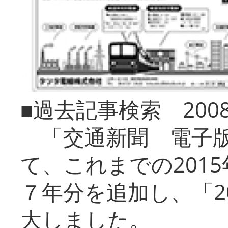
■過去記事検索 20
「交通新聞 電子版
て、これまでの201
７年分を追加し、「2
大しました