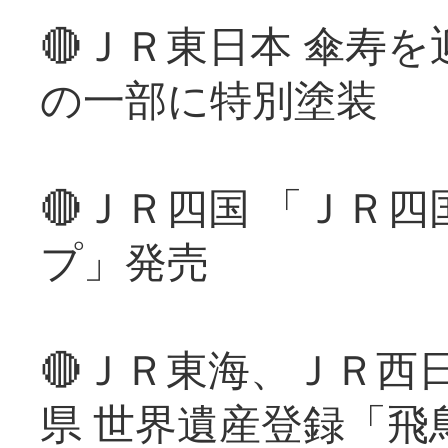
🔴ＪＲ東日本 傘寿
の一部に特別塗装
🔴ＪＲ四国 「ＪＲ
プ」発売
🔴ＪＲ東海、ＪＲ西
県 世界遺産登録「飛