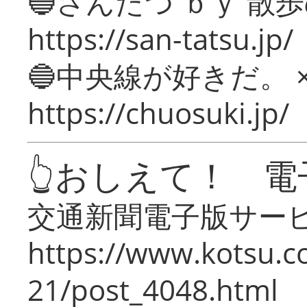
🔵さんたつ ｂｙ 散
https://san-tatsu.jp/
🔵中央線が好きだ。 
https://chuosuki.jp/
👆おしえて！ 電
交通新聞電子版サー
https://www.kotsu.c
21/post_4048.html