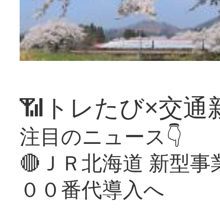
📶トレたび×交通
注目のニュース👇
🔴ＪＲ北海道 新型
００番代導入へ