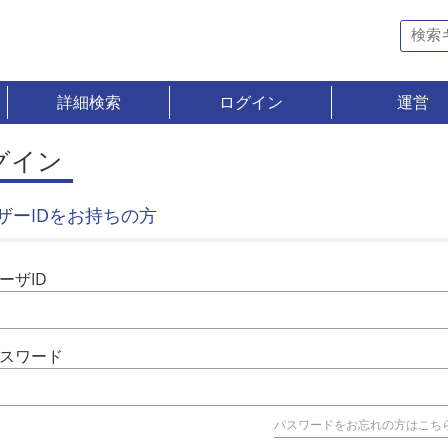
詳細検索
ログイン
運営
グイン
ザーIDをお持ちの方
ーザID
スワード
パスワードをお忘れの方はこち