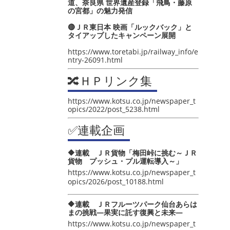
道、奈良県 世界遺産登録「飛鳥・藤原
の宮都」の魅力発信
🔴ＪＲ東日本 映画「ルックバック」と
タイアップしたキャンペーン展開
https://www.toretabi.jp/railway_info/e
ntry-26091.html
🔀ＨＰリンク集
https://www.kotsu.co.jp/newspaper_t
opics/2022/post_5238.html
✅連載企画
🔶連載 ＪＲ貨物「梅田峠に挑む～ＪＲ
貨物 プッシュ・プル運転導入～」
https://www.kotsu.co.jp/newspaper_t
opics/2026/post_10188.html
🔶連載 ＪＲフルーツパーク仙台あらは
まの挑戦―果実に託す復興と未来―
https://www.kotsu.co.jp/newspaper_t