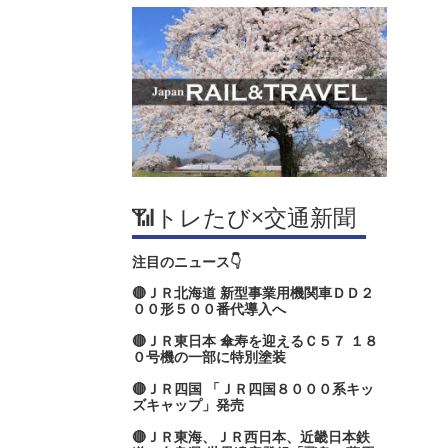
📶トレたび×交通新聞
注目のニュース👇
🔴ＪＲ北海道 新型事業用機関車ＤＤ２
００形５００番代導入へ
🔴ＪＲ東日本 傘寿を迎えるＣ５７ １８
０号機の一部に特別塗装
🔴ＪＲ四国 「ＪＲ四国８０００系キッ
ズキャップ」発売
🔴ＪＲ東海、ＪＲ西日本、近畿日本鉄