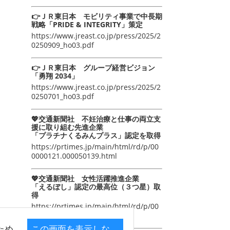
👉ＪＲ東日本 モビリティ事業で中長期
戦略「PRIDE & INTEGRITY」策定
https://www.jreast.co.jp/press/2025/2
0250909_ho03.pdf
👉ＪＲ東日本 グループ経営ビジョン
「勇翔 2034」
https://www.jreast.co.jp/press/2025/2
0250701_ho03.pdf
💖交通新聞社 不妊治療と仕事の両立支
援に取り組む先進企業
「プラチナくるみんプラス」認定を取得
https://prtimes.jp/main/html/rd/p/00
0000121.000050139.html
💖交通新聞社 女性活躍推進企業
「えるぼし」認定の最高位（３つ星）取
得
https://prtimes.jp/main/html/rd/p/00
0000105.000050139.html
ため
この画面を表示しな