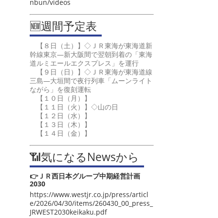
nbun/videos
🆕週間予定表
【８日（土）】◇ＪＲ東海が東海道新
幹線東京―新大阪間で翌朝到着の「東海
道ルミエールエクスプレス」を運行
【９日（日）】◇ＪＲ東海が東海道線
三島―大垣間で夜行列車「ムーンライト
ながら」を復刻運転
【１０日（月）】
【１１日（火）】◇山の日
【１２日（水）】
【１３日（木）】
【１４日（金）】
📶気になるNewsから
👉ＪＲ西日本グループ中期経営計画
2030
https://www.westjr.co.jp/press/articl
e/2026/04/30/items/260430_00_press_
JRWEST2030keikaku.pdf