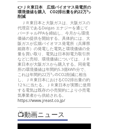
👉ＪＲ東日本 広畑バイオマス発電所の
環境価値を購入 CO2排出量を約22万㌧
削減
ＪＲ東日本と大阪ガスは、大阪ガスの
代理店であるDaigas エナジーを通じて
バーチャルPPAを締結し、今月から環境
価値の提供を開始する。具体的には、大
阪ガスが広畑バイオマス発電所（兵庫県
姫路市）の発電した電気と環境価値の全
量を買い取り、電気は日本卸電力取引所
などに売却。環境価値については、ＪＲ
東日本が大阪ガスから購入する。同発電
所の環境価値は年間約5.3億kWh分で、
これは年間約22万㌧のCO2削減に相当
し、ＪＲ東日本におけるCO2排出量の約
12％に当たる。ＪＲ東日本が実際に使用
する電気は既存の小売契約により小売電
気事業者から供給される。
https://www.jreast.co.jp/
📺動画ニュース