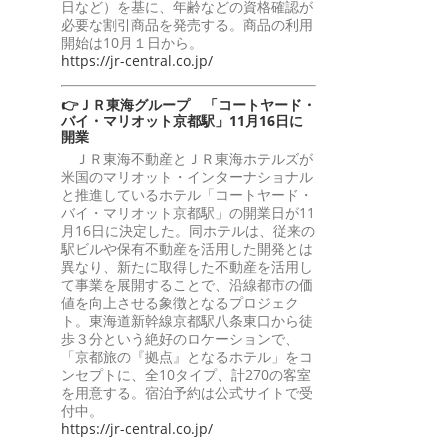
日など）を基に、年齢などの資格確認が
必要な割引商品を発売する。商品の利用
開始は10月１日から。
https://jr-central.co.jp/
👉ＪＲ東海グループ 「コートヤード・
バイ・マリオット京都駅」11月16日に
開業
ＪＲ東海不動産とＪＲ東海ホテルズが
米国のマリオット・インターナショナル
と推進しているホテル「コートヤード・
バイ・マリオット京都駅」の開業日が11
月16日に決定した。同ホテルは、従来の
駅ビルや保有不動産を活用した開発とは
異なり、新たに取得した不動産を活用し
て事業を展開することで、沿線都市の価
値を向上させる象徴となるプロジェク
ト。東海道新幹線京都駅八条東口から徒
歩３分という絶好のロケーションで、
「京都旅の『拠点』となるホテル」をコ
ンセプトに、全10タイプ、計270の客室
を用意する。宿泊予約は公式サイトで受
付中。
https://jr-central.co.jp/