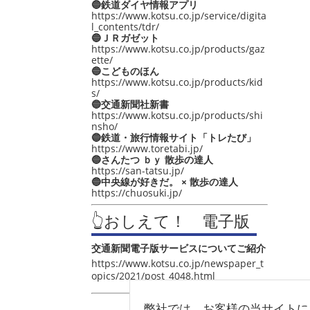
🔵鉄道ダイヤ情報アプリ
https://www.kotsu.co.jp/service/digita
l_contents/tdr/
🔵ＪＲガゼット
https://www.kotsu.co.jp/products/gaz
ette/
🔵こどものほん
https://www.kotsu.co.jp/products/kid
s/
🔵交通新聞社新書
https://www.kotsu.co.jp/products/shi
nsho/
🔵鉄道・旅行情報サイト「トレたび」
https://www.toretabi.jp/
🔵さんたつ ｂｙ 散歩の達人
https://san-tatsu.jp/
🔵中央線が好きだ。 × 散歩の達人
https://chuosuki.jp/
👆おしえて！ 電子版
交通新聞電子版サービスについてご紹介
https://www.kotsu.co.jp/newspaper_t
opics/2021/post_4048.html
弊社では、お客様の当サイトに