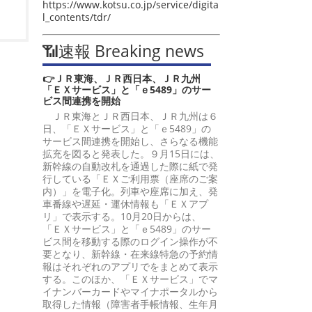
https://www.kotsu.co.jp/service/digita
l_contents/tdr/
📶速報 Breaking news
👉ＪＲ東海、ＪＲ西日本、ＪＲ九州
「ＥＸサービス」と「ｅ5489」のサー
ビス間連携を開始
ＪＲ東海とＪＲ西日本、ＪＲ九州は６
日、「ＥＸサービス」と「ｅ5489」の
サービス間連携を開始し、さらなる機能
拡充を図ると発表した。９月15日には、
新幹線の自動改札を通過した際に紙で発
行している「ＥＸご利用票（座席のご案
内）」を電子化。列車や座席に加え、発
車番線や遅延・運休情報も「ＥＸアプ
リ」で表示する。10月20日からは、
「ＥＸサービス」と「ｅ5489」のサー
ビス間を移動する際のログイン操作が不
要となり、新幹線・在来線特急の予約情
報はそれぞれのアプリでをまとめて表示
する。このほか、「ＥＸサービス」でマ
イナンバーカードやマイナポータルから
取得した情報（障害者手帳情報、生年月