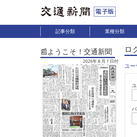
記事分類
業種分類
ロ
📰ようこそ！交通新聞
2026年８月７日付
ユー
ユ
パ