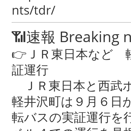
nts/tdr/
📶速報 Breaking 
👉ＪＲ東日本など 
証運行
ＪＲ東日本と西武ホ
軽井沢町は９月６日か
転バスの実証運行を