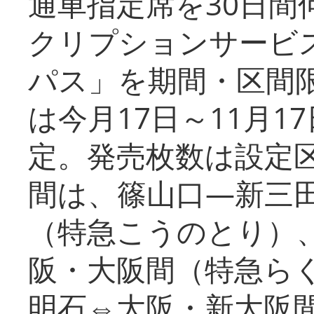
通車指定席を30日間
クリプションサービス
パス」を期間・区間
は今月17日～11月
定。発売枚数は設定
間は、篠山口―新三
（特急こうのとり）
阪・大阪間（特急ら
明石⇔大阪・新大阪