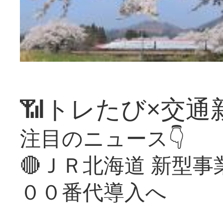
📶トレたび×交通
注目のニュース👇
🔴ＪＲ北海道 新型
００番代導入へ