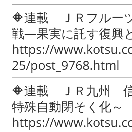
🔶連載 ＪＲフルー
戦―果実に託す復興
https://www.kotsu.c
25/post_9768.html
🔶連載 ＪＲ九州 
特殊自動閉そく化～
https://www.kotsu.c