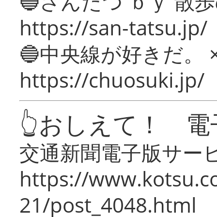
🔵さんたつ ｂｙ 散
https://san-tatsu.jp/
🔵中央線が好きだ。 
https://chuosuki.jp/
👆おしえて！ 電
交通新聞電子版サー
https://www.kotsu.c
21/post_4048.html