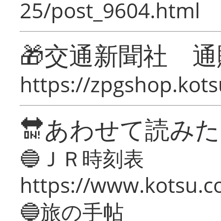
25/post_9604.html
🎁交通新聞社 通
https://zpgshop.kots
🔛あわせて読み
🔵ＪＲ時刻表
https://www.kotsu.co
🔵旅の手帖