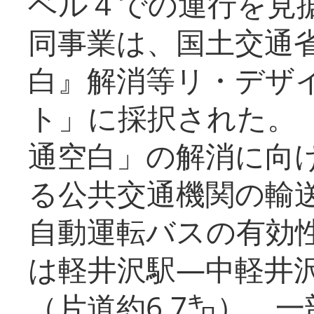
ベル４での運行を見
同事業は、国土交通
白』解消等リ・デザ
ト」に採択された。
通空白」の解消に向
る公共交通機関の輸
自動運転バスの有効
は軽井沢駅―中軽井
（片道約6.7㌔）、