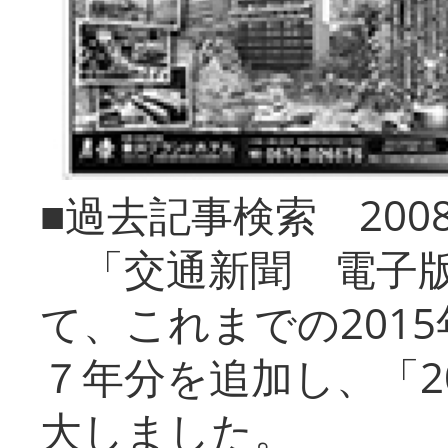
■過去記事検索 20
「交通新聞 電子版
て、これまでの201
７年分を追加し、「2
大しました