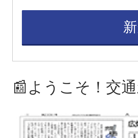
新
📰ようこそ！交