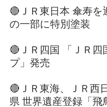
🔴ＪＲ東日本 傘寿
の一部に特別塗装
🔴ＪＲ四国 「ＪＲ
プ」発売
🔴ＪＲ東海、ＪＲ西
県 世界遺産登録「飛