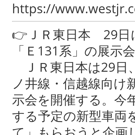
https://www.westjr.c
👉ＪＲ東日本 29
「Ｅ131系」の展示
ＪＲ東日本は29日
ノ井線・信越線向け新
示会を開催する。今
する予定の新型車両
て」もらおうと企画し