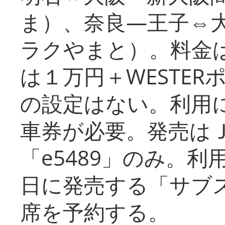
ま）、奈良―王子⇔
ラクやまと）。料金
は１万円＋WESTER
の設定はない。利用
車券が必要。発売は
「e5489」のみ。
日に発売する「サブ
席を予約する。