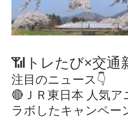
📶トレたび×交通
注目のニュース👇
🔴ＪＲ東日本 人気
ラボしたキャンペー