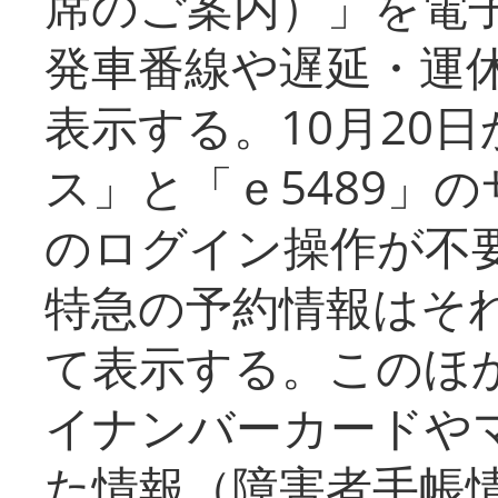
席のご案内）」を電
発車番線や遅延・運
表示する。10月20
ス」と「ｅ5489」
のログイン操作が不
特急の予約情報はそ
て表示する。このほ
イナンバーカードや
た情報（障害者手帳