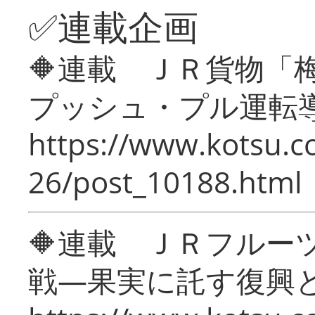
✅連載企画
🔶連載 ＪＲ貨物
プッシュ・プル運転
https://www.kotsu.c
26/post_10188.html
🔶連載 ＪＲフルー
戦―果実に託す復興