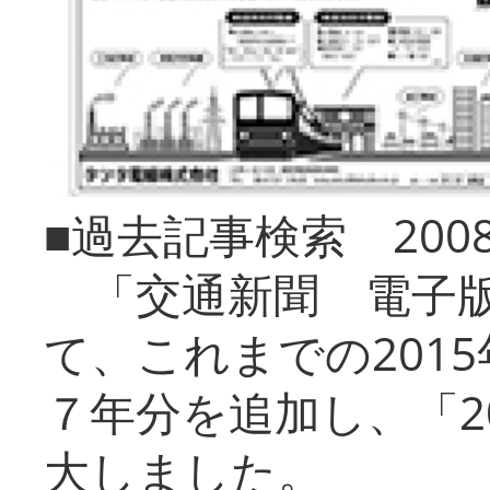
■過去記事検索 20
「交通新聞 電子版
て、これまでの201
７年分を追加し、「2
大しました