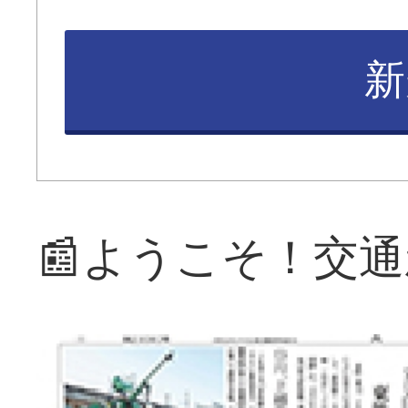
新
📰ようこそ！交