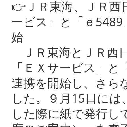
👉ＪＲ東海、ＪＲ西
ービス」と「ｅ548
始
ＪＲ東海とＪＲ西日
「ＥＸサービス」と「
連携を開始し、さら
した。９月15日には
した際に紙で発行し