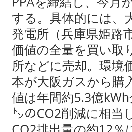
PPAを締結し、今月
する。具体的には、
発電所（兵庫県姫路
価値の全量を買い取
所などに売却。環境
本が大阪ガスから購
値は年間約5.3億kW
㌧のCO2削減に相当
CO2排出量の約12