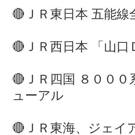
🔴ＪＲ東日本 五能
🔴ＪＲ西日本 「山
🔴ＪＲ四国 ８００
ューアル
🔴ＪＲ東海、ジェイ